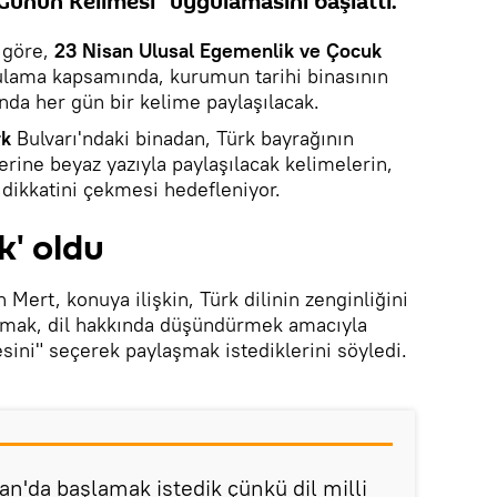
Günün Kelimesi" uygulamasını başlattı.
 göre,
23 Nisan Ulusal Egemenlik ve Çocuk
ulama kapsamında, kurumun tarihi binasının
anda her gün bir kelime paylaşılacak.
rk
Bulvarı'ndaki binadan, Türk bayrağının
erine beyaz yazıyla paylaşılacak kelimelerin,
 dikkatini çekmesi hedefleniyor.
k' oldu
Mert, konuya ilişkin, Türk dilinin zenginliğini
tırmak, dil hakkında düşündürmek amacıyla
ini" seçerek paylaşmak istediklerini söyledi.
n'da başlamak istedik çünkü dil milli