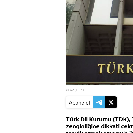
© AA / TDK
Abone ol
Türk Dil Kurumu (TDK),
zenginliğine dikkati çe