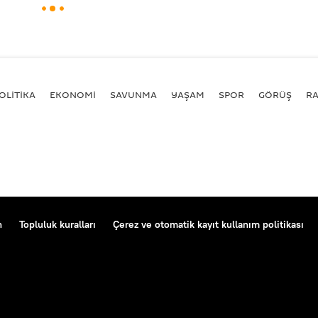
OLİTİKA
EKONOMİ
SAVUNMA
YAŞAM
SPOR
GÖRÜŞ
R
n
Topluluk kuralları
Çerez ve otomatik kayıt kullanım politikası