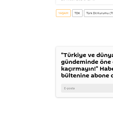
YAŞAM
TDK
Türk Dil Kurumu (
"Türkiye ve düny
gündeminde öne ç
kaçırmayın!" Hab
bültenine abone 