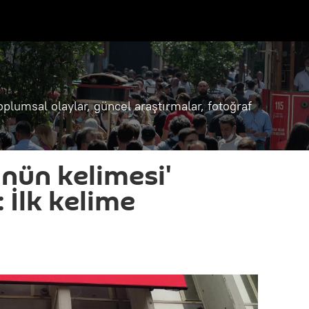
oplumsal olaylar, güncel araştırmalar, fotoğraf
nün kelimesi'
 İlk kelime