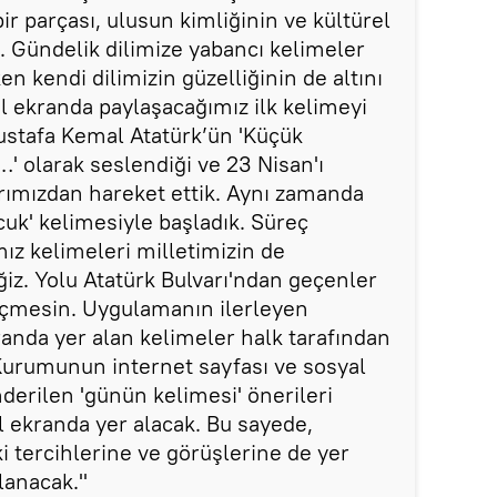
r parçası, ulusun kimliğinin ve kültürel
. Gündelik dilimize yabancı kelimeler
 kendi dilimizin güzelliğinin de altını
al ekranda paylaşacağımız ilk kelimeyi
stafa Kemal Atatürk’ün 'Küçük
' olarak seslendiği ve 23 Nisan'ı
rımızdan hareket ettik. Aynı zamanda
cuk' kelimesiyle başladık. Süreç
ız kelimeleri milletimizin de
eğiz. Yolu Atatürk Bulvarı'ndan geçenler
çmesin. Uygulamanın ilerleyen
kranda yer alan kelimeler halk tarafından
 Kurumunun internet sayfası ve sosyal
erilen 'günün kelimesi' önerileri
al ekranda yer alacak. Bu sayede,
i tercihlerine ve görüşlerine de yer
lanacak."