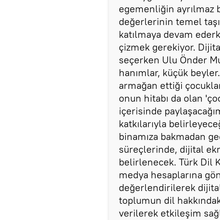
egemenliğin ayrılmaz bi
değerlerinin temel taşı
katılmaya devam ederken
çizmek gerekiyor. Dijit
seçerken Ulu Önder Mu
hanımlar, küçük beyler…
armağan ettiği çocukla
onun hitabı da olan 'ço
içerisinde paylaşacağım
katkılarıyla belirleyec
binamıza bakmadan ge
süreçlerinde, dijital e
belirlenecek. Türk Dil
medya hesaplarına gönd
değerlendirilerek dijit
toplumun dil hakkındak
verilerek etkileşim sağ