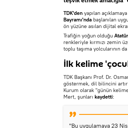
teşvik etmek amacıyla "
TDK'den
yapılan açıklamaya
Bayramı'nda
başlanılan uyg
ön yüzüne asılan dijital ekr
Trafiğin yoğun olduğu
Atatü
renkleriyle kırmızı zemin üz
toplu taşıma yolcularının da
İlk kelime 'çocu
TDK Başkanı Prof. Dr. Osman 
göstermek, dil bilincini ar
Kurum olarak "günün kelimes
Mert, şunları
kaydetti
:
"Bu uygulamaya 23 Nisa