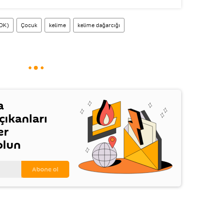
TDK)
Çocuk
kelime
kelime dağarcığı
a
ıkanları
er
olun