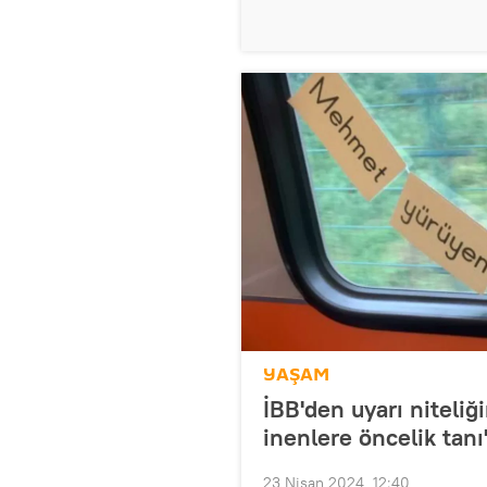
YAŞAM
İBB'den uyarı niteliğ
inenlere öncelik tanı
23 Nisan 2024, 12:40