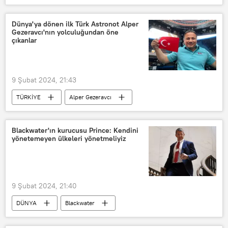
Ukrayna ordusu
Ukrayna Genelkurmay Başkanlığı
Dünya'ya dönen ilk Türk Astronot Alper
Gezeravcı'nın yolculuğundan öne
Valeriy Zalujnıy
Vladimir Zelenskiy
çıkanlar
Aleksandr Sırskiy
Kiev
Protesto
Protesto gösterisi
9 Şubat 2024, 21:43
TÜRKİYE
Alper Gezeravcı
Uzay
Türkiye
Blackwater'ın kurucusu Prince: Kendini
yönetemeyen ülkeleri yönetmeliyiz
9 Şubat 2024, 21:40
DÜNYA
Blackwater
Erik Prince
ABD
Meksika