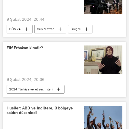
Gazze
Gazze Şeridi
Benyamin Netanyahu
9 Şubat 2024, 20:44
DÜNYA
Guy Mettan
İsviçre
Vladimir Putin
Anglo-Sakson
Batı
Tucker Carlson
Ukrayna
Elif Erbakan kimdir?
Ukrayna krizi
Ukrayna ordusu
ABD
9 Şubat 2024, 20:36
2024 Türkiye yerel seçimleri
Yeniden Refah Partisi
İstanbul
31 Mart Yerel Seçimleri
Elif Erbakan
Husiler: ABD ve İngiltere, 3 bölgeye
saldırı düzenledi