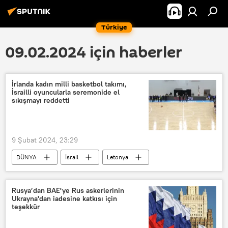
Türkiye
09.02.2024 için haberler
İrlanda kadın milli basketbol takımı,
İsrailli oyuncularla seremonide el
sıkışmayı reddetti
9 Şubat 2024, 23:29
DÜNYA
İsrail
Letonya
İrlanda
Soykırım
Rusya’dan BAE'ye Rus askerlerinin
Ukrayna'dan iadesine katkısı için
teşekkür