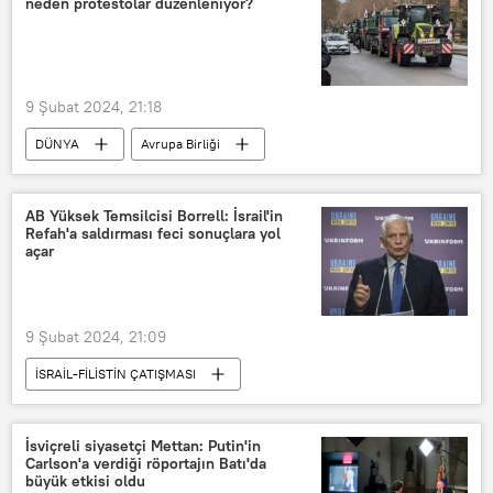
neden protestolar düzenleniyor?
Gazze
Gazze Şeridi
Stephane Dujarric
Birleşmiş Milletler Genel Sekreter Sözcüsü Stephane Dujarric
9 Şubat 2024, 21:18
Birleşmiş Milletler (BM)
DÜNYA
Avrupa Birliği
Avrupa Komisyonu
Avrupa Parlamentosu
Fransa
AB Yüksek Temsilcisi Borrell: İsrail'in
Refah'a saldırması feci sonuçlara yol
Almanya
Portekiz
açar
Bulgaristan
Yunanistan
İklim krizi
çiftçiler
9 Şubat 2024, 21:09
Ukrayna krizi
Romanya
İSRAİL-FİLİSTİN ÇATIŞMASI
Emmanuel Macron
Giorgia Meloni
Josep Borrell
İsrail
Leo Varadkar
AB
Mercosur
İsrail-Filistin
Filistin
Şili
Yeni Zelanda
İsviçreli siyasetçi Mettan: Putin'in
Carlson'a verdiği röportajın Batı'da
İsrail-Filistin sorunu
refah
büyük etkisi oldu