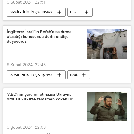
9 Şubat 2024, 22:51
İSRAİL-FİLİSTİN ÇATIŞMASI
Filistin
İsrail-Filistin
Türkiye
İngiltere: İsrail'in Refah'a saldırma
olasılığı konusunda derin endişe
duyuyoruz
9 Şubat 2024, 22:46
İSRAİL-FİLİSTİN ÇATIŞMASI
İsrail
İsrail-Filistin
Filistin
İsrail-Filistin sorunu
refah
‘ABD'nin yardımı olmazsa Ukrayna
ordusu 2024'te tamamen çökebilir’
Gazze
Gazze Şeridi
İngiltere
İngiltere Dışişleri Bakanlığı
9 Şubat 2024, 22:39