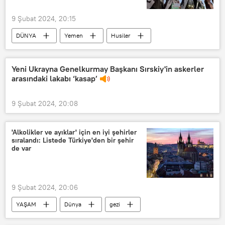
9 Şubat 2024, 20:15
DÜNYA
Yemen
Husiler
Husiler Hareketi
Kızıldeniz
ABD
İngiltere
Yeni Ukrayna Genelkurmay Başkanı Sırskiy'in askerler
arasındaki lakabı ‘kasap’
9 Şubat 2024, 20:08
'Alkolikler ve ayıklar' için en iyi şehirler
sıralandı: Listede Türkiye'den bir şehir
de var
9 Şubat 2024, 20:06
YAŞAM
Dünya
gezi
Alkol
Bira
Sarhoş