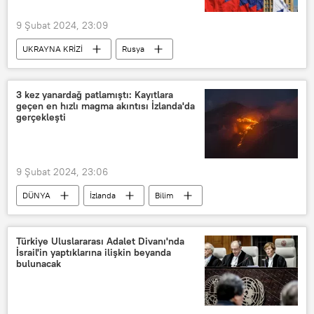
9 Şubat 2024, 23:09
UKRAYNA KRİZİ
Rusya
Rusya Dışişleri Bakanlığı
BAE
Birleşik Arap Emirlikleri (BAE)
3 kez yanardağ patlamıştı: Kayıtlara
geçen en hızlı magma akıntısı İzlanda'da
Teşekkür
Esir takası
gerçekleşti
9 Şubat 2024, 23:06
DÜNYA
İzlanda
Bilim
Yanardağ
Yanardağ patlaması
Türkiye Uluslararası Adalet Divanı'nda
İsrail'in yaptıklarına ilişkin beyanda
bulunacak