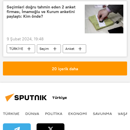
İstanbul
Seçimleri doğru tahmin eden 2 anket
firması, İmamoğlu ve Kurum anketini
paylaştı: Kim önde?
9 Şubat 2024, 19:48
TÜRKİYE
Seçim
Anket
Anket şirketleri
Yerel seçim öncesi anket
20 içerik daha
Ekrem İmamoğlu
Murat Kurum
Türkiye
TÜRKIYE
DÜNYA
POLİTİKA
EKONOMİ
SAVUNMA
YAŞA