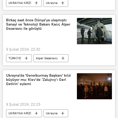
UKRAYNA KRİZİ
Ukrayna
Ukrayna ordusu
ABD
Silah
Mühimmat
Kiev
Birkaç saat önce Dünya'ya ulaşmıştı:
Sanayi ve Teknoloji Bakanı Kacır, Alper
The New York Times (NYT)
Gezeravcı ile görüştü
9 Şubat 2024, 22:32
TÜRKİYE
Alper Gezeravcı
Uzay
Türkiye
Space X
Mehmet Fatih Kacır
bakan
Ukrayna'da 'Genelkurmay Başkanı' krizi
büyüyor mu: Kiev’de ‘Zalujnıy’ı Geri
Getirin’ eylemi
9 Şubat 2024, 22:23
UKRAYNA KRİZİ
Ukrayna