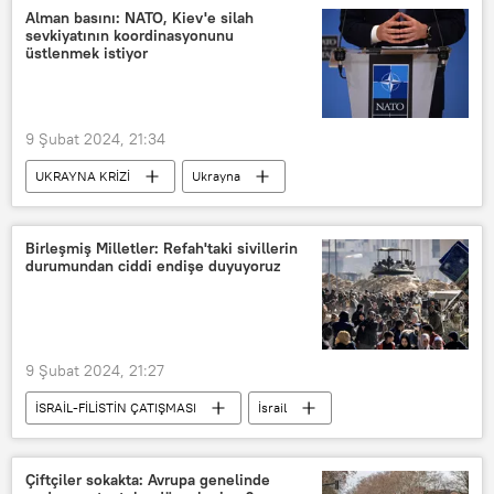
Afrika
Alman basını: NATO, Kiev'e silah
sevkiyatının koordinasyonunu
üstlenmek istiyor
9 Şubat 2024, 21:34
UKRAYNA KRİZİ
Ukrayna
Ukrayna ordusu
Almanya
Jake Sullivan
NATO
ABD
Birleşmiş Milletler: Refah'taki sivillerin
durumundan ciddi endişe duyuyoruz
Donald Trump
Jens Stoltenberg
9 Şubat 2024, 21:27
İSRAİL-FİLİSTİN ÇATIŞMASI
İsrail
İsrail-Filistin
Filistin
İsrail-Filistin sorunu
refah
Çiftçiler sokakta: Avrupa genelinde