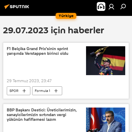
Türkiye
29.07.2023 için haberler
F1 Belçika Grand Prix'sinin sprint
yarışında Verstappen birinci oldu
29 Temmuz 2023, 23:47
SPOR
Formula 1
Max Verstappen
BBP Başkanı Destici: Üreticilerimizin,
sanayicilerimizin sırtından vergi
yükünün hafiflemesi lazım