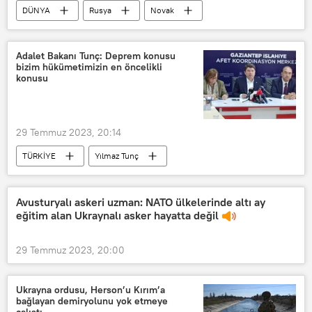
DÜNYA
Rusya
Novak
Aleksandr Novak
DHC İçişleri Bakanlığı
Adalet Bakanı Tunç: Deprem konusu
bizim hükümetimizin en öncelikli
Donetsk Halk Cumhuriyeti (DHC) Halk Milisi
konusu
Denis Puşilin
29 Temmuz 2023, 20:14
TÜRKİYE
Yılmaz Tunç
Kahramanmaraş
AFAD
Afet ve Acil Durum Yönetimi Başkanlığı (AFAD)
Avusturyalı askeri uzman: NATO ülkelerinde altı ay
eğitim alan Ukraynalı asker hayatta değil
Nurdağı
Recep Tayyip Erdoğan
Deprem
Deprem
29 Temmuz 2023, 20:00
Ukrayna ordusu, Herson’u Kırım’a
bağlayan demiryolunu yok etmeye