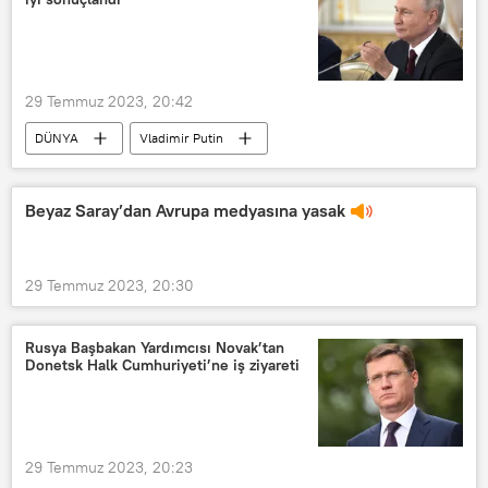
Sigorta
Araç
29 Temmuz 2023, 20:42
DÜNYA
Vladimir Putin
Rusya
Rusya-Afrika Zirvesi
Kongo
Beyaz Saray’dan Avrupa medyasına yasak
29 Temmuz 2023, 20:30
Rusya Başbakan Yardımcısı Novak’tan
Donetsk Halk Cumhuriyeti’ne iş ziyareti
29 Temmuz 2023, 20:23