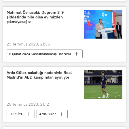
tahliye operasyonu
Yemen
Mehmet Özhaseki: Deprem 8-9
şiddetinde bile olsa evimizden
çıkmayacağız
29 Temmuz 2023, 21:36
6 Şubat 2023 Kahramanmaraş Depremi
Kahramanmaraş
bina
Mehmet Özhaseki
Mehmet Özhaseki
Arda Güler, sakatlığı nedeniyle Real
Madrid'in ABD kampından ayrılıyor
Malatya
29 Temmuz 2023, 21:12
TÜRKİYE
Arda Güler
İspanya
Real Madrid