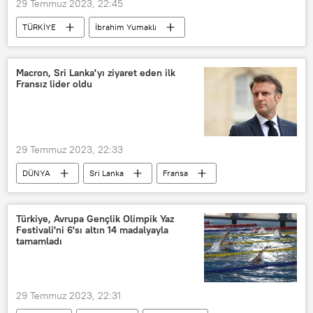
29 Temmuz 2023, 22:45
TÜRKİYE
İbrahim Yumaklı
Orman
Orman yangını
Tarım ve Orman Bakanlığı
Macron, Sri Lanka'yı ziyaret eden ilk
Fransız lider oldu
Toprak Mahsulleri Ofisi (TMO)
Konya
29 Temmuz 2023, 22:33
DÜNYA
Sri Lanka
Fransa
Emmanuel Macron
Türkiye, Avrupa Gençlik Olimpik Yaz
Festivali'ni 6'sı altın 14 madalyayla
tamamladı
29 Temmuz 2023, 22:31