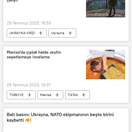
çalıştı
29 Temmuz 2023, 19:53
UKRAYNA KRİZİ
Ukrayna
Ukrayna krizi
Herson
Demiryolu
Storm Shadow
Manisa'da çıplak halde zeytin
sepetlemeye inceleme
Füze
Kırım
Kırım
29 Temmuz 2023, 19:37
TÜRKİYE
Manisa
TikTok
Sosyal medya
çıplak
Batı basını: Ukrayna, NATO ekipmanının beşte birini
kaybetti