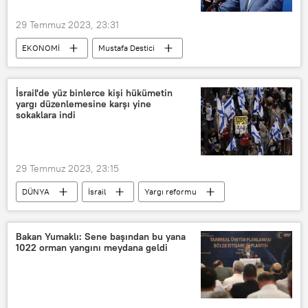
29 Temmuz 2023, 23:31
EKONOMİ
Mustafa Destici
Türkiye
ÖTV
Özel Tüketim Vergisi (ÖTV)
KDV
İsrail'de yüz binlerce kişi hükümetin
yargı düzenlemesine karşı yine
Katma Değer Vergisi (KDV)
sokaklara indi
29 Temmuz 2023, 23:15
DÜNYA
İsrail
Yargı reformu
Benyamin Netanyahu
Protesto
Bakan Yumaklı: Sene başından bu yana
1022 orman yangını meydana geldi