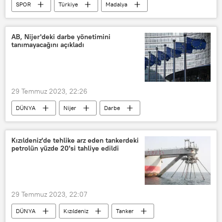
SPOR
Türkiye
Madalya
Avrupa Gençlik Olimpik Yaz Festivali
AB, Nijer'deki darbe yönetimini
tanımayacağını açıkladı
29 Temmuz 2023, 22:26
DÜNYA
Nijer
Darbe
Avrupa Birliği
Josep Borrell
Kızıldeniz'de tehlike arz eden tankerdeki
petrolün yüzde 20'si tahliye edildi
29 Temmuz 2023, 22:07
DÜNYA
Kızıldeniz
Tanker