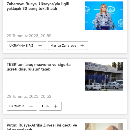
Zaharova: Rusya, Ukrayna’yla ilgili
yaklaşık 30 barış teklifi aldı
29 Temmuz 2023, 20:59
UKRAYNA KRİZİ
Mariya Zaharova
Rusya
Rusya Dışişleri Bakanlığı
Ukrayna
Ukrayna krizi
TESK'ten 'araç muayene ve sigorta
ücreti düşürülsün' talebi
29 Temmuz 2023, 20:52
EKONOMİ
TESK
Türkiye Esnaf ve Sanatkarları Konfederasyonu (TESK)
Bendevi Palandöken
muayene
Putin: Rusya-Afrika Zirvesi iyi geçti ve
iyi sonuçlandı