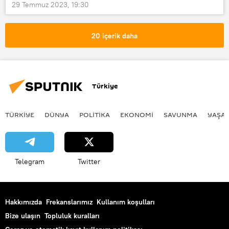
29 Temmuz 2023, 19:30
20 içerik daha
Türkiye
TÜRKIYE
DÜNYA
POLİTİKA
EKONOMİ
SAVUNMA
YAŞA
Telegram
Twitter
Hakkımızda
Frekanslarımız
Kullanım koşulları
Bize ulaşın
Topluluk kuralları