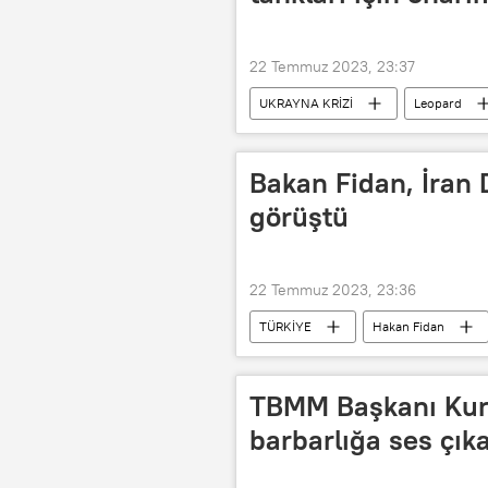
22 Temmuz 2023, 23:37
UKRAYNA KRİZİ
Leopard
Bakan Fidan, İran D
görüştü
22 Temmuz 2023, 23:36
TÜRKİYE
Hakan Fidan
Hüseyin Emir Abdullahiyan
T
TBMM Başkanı Kurt
barbarlığa ses çık