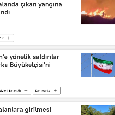
alanda çıkan yangına
andı
mir
m'e yönelik saldırılar
ka Büyükelçisi'ni
şişleri Bakanlığı
Danimarka
alanlara girilmesi