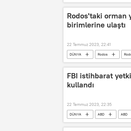
Ron DeSantis
Rodos'taki orman 
birimlerine ulaştı
22 Temmuz 2023, 22:41
DÜNYA
Rodos
Rodo
Yunanistan
FBI istihbarat yetk
kullandı
22 Temmuz 2023, 22:35
DÜNYA
ABD
ABD
Federal Soruşturma Bürosu (FBI)