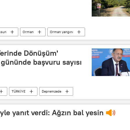
sun
Orman
Orman yangını
Yerinde Dönüşüm'
i gününde başvuru sayısı
TÜRKİYE
Depremzede
le yanıt verdi: Ağzın bal yesin