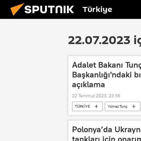
Türkiye
22.07.2023 i
Adalet Bakanı Tun
Başkanlığı'ndaki bıç
açıklama
22 Temmuz 2023, 23:56
TÜRKİYE
Yılmaz Tunç
Polonya’da Ukrayn
tankları için onarı