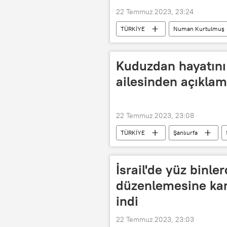
22 Temmuz 2023, 23:24
TÜRKİYE
Numan Kurtulmuş
Mahir Boztepe
Kuduzdan hayatın
ailesinden açıkla
22 Temmuz 2023, 23:08
TÜRKİYE
Şanlıurfa
İsrail'de yüz binle
düzenlemesine karş
indi
22 Temmuz 2023, 23:03