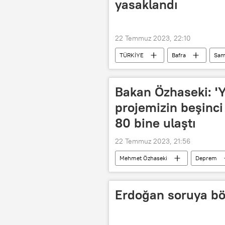
yasaklandı
22 Temmuz 2023, 22:10
TÜRKİYE
Bafra
Sam
Bakan Özhaseki: '
projemizin beşinc
80 bine ulaştı
22 Temmuz 2023, 21:56
Mehmet Özhaseki
Deprem
Erdoğan soruya böy