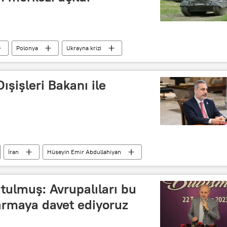
Polonya
Ukrayna krizi
ışişleri Bakanı ile
İran
Hüseyin Emir Abdullahiyan
ürkiye
ulmuş: Avrupalıları bu
armaya davet ediyoruz