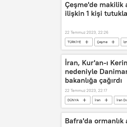
Çeşme'de makilik 
ilişkin 1 kişi tutukl
22 Temmuz 2023, 22:26
TÜRKİYE
Çeşme
İz
İran, Kur'an-ı Keri
nedeniyle Danimar
bakanlığa çağırdı
22 Temmuz 2023, 22:17
DÜNYA
İran
İran Dı
Bafra'da ormanlık 