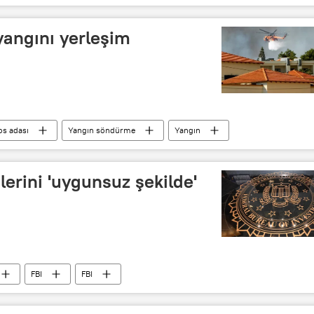
yangını yerleşim
s adası
Yangın söndürme
Yangın
ilerini 'uygunsuz şekilde'
FBI
FBI