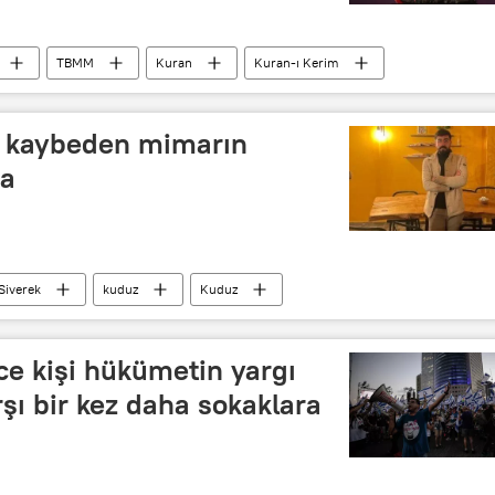
TBMM
Kuran
Kuran-ı Kerim
ı kaybeden mimarın
ma
Siverek
kuduz
Kuduz
rce kişi hükümetin yargı
ı bir kez daha sokaklara