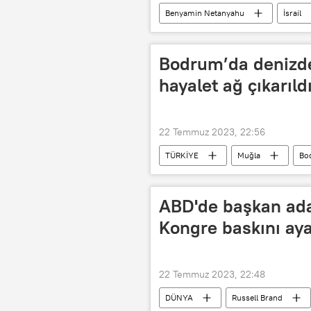
Benyamin Netanyahu
İsrail
Bodrum’da denizde
hayalet ağ çıkarıld
22 Temmuz 2023, 22:56
TÜRKİYE
Muğla
Bo
ABD'de başkan ada
Kongre baskını ay
22 Temmuz 2023, 22:48
DÜNYA
Russell Brand