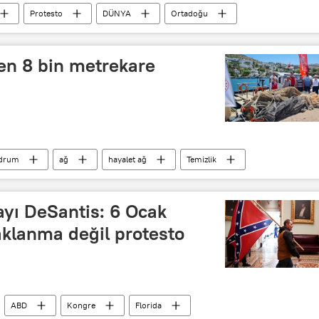
Protesto
DÜNYA
Ortadoğu
n 8 bin metrekare
ı
drum
ağ
hayalet ağ
Temizlik
yı DeSantis: 6 Ocak
aklanma değil protesto
ABD
Kongre
Florida