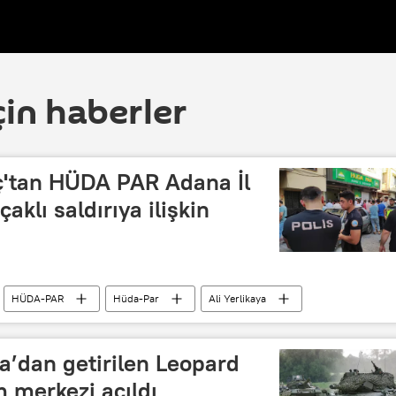
çin haberler
ç'tan HÜDA PAR Adana İl
aklı saldırıya ilişkin
HÜDA-PAR
Hüda-Par
Ali Yerlikaya
a’dan getirilen Leopard
m merkezi açıldı