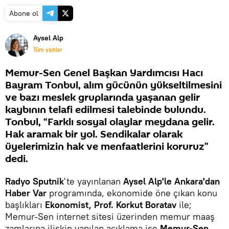
Abone ol
Aysel Alp
Tüm yazılar
Memur-Sen Genel Başkan Yardımcısı Hacı
Bayram Tonbul, alım gücünün yükseltilmesini
ve bazı meslek gruplarında yaşanan gelir
kaybının telafi edilmesi talebinde bulundu.
Tonbul, “Farklı sosyal olaylar meydana gelir.
Hak aramak bir yol. Sendikalar olarak
üyelerimizin hak ve menfaatlerini koruruz”
dedi.
Radyo Sputnik
'te yayınlanan
Aysel Alp'le Ankara'dan
Haber Var
programında, ekonomide öne çıkan konu
başlıkları
Ekonomist, Prof. Korkut Boratav
ile;
Memur-Sen internet sitesi üzerinden memur maaş
zamlarına ilişkin yapılan açıklama ise
Memur-Sen