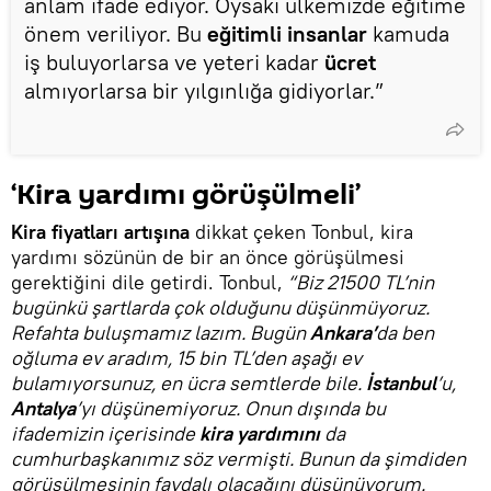
anlam ifade ediyor. Oysaki ülkemizde eğitime
önem veriliyor. Bu
eğitimli insanlar
kamuda
iş buluyorlarsa ve yeteri kadar
ücret
almıyorlarsa bir yılgınlığa gidiyorlar.”
‘Kira yardımı görüşülmeli’
Kira fiyatları artışına
dikkat çeken Tonbul, kira
yardımı sözünün de bir an önce görüşülmesi
gerektiğini dile getirdi. Tonbul,
“Biz 21500 TL’nin
bugünkü şartlarda çok olduğunu düşünmüyoruz.
Refahta buluşmamız lazım. Bugün
Ankara’
da ben
oğluma ev aradım, 15 bin TL’den aşağı ev
bulamıyorsunuz, en ücra semtlerde bile.
İstanbul
’u,
Antalya
’yı düşünemiyoruz. Onun dışında bu
ifademizin içerisinde
kira yardımını
da
cumhurbaşkanımız söz vermişti. Bunun da şimdiden
görüşülmesinin faydalı olacağını düşünüyorum.