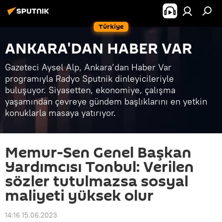
Türkiye
ANKARA'DAN HABER VAR
Gazeteci Aysel Alp, Ankara’dan Haber Var
programıyla Radyo Sputnik dinleyicileriyle
buluşuyor. Siyasetten, ekonomiye, çalışma
yaşamından çevreye gündem başlıklarını en yetkin
konuklarla masaya yatırıyor.
Memur-Sen Genel Başkan
Yardımcısı Tonbul: Verilen
sözler tutulmazsa sosyal
maliyeti yüksek olur
14:16 15.06.2023