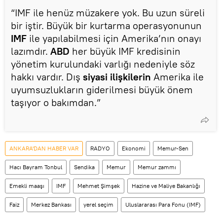
“IMF ile henüz müzakere yok. Bu uzun süreli
bir iştir. Büyük bir kurtarma operasyonunun
IMF
ile yapılabilmesi için Amerika’nın onayı
lazımdır.
ABD
her büyük IMF kredisinin
yönetim kurulundaki varlığı nedeniyle söz
hakkı vardır. Dış
siyasi ilişkilerin
Amerika ile
uyumsuzlukların giderilmesi büyük önem
taşıyor o bakımdan.”
ANKARA'DAN HABER VAR
RADYO
Ekonomi
Memur-Sen
Hacı Bayram Tonbul
Sendika
Memur
Memur zammı
Emekli maaşı
IMF
Mehmet Şimşek
Hazine ve Maliye Bakanlığı
Faiz
Merkez Bankası
yerel seçim
Uluslararası Para Fonu (IMF)