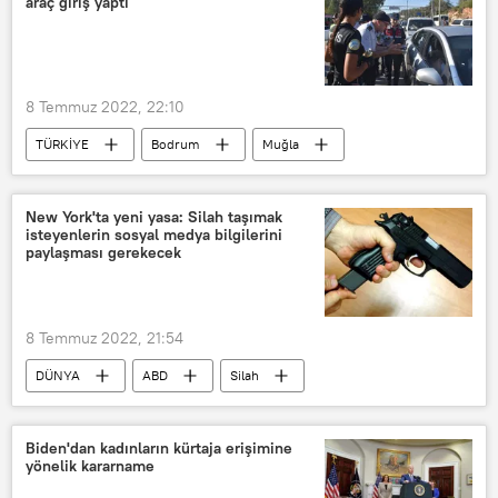
araç giriş yaptı
8 Temmuz 2022, 22:10
TÜRKİYE
Bodrum
Muğla
Kurban Bayramı
Trafik
New York'ta yeni yasa: Silah taşımak
isteyenlerin sosyal medya bilgilerini
paylaşması gerekecek
8 Temmuz 2022, 21:54
DÜNYA
ABD
Silah
Silah satışı
silah taşıma
Yasa
Sosyal medya
Biden'dan kadınların kürtaja erişimine
yönelik kararname
Bireysel silahlanma