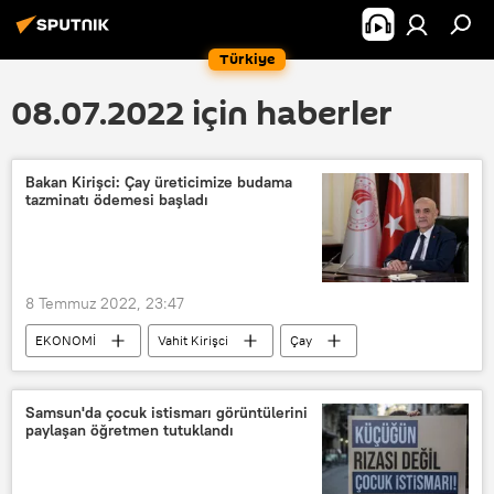
Türkiye
08.07.2022 için haberler
Bakan Kirişci: Çay üreticimize budama
tazminatı ödemesi başladı
8 Temmuz 2022, 23:47
EKONOMİ
Vahit Kirişci
Çay
üretici
Ödeme
Samsun'da çocuk istismarı görüntülerini
paylaşan öğretmen tutuklandı