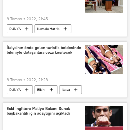
8 Temmuz 2022, 21:45
DÜNYA
Kamala Harris
Xavier Becerra
Kürtaj
Joe Biden
prompter
İtalya'nın önde gelen turistik beldesinde
bikiniyle dolaşanlara ceza kesilecek
8 Temmuz 2022, 21:28
DÜNYA
Bikini
İtalya
Mayo
Ceza
Eski İngiltere Maliye Bakanı Sunak
başbakanlık için adaylığını açıkladı