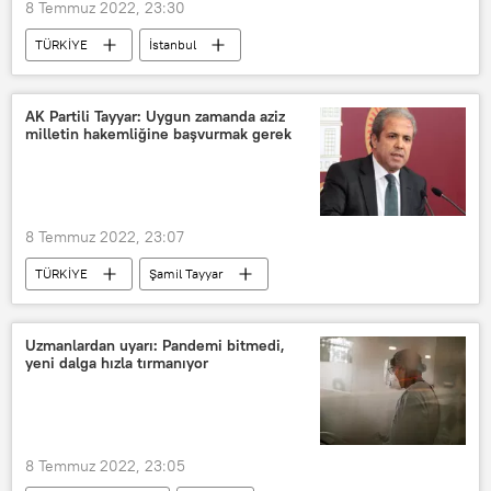
8 Temmuz 2022, 23:30
TÜRKİYE
İstanbul
Uyuşturucu
Uyuşturucu operasyonu
Gözaltı
Tutuklama
AK Partili Tayyar: Uygun zamanda aziz
milletin hakemliğine başvurmak gerek
8 Temmuz 2022, 23:07
TÜRKİYE
Şamil Tayyar
AK Parti
Seçim
Uzmanlardan uyarı: Pandemi bitmedi,
yeni dalga hızla tırmanıyor
8 Temmuz 2022, 23:05