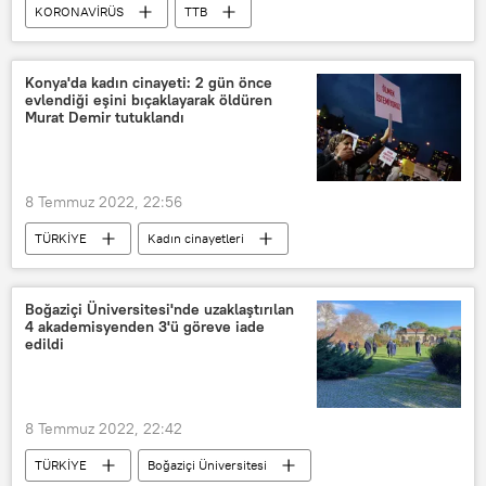
KORONAVİRÜS
TTB
Türk Tabipleri Birliği (TTB)
Uyarı
Türkiye’de Kovid-19 salgını
Kovid-19
Konya'da kadın cinayeti: 2 gün önce
evlendiği eşini bıçaklayarak öldüren
Murat Demir tutuklandı
8 Temmuz 2022, 22:56
TÜRKİYE
Kadın cinayetleri
Konya
Cinayet
Boğaziçi Üniversitesi'nde uzaklaştırılan
4 akademisyenden 3'ü göreve iade
edildi
8 Temmuz 2022, 22:42
TÜRKİYE
Boğaziçi Üniversitesi