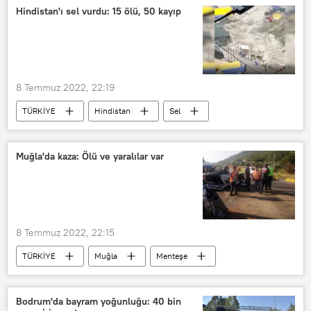
Ahbap Derneği
Hindistan'ı sel vurdu: 15 ölü, 50 kayıp
8 Temmuz 2022, 22:19
TÜRKİYE
Hindistan
Sel
Sel felaketi
Ölü
Kayıp
Muğla'da kaza: Ölü ve yaralılar var
8 Temmuz 2022, 22:15
TÜRKİYE
Muğla
Menteşe
Kaza
Ölü
Yaralı
Bodrum'da bayram yoğunluğu: 40 bin