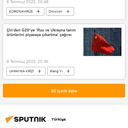
8 Temmuz 2022, 20:48
KORONAVİRÜS
Omicron
Koronavirüs
Türkiye’de Kovid-19 salgını
Kovid-19
Çin’den G20’ye ‘Rus ve Ukrayna tarım
ürünlerini piyasaya çıkartma’ çağrısı
Fahrettin Koca
8 Temmuz 2022, 20:36
UKRAYNA KRİZİ
Wang Yi
Rusya
Belarus
Ukrayna
Endonezya
20 içerik daha
Türkiye