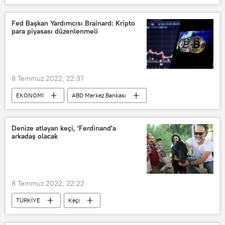
Akademisyen
iade
göreve iade
Rektör
Protesto
Fed Başkan Yardımcısı Brainard: Kripto
para piyasası düzenlenmeli
8 Temmuz 2022, 22:37
EKONOMİ
ABD Merkez Bankası
ABD Merkez Bankası (Fed)
Kripto
Fed
Lael Brainard
Denize atlayan keçi, 'Ferdinand'a
arkadaş olacak
8 Temmuz 2022, 22:22
TÜRKİYE
Keçi
Kurban Bayramı
Haluk Levent