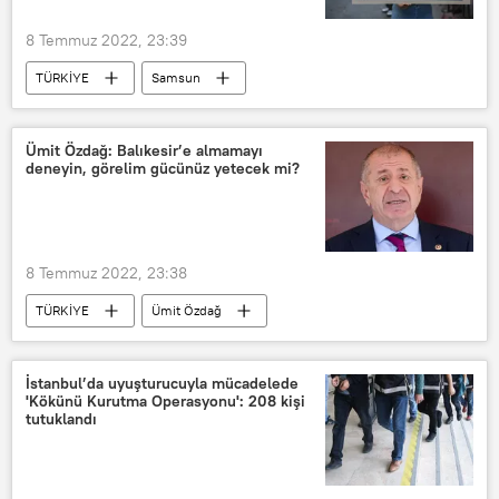
8 Temmuz 2022, 23:39
TÜRKİYE
Samsun
Öğretmen
istismar
Cinsel istismar
Ümit Özdağ: Balıkesir’e almamayı
deneyin, görelim gücünüz yetecek mi?
çocuklara yönelik cinsel istismar
Mahkeme
Tutuklama
Görüntü
8 Temmuz 2022, 23:38
TÜRKİYE
Ümit Özdağ
Zafer Partisi
Balıkesir
Kongre
İstanbul’da uyuşturucuyla mücadelede
'Kökünü Kurutma Operasyonu': 208 kişi
tutuklandı