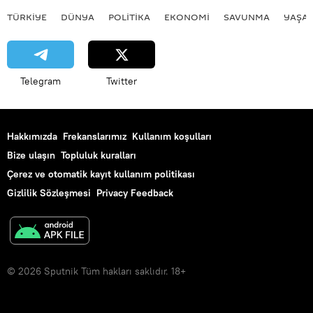
TÜRKIYE
DÜNYA
POLİTİKA
EKONOMİ
SAVUNMA
YAŞA
Telegram
Twitter
Hakkımızda
Frekanslarımız
Kullanım koşulları
Bize ulaşın
Topluluk kuralları
Çerez ve otomatik kayıt kullanım politikası
Gizlilik Sözleşmesi
Privacy Feedback
© 2026 Sputnik Tüm hakları saklıdır. 18+