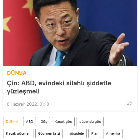
DÜNYA
Çin: ABD, evindeki silahlı şiddetle
yüzleşmeli
8 Haziran 2022, 01:18
DÜNYA
ABD
Göç
Kaçak göç
düzensiz göç
Kaçak göçmen
Göçmen krizi
mücadele
Plan
Amerika