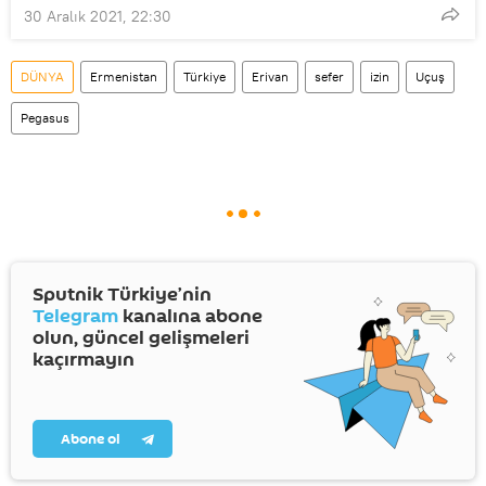
30 Aralık 2021, 22:30
DÜNYA
Ermenistan
Türkiye
Erivan
sefer
izin
Uçuş
Pegasus
Sputnik Türkiye’nin
Telegram
kanalına abone
olun, güncel gelişmeleri
kaçırmayın
Abone ol