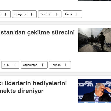
e
Eskişehir
Belediye
İranlı
stan'dan çekilme sürecini
ABD
Afganistan
Taliban
 liderlerin hediyelerini
mekte direniyor