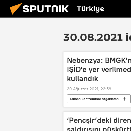
Türkiye
30.08.2021 i
Nebenzya: BMGK'nı
IŞİD'e yer verilmed
kullandık
30 Ağustos 2021, 23:58
Taliban kontrolünde Afganistan
Vasiliy Nebenzya
Doğu Türkis
‘Pencşir’deki diren
saldırısını püskürt