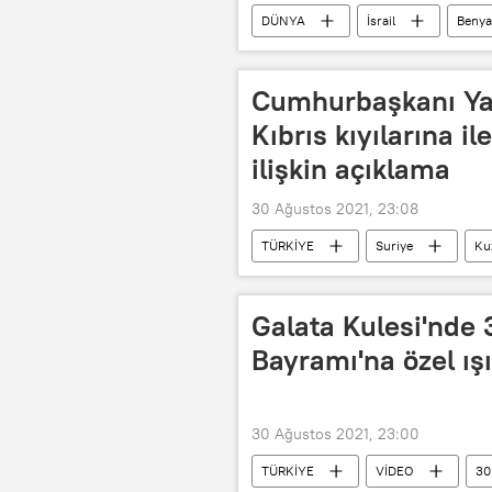
DÜNYA
İsrail
Benya
Donald Trump
Naftali Bennet
Cumhurbaşkanı Ya
Kıbrıs kıyılarına il
ilişkin açıklama
30 Ağustos 2021, 23:08
TÜRKİYE
Suriye
Ku
Galata Kulesi'nde
Bayramı'na özel ışı
30 Ağustos 2021, 23:00
TÜRKİYE
VİDEO
30