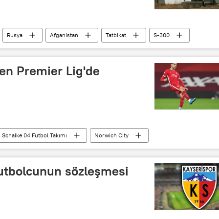
Rusya
Afganistan
Tatbikat
S-300
en Premier Lig'de
Schalke 04 Futbol Takımı
Norwich City
futbolcunun sözleşmesi