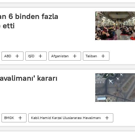
tlama
Galata Kulesi
n 6 binden fazla
 etti
ABD
IŞİD
Afganistan
Taliban
Terörle mücadele
Tahliye
valimanı' kararı
BMGK
Kabil Hamid Karzai Uluslararası Havalimanı
hliye