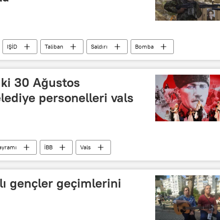
IŞİD
Taliban
Saldırı
Bomba
r
Militan
Terör örgütü
manı
Pençşir
aki 30 Ağustos
lediye personelleri vals
ayramı
İBB
Vals
lı gençler geçimlerini