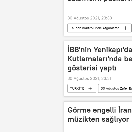
30 Ağustos 2021, 23:39
Taliban kontrolünde Afganistan
Kabil
Horasan
Terö
Kabil Hamid Karzai Uluslararası Havali
İBB'nin Yenikapı'd
Kutlamaları'nda be
gösterisi yaptı
30 Ağustos 2021, 23:31
TÜRKİYE
30 Ağustos Zafer B
Görme engelli İran
müzikten sağlıyor