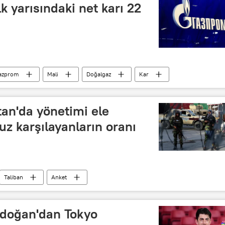
k yarısındaki net karı 22
azprom
Mali
Doğalgaz
Kar
tan'da yönetimi ele
z karşılayanların oranı
Taliban
Anket
doğan'dan Tokyo