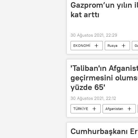
Gazprom’un yılın il
kat arttı
30 Ağustos 2021, 22:29
EKONOMİ
Rusya
G
Artış
Üretim
'Taliban'ın Afganis
geçirmesini olumsu
yüzde 65'
30 Ağustos 2021, 22:12
TÜRKİYE
Afganistan
Cumhurbaşkanı Er