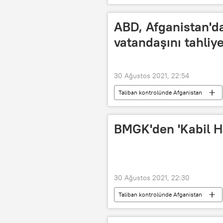
Kültür ve Turizm Bakanlığı
Ku
ABD, Afganistan'da
vatandaşını tahliye
30 Ağustos 2021, 22:54
Taliban kontrolünde Afganistan
Beyaz Saray
Jen Psaki
BMGK'den 'Kabil Ha
30 Ağustos 2021, 22:30
Taliban kontrolünde Afganistan
Afganistan
karar
Ta