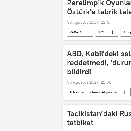
Paralimpik Oyunla
Öztürk'e tebrik te
30 Ağustos 2021, 22:10
YAŞAM
SPOR
Rece
Tebrik
Telefon
Tebri
2020 Tokyo Paralimpik Oyunları
ABD, Kabil'deki sald
reddetmedi, 'durum
bildirdi
30 Ağustos 2021, 22:00
Taliban kontrolünde Afganistan
Hava saldırısı
Tacikistan’daki Ru
tatbikat