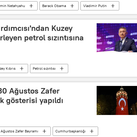
min Netahyahu
Barack Obama
Vladimir Putin
t
Yolsuzluk
Hediye
Rüşvet
rdımcısı'ndan Kuzey
erleyen petrol sızıntısına
zey Kıbrıs
Petrol sızıntısı
 30 Ağustos Zafer
k gösterisi yapıldı
 Ağustos Zafer Bayramı
Cumhurbaşkanlığı