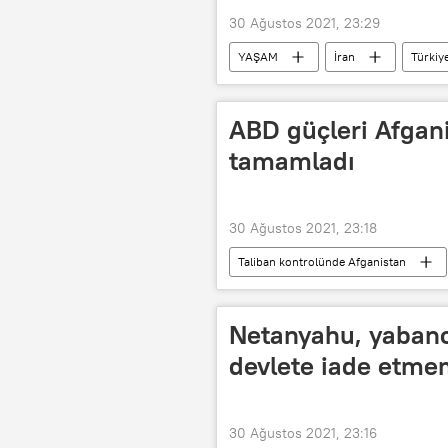
30 Ağustos 2021, 23:29
YAŞAM
İran
Türkiy
Görme engelli
müzisyen
ABD güçleri Afgani
tamamladı
30 Ağustos 2021, 23:18
Taliban kontrolünde Afganistan
Netanyahu, yabancı
devlete iade etme
30 Ağustos 2021, 23:16