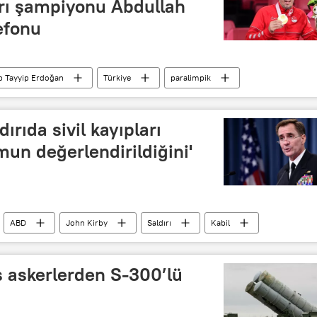
rı şampiyonu Abdullah
lefonu
p Tayyip Erdoğan
Türkiye
paralimpik
k mesajı
Abdullah Öztürk
ırıda sivil kayıpları
un değerlendirildiğini'
ABD
John Kirby
Saldırı
Kabil
s askerlerden S-300’lü