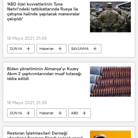
ABD
Libya
Ziyaret
'ABD özel kuvvetlerinin Tuna
Nehri’ndeki tatbikatlarında Rusya ile
Abdulhamid Dibeybe
çatışma halinde yapılacak manevralar
çalışıldı'
18 Mayıs 2021, 21:43
DÜNYA
Haberler
SAVUNMA
Avrupa
ABD
Tuna Nehri
Rusya
ABD Özel Kuvvetleri
Biden yönetiminin Almanya'yı Kuzey
Akım 2 yaptırımlarından muaf tutacağı
Çatışma
manevra
iddia edildi
Trojan Footprint 21
Black Swan 21
Romanya
Tatbikat
Kırım
18 Mayıs 2021, 21:33
DÜNYA
Haberler
ABD
Kuzey Akım 2
Almanya
Yaptırım
Restoran İşletmecileri Derneği
yöneticisi Sapmaz: Şimdi açılsak ancak