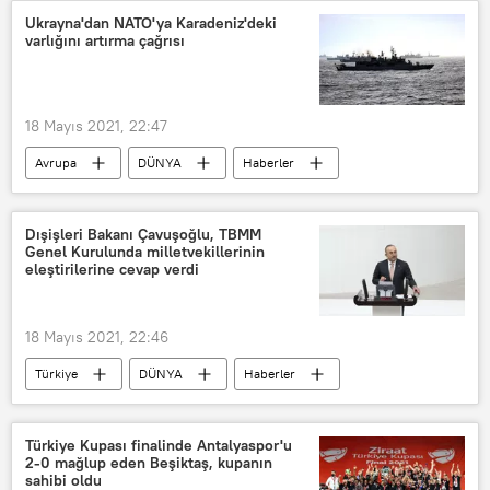
Kripto para
Bitcoin
Ukrayna'dan NATO'ya Karadeniz'deki
varlığını artırma çağrısı
Dogecoin
Taklit
Sahte
Sahtekarlık
Dolandırıcılık
Tesla
SpaceX
18 Mayıs 2021, 22:47
Avrupa
DÜNYA
Haberler
Ukrayna
NATO
Karadeniz
Ruslan Homçak
Polonya
Dışişleri Bakanı Çavuşoğlu, TBMM
Genel Kurulunda milletvekillerinin
Yaşar Güler
eleştirilerine cevap verdi
18 Mayıs 2021, 22:46
Türkiye
DÜNYA
Haberler
Mevlüt Çavuşoğlu
Benyamin Netanyahu
PKK
Türkiye Kupası finalinde Antalyaspor'u
2-0 mağlup eden Beşiktaş, kupanın
İsrail
TÜRKİYE
TBMM
sahibi oldu