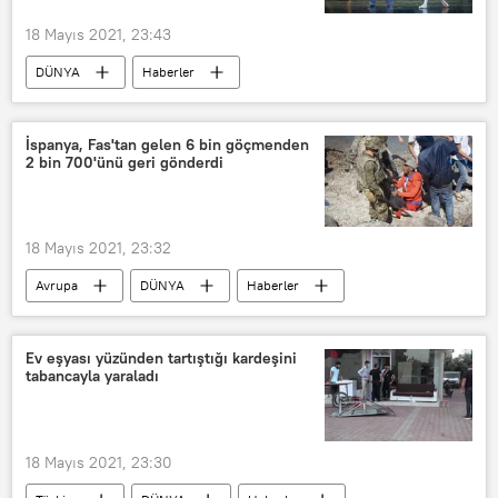
18 Mayıs 2021, 23:43
DÜNYA
Haberler
David Zaleyev
Rusya
St. Petersburg
Mariinski Tiyatrosu
İspanya, Fas'tan gelen 6 bin göçmenden
2 bin 700'ünü geri gönderdi
Kaza
elektrikli scooter
18 Mayıs 2021, 23:32
Avrupa
DÜNYA
Haberler
İspanya
Fas
Göçmen
Göçmen krizi
Ceuta
Ev eşyası yüzünden tartıştığı kardeşini
tabancayla yaraladı
18 Mayıs 2021, 23:30