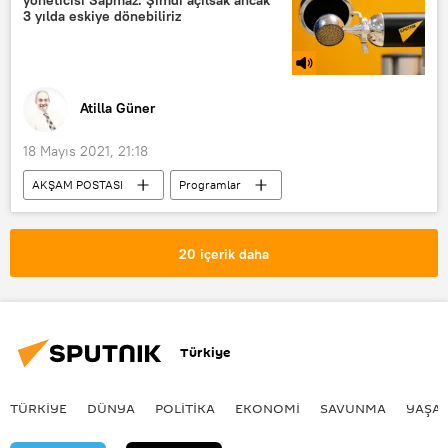
3 yılda eskiye dönebiliriz
Atilla Güner
18 Mayıs 2021, 21:18
AKŞAM POSTASI
Programlar
RADYO
Restoran
Koronavirüs
Ekonomi
20 içerik daha
Türkiye
TÜRKIYE
DÜNYA
POLİTİKA
EKONOMİ
SAVUNMA
YAŞA