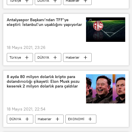
Türkiye
DÜNYA
Haberler
eşya
Tartışma
Tabanca
Yaralama
Antalyaspor Başkanı’ndan TFF’ye
eleştiri: İstanbul’un uşaklığını yapıyorlar
18 Mayıs 2021, 23:26
Türkiye
DÜNYA
Haberler
SPOR
YAŞAM
Antalyaspor
Mustafa Yılmaz
TÜRKİYE
8 ayda 80 milyon dolarlık kripto para
dolandırıcılığı şikayeti: Elon Musk pozu
Ziraat Türkiye Kupası
keserek 2 milyon dolarlık para çaldılar
Türkiye Futbol Federasyonu (TFF)
18 Mayıs 2021, 22:54
DÜNYA
Haberler
EKONOMİ
YAŞAM
FTC
ABD