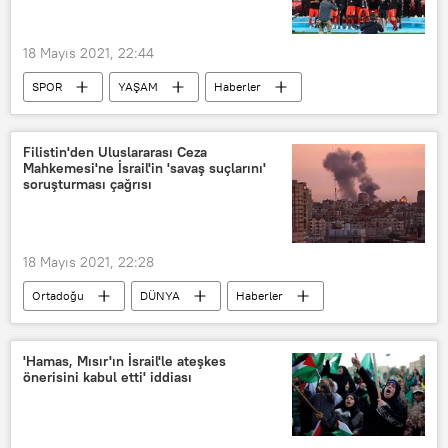
18 Mayıs 2021, 22:44
SPOR
YAŞAM
Haberler
TÜRKİYE
Ziraat Türkiye Kupası
Antalyaspor
Beşiktaş
Filistin'den Uluslararası Ceza
Mahkemesi'ne İsrail'in 'savaş suçlarını'
soruşturması çağrısı
18 Mayıs 2021, 22:28
Ortadoğu
DÜNYA
Haberler
İsrail
Birlemiş Milletler
Batı Şeria
Gazze
'Hamas, Mısır'ın İsrail'le ateşkes
önerisini kabul etti' iddiası
Riyad Mansur
Uluslararası Ceza Mahkemesi (UCM)