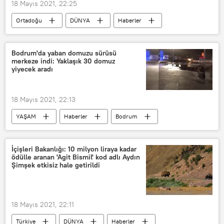
18 Mayıs 2021, 22:25
Ortadoğu
DÜNYA
Haberler
İsrail
Filistin
Hamas
Mısır
Ateşkes
Bodrum'da yaban domuzu sürüsü
merkeze indi: Yaklaşık 30 domuz
yiyecek aradı
18 Mayıs 2021, 22:13
YAŞAM
Haberler
Bodrum
Yaban domuzu
Yiyecek
İçişleri Bakanlığı: 10 milyon liraya kadar
ödülle aranan 'Agit Bismil' kod adlı Aydın
Şimşek etkisiz hale getirildi
18 Mayıs 2021, 22:11
Türkiye
DÜNYA
Haberler