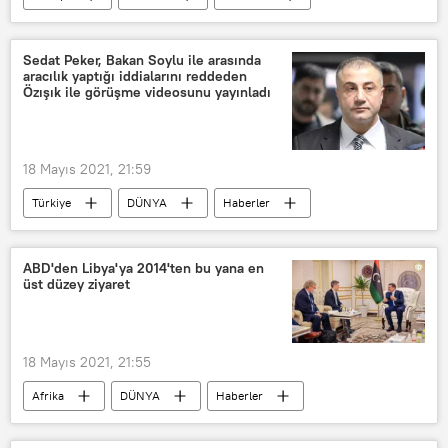
TÜRKİYE
Terör
aranma
kırmızı
İçişleri Bakanlığı
Sedat Peker, Bakan Soylu ile arasında
aracılık yaptığı iddialarını reddeden
Özışık ile görüşme videosunu yayınladı
18 Mayıs 2021, 21:59
Türkiye
DÜNYA
Haberler
Sedat Peker
Süleyman Soylu
Hadi Özışık
Süleyman Özışık
ABD'den Libya'ya 2014'ten bu yana en
üst düzey ziyaret
18 Mayıs 2021, 21:55
Afrika
DÜNYA
Haberler
Joey Hood
Richard Norland