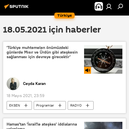
Türkiye
18.05.2021 için haberler
'Türkiye muhtemelen önümüzdeki
günlerde Mısır ve Ürdün gibi ateşkesin
sağlanması için devreye girecektir'
Ceyda Karan
18 Mayıs 2021, 23:59
EKSEN
Programlar
RADYO
İsrail
Filistin
Şeyh Cerrah mahallesi
Araplar
Hamas'tan 'İsrail'le ateşkes' iddialarına
yalanlama