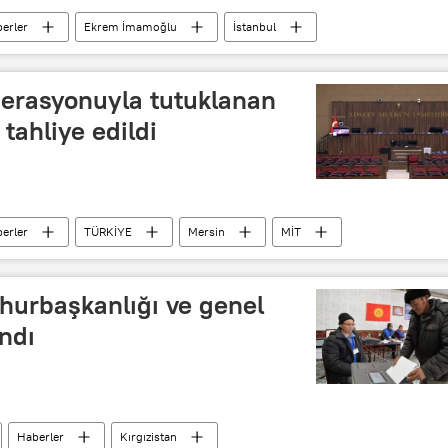
erler
Ekrem İmamoğlu
İstanbul
Sosyal medya
Canan Kaftancıoğlu
perasyonuyla tutuklanan
' tahliye edildi
erler
TÜRKİYE
Mersin
MİT
hurbaşkanlığı ve genel
ındı
Haberler
Kırgızistan