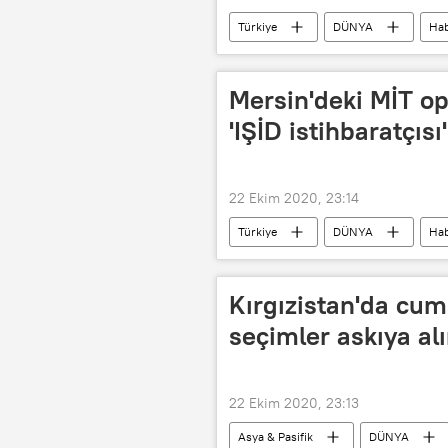
Türkiye
DÜNYA
Hab
Koronavirüs
Fahrettin Koca
Mersin'deki MİT o
'IŞİD istihbaratçısı
22 Ekim 2020, 23:14
Türkiye
DÜNYA
Hab
IŞİD
Tahliye
Kırgızistan'da cum
seçimler askıya al
22 Ekim 2020, 23:13
Asya & Pasifik
DÜNYA