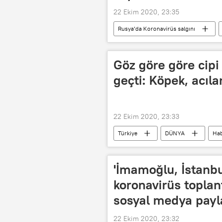
22 Ekim 2020, 23:35
Rusya’da Koronavirüs salgını
Kovid-19
Rusya
Mih
Göz göre göre cipi
geçti: Köpek, acıla
22 Ekim 2020, 23:33
Türkiye
DÜNYA
Hab
Hayvanlara şiddet
Hayvanlara
'İmamoğlu, İstanbu
koronavirüs toplan
sosyal medya payl
22 Ekim 2020, 23:32