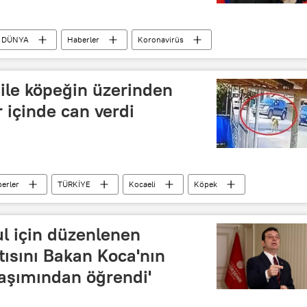
DÜNYA
Haberler
Koronavirüs
ail Mişustin
Sağlık çalışanı
Ödül
 ile köpeğin üzerinden
r içinde can verdi
erler
TÜRKİYE
Kocaeli
Köpek
 işkence
l için düzenlenen
tısını Bakan Koca'nın
aşımından öğrendi'