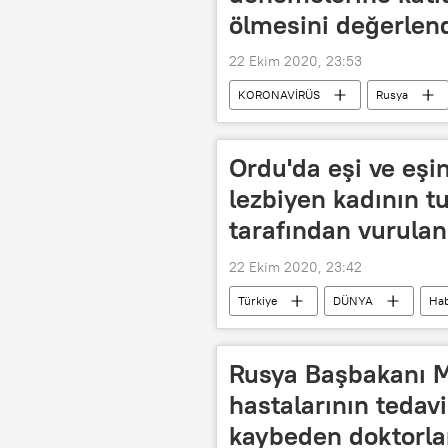
ölmesini değerlend
22 Ekim 2020, 23:53
KORONAVİRÜS
Rusya
Gamaleya Araştırma Merkezi
Ordu'da eşi ve eşin
lezbiyen kadının tu
tarafından vurulan
22 Ekim 2020, 23:42
Türkiye
DÜNYA
Hab
lezbiyen
çift
evlilik d
Rusya Başbakanı M
hastalarının tedavi
kaybeden doktorlar