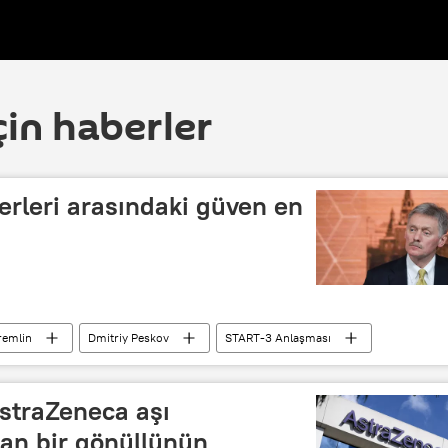
çin haberler
erleri arasındaki güven en
remlin
Dmitriy Peskov
START-3 Anlaşması
AstraZeneca aşı
lan bir gönüllünün