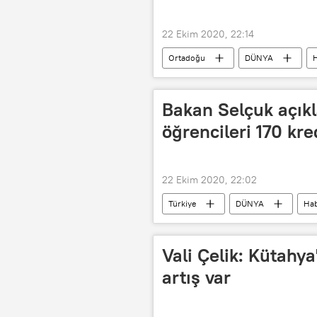
22 Ekim 2020, 22:14
Ortadoğu
DÜNYA
H
Bombalı saldırı
Bakan Selçuk açıkl
öğrencileri 170 kr
22 Ekim 2020, 22:02
Türkiye
DÜNYA
Hab
Kredi
mezuniyet
Vali Çelik: Kütahya
artış var