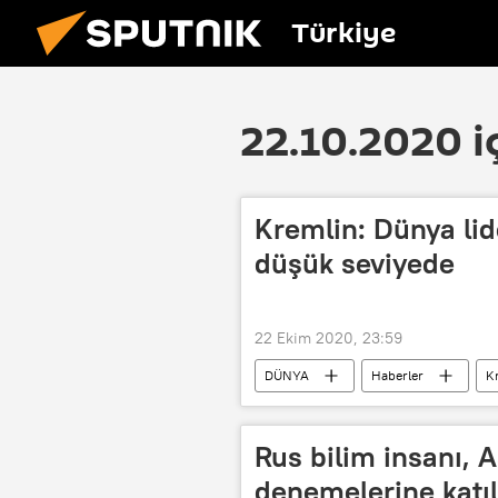
Türkiye
22.10.2020 i
Kremlin: Dünya lid
düşük seviyede
22 Ekim 2020, 23:59
DÜNYA
Haberler
K
ABD
liderler
Rusya
Rus bilim insanı, 
denemelerine katı