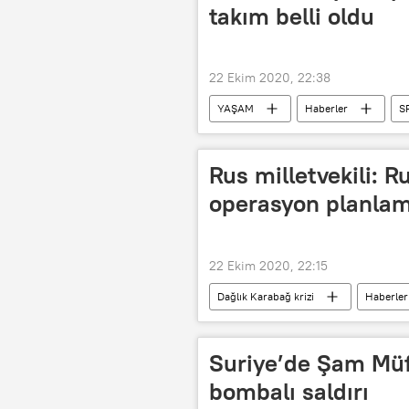
takım belli oldu
22 Ekim 2020, 22:38
YAŞAM
Haberler
S
takım
Maç
Rus milletvekili: 
operasyon planlam
22 Ekim 2020, 22:15
Dağlık Karabağ krizi
Haberler
Dağlık Karabağ
Rusya
Askeri operasyon
Rus parlam
Suriye’de Şam Müf
bombalı saldırı