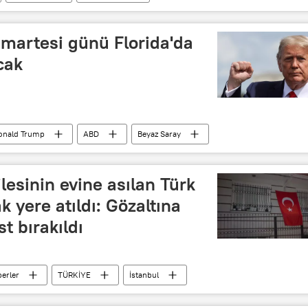
parlamento seçimleri
Sadır Caparov
Reform
martesi günü Florida'da
cak
onald Trump
ABD
Beyaz Saray
ilesinin evine asılan Türk
k yere atıldı: Gözaltına
t bırakıldı
erler
TÜRKİYE
İstanbul