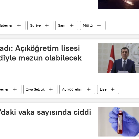
aberler
Suriye
Şam
Müftü
adı: Açıköğretim lisesi
ediyle mezun olabilecek
erler
Ziya Selçuk
Açıköğretim
Lise
'daki vaka sayısında ciddi