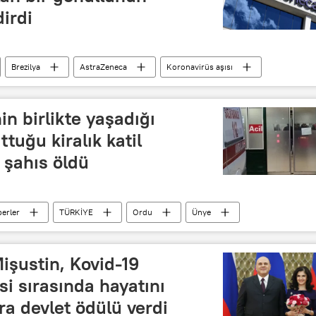
irdi
Brezilya
AstraZeneca
Koronavirüs aşısı
Aleksandr Gintsburg
in birlikte yaşadığı
ttuğu kiralık katil
 şahıs öldü
erler
TÜRKİYE
Ordu
Ünye
ışı ilişki
kiralık katil
Cinayet
işustin, Kovid-19
si sırasında hayatını
a devlet ödülü verdi