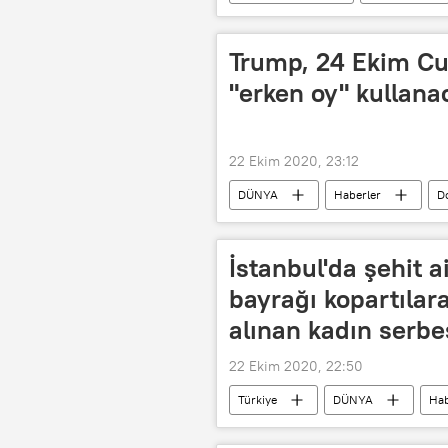
cumhurbaşkanlığı seçimleri
Erteleme
Trump, 24 Ekim Cu
"erken oy" kullana
22 Ekim 2020, 23:12
DÜNYA
Haberler
D
ABD seçimleri
Florida
İstanbul'da şehit a
bayrağı kopartılara
alınan kadın serbes
22 Ekim 2020, 22:50
Türkiye
DÜNYA
Hab
şehit aileleri
Türk bayrağı