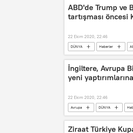
ABD'de Trump ve Bi
tartışması öncesi K
22 Ekim 2020, 22:46
DÜNYA
Haberler
A
Joe Biden
Koronavirüs testi
2020 ABD seçimleri
İngiltere, Avrupa B
yeni yaptırımların
22 Ekim 2020, 22:46
Avrupa
DÜNYA
Hab
Siber saldırı
GRU
Y
Ziraat Türkiye Kup