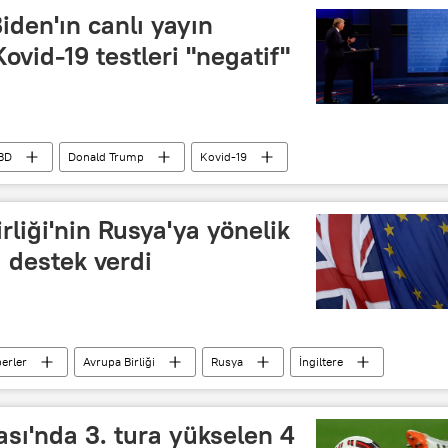
den'ın canlı yayın
ovid-19 testleri "negatif"
BD
Donald Trump
Kovid-19
2020 ABD seçimleri haberleri
irliği'nin Rusya'ya yönelik
a destek verdi
erler
Avrupa Birliği
Rusya
İngiltere
aptırım
Dominic Raab
Hacker
ası'nda 3. tura yükselen 4