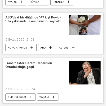
Avrupa
DÜNYA
Haberler
POLİTİKA
Belarus
Minsk
Natalya Ganuseviç
Polis
ABD'deki bir düğünde 147 kişi Kovid-
19'a yakalandı, 3 kişi hayatını kaybetti
gösteri
5 Eylül 2020, 21:03
KORONAVİRÜS
ABD
Korona
Koronavirüs
Düğün
Fransız aktör Gerard Depardieu
Ortodoksluğa geçti
5 Eylül 2020, 20:54
Kültür & Sanat
YAŞAM
Haberler
Avrupa
DÜNYA