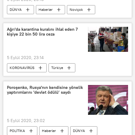
DÜNYA
Haberler
Noviçok
Rusya
Ağrı'da karantina kuralını ihlal eden 7
kişiye 22 bin 50 lira ceza
5 Eylül 2020, 23:14
KORONAVİRÜS
Türkiye
DÜNYA
Haberler
Ağrı
Ağrı Valiliği
Koronavirüs
Poroşenko, Rusya'nın kendisine yönelik
yaptırımlarını 'devlet ödülü’ saydı
Ceza
Kovid-19
5 Eylül 2020, 23:02
POLİTİKA
Haberler
DÜNYA