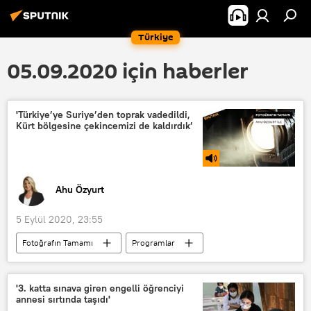
Türkiye
05.09.2020 için haberler
'Türkiye’ye Suriye’den toprak vadedildi,
Kürt bölgesine çekincemizi de kaldırdık’
Ahu Özyurt
5 Eylül 2020, 23:55
Fotoğrafın Tamamı
Programlar
RADYO
Neçirvan Barzani
Suriye
ABD
idam
'3. katta sınava giren engelli öğrenciyi
annesi sırtında taşıdı'
Avrupa İnsan Hakları Mahkemesi (AİHM)