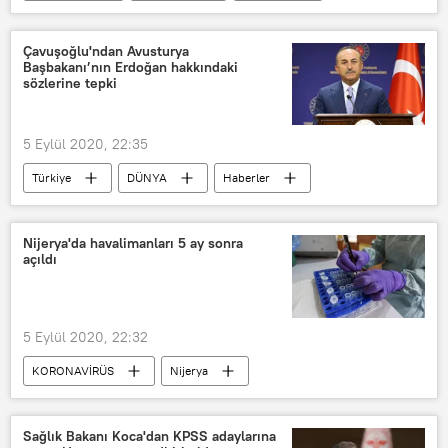
Ukrayna
Pyotr Poroşenko
Rusya
Yaptırım
Ödül
Çavuşoğlu'ndan Avusturya
Başbakanı’nın Erdoğan hakkındaki
sözlerine tepki
5 Eylül 2020, 22:35
Türkiye
DÜNYA
Haberler
POLİTİKA
KORONAVİRÜS
Sebastian Kurz
Recep Tayyip Erdoğan
Nijerya'da havalimanları 5 ay sonra
açıldı
TÜRKİYE
Mevlüt Çavuşoğlu
AB
Avusturya
Mülteci
5 Eylül 2020, 22:32
KORONAVİRÜS
Nijerya
Koronavirüs
Havalimanı
Sağlık Bakanı Koca'dan KPSS adaylarına