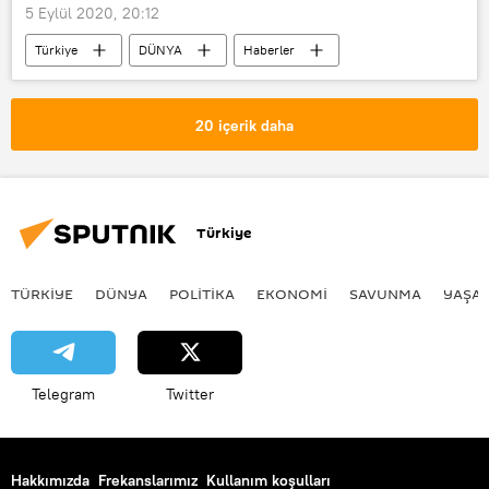
5 Eylül 2020, 20:12
Türkiye
DÜNYA
Haberler
POLİTİKA
Mahir Ünal
AK Parti
TÜRKİYE
Akdeniz
20 içerik daha
Ayasofya
Recep Tayyip Erdoğan
YPG
PKK/KCK
PYD
Doğu Akdeniz
Türkiye
TÜRKIYE
DÜNYA
POLİTİKA
EKONOMİ
SAVUNMA
YAŞA
Telegram
Twitter
Hakkımızda
Frekanslarımız
Kullanım koşulları