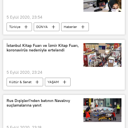
5 Eylül 2020, 23:54
Türkiye
DÜNYA
Haberler
TÜRKİYE
Ankara
burs
Sınav
Engelli
Öğrenci
İstanbul Kitap Fuarı ve İzmir Kitap Fuarı,
koronavirüs nedeniyle ertelendi
5 Eylül 2020, 23:24
Kültür & Sanat
YAŞAM
Haberler
KORONAVİRÜS
TÜRKİYE
İstanbul
İzmir
Rus Dışişleri'nden batının Navalnıy
suçlamalarına yanıt
TÜYAP
Kitap fuarı
Koronavirüs
5 Eylül 2020, 23:18