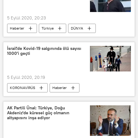
5 Eylül 2020, 20:23
Haberler
Türkiye
DÜNYA
Zonguldak
Taciz
Şüpheli
İsrail'de Kovid-19 salgınında ölü sayısı
1000'i geçti
5 Eylül 2020, 20:19
KORONAVİRÜS
Haberler
Ortadoğu
DÜNYA
İsrail
Koronavirüs
Kovid-19
AK Partili Ünal: Türkiye, Doğu
Akdeniz'de küresel güç olmanın
Benyamin Netanyahu
altyapısını inşa ediyor