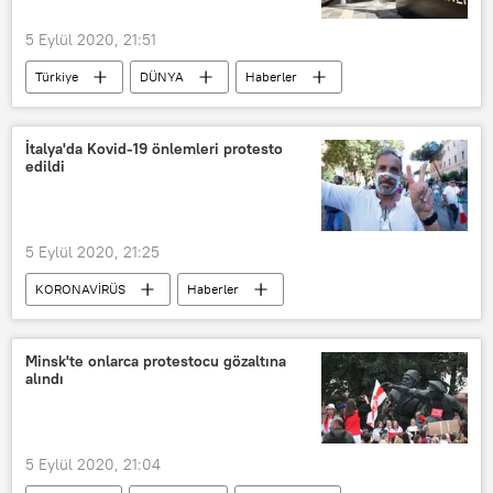
5 Eylül 2020, 21:51
Türkiye
DÜNYA
Haberler
POLİTİKA
TÜRKİYE
Kudüs
Dışişleri Bakanlığı
İsrail
İtalya'da Kovid-19 önlemleri protesto
edildi
Sırbistan
Büyükelçilik
Filistin
BM
5 Eylül 2020, 21:25
KORONAVİRÜS
Haberler
Avrupa
DÜNYA
İtalya
Kovid-19
Koronavirüs
Minsk'te onlarca protestocu gözaltına
alındı
Salgın
Protesto
Roberto Speranza
5 Eylül 2020, 21:04