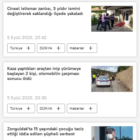
Gerard Depardieu
Fransız
Cinsel istismar zanlısı, 3 yıldır ismini
değiştirerek saklandığı ilçede yakaladı
Hıristiyanlık
Ortodoksluk
Rusya
Paris
vaftiz
5 Eylül 2020, 20:42
Türkiye
DÜNYA
Haberler
YAŞAM
Denizli
Çivril
cinsel
istismar
Hapis
Kaza yaptıkları araçtan inip yürümeye
başlayan 2 kişi, otomobilin çarpması
Zanlı
sonucu öldü
5 Eylül 2020, 20:30
Türkiye
DÜNYA
Haberler
YAŞAM
Kaza
Karabük
Ankara
Araç
Otomobil
Zonguldak'ta 15 yaşındaki çocuğu taciz
ettiği iddia edilen şüpheli serbest