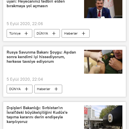
uyarı: Heyecanınız tedbiri elden
bırakmaya yol açmasın
5 Eylül 2020, 22:06
Türkiye
DÜNYA
Haberler
KORONAVİRÜS
Fahrettin Koca
Koronavirüs
Kovid-19
Sınav
Rusya Savunma Bakanı Şoygu: Aşıdan
sonra kendimi iyi hissediyorum,
herkese tavsiye ediyorum
5 Eylül 2020, 22:04
DÜNYA
Haberler
Koronavirüs
Koronavirüs aşısı
Sergey Şoygu
Rusya
Dışişleri Bakanlığı: Sırbistan'ın
İsrail'deki büyükelçiliğini Kudüs'e
Sputnik V
taşıma kararını derin endişeyle
karşılıyoruz