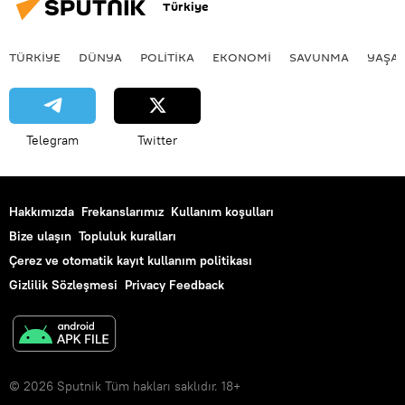
Türkiye
TÜRKIYE
DÜNYA
POLİTİKA
EKONOMİ
SAVUNMA
YAŞA
Telegram
Twitter
Hakkımızda
Frekanslarımız
Kullanım koşulları
Bize ulaşın
Topluluk kuralları
Çerez ve otomatik kayıt kullanım politikası
Gizlilik Sözleşmesi
Privacy Feedback
© 2026 Sputnik Tüm hakları saklıdır. 18+