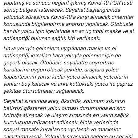
yapılmış ve sonucu negatif çıkmış Kovid-19 PCR testi
sonuç belgesi istenecek. Seyahat başlangıcında
yolculuk süresince Kovid-19'a karşı alınacak önlemler
konusunda bilgilendirme anonsu yapılacak. Otobüste
her bir yolcu için içerisinde en az üç tıbbi maske ve el
antiseptiği bulunan sağlık kiti verilecek.
Hava yoluyla gelenlere uygulanan maske ve el
antiseptiği kuralları kara yoluyla gelenler için de
geçerli olacak. Otobüsle seyahatte seyreltme
kurallarına uygun olacak şekilde, araçlara yolcu
kapasitesinin yarısı kadar yolcu alınacak, yolcuların
yanları boş kalacak ve arka koltuktaki yolcu ile çapraz
şekilde oturtulmaları sağlanacak.
Seyahat sırasında ateş, öksürük, solunum sıkıntısı
belirtisi gösteren yolcu olması durumunda en son
koltuğa alınacak ve ulaşım sırasında en yakın sağlık
kuruluşuna müracaat edilecek. Mola yerlerinde
sosyal mesafe kurallarına uyulacak ve maskeler
çıkartılmayacak. Yolculuk sırasında sadece su servisi