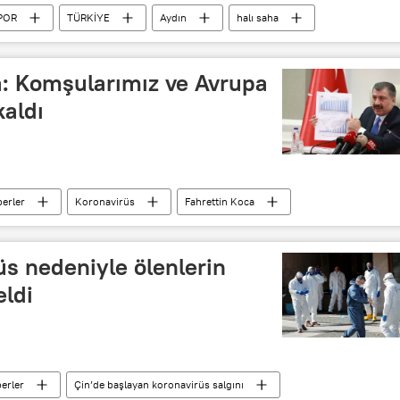
POR
TÜRKİYE
Aydın
halı saha
8 Mart Dünya Kadınlar Günü
a: Komşularımız ve Avrupa
kaldı
erler
Koronavirüs
Fahrettin Koca
üs nedeniyle ölenlerin
eldi
erler
Çin’de başlayan koronavirüs salgını