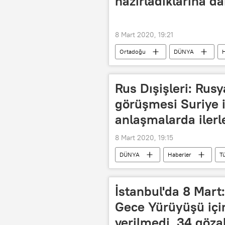
hazırladıklarına da
8 Mart 2020, 19:21
Ortadoğu
DÜNYA
H
Kimyasal saldırı
Kimyasal sal
Rus Dışişleri: Rusy
görüşmesi Suriye il
anlaşmalarda iler
8 Mart 2020, 19:15
DÜNYA
Haberler
T
Rusya Dışişleri Bakanlığı
Mari
Recep Tayyip Erdoğan
İdlib
İstanbul'da 8 Mart
Gece Yürüyüşü için
verilmedi, 34 gözal