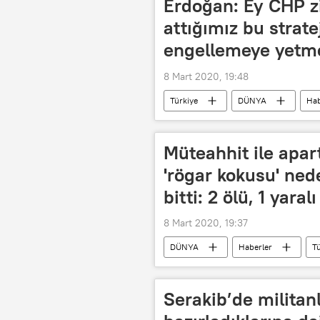
Erdoğan: Ey CHP zi
attığımız bu strate
engellemeye yetm
8 Mart 2020, 19:48
Türkiye
DÜNYA
Hab
CHP
Kanal İstanbul Projesi
Müteahhit ile apar
'rögar kokusu' ned
bitti: 2 ölü, 1 yaralı
8 Mart 2020, 19:37
DÜNYA
Haberler
T
rögar
rögar kapağı
Serakib’de militanl