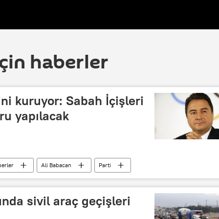
çin haberler
ni kuruyor: Sabah İçişleri
ru yapılacak
erler
Ali Babacan
Parti
da sivil araç geçişleri