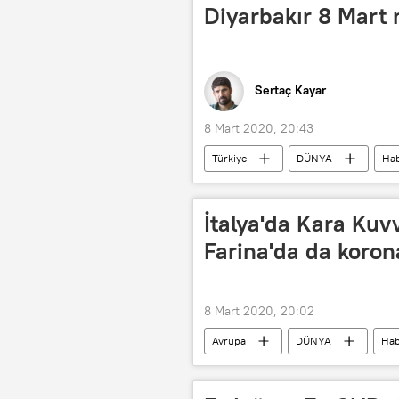
Diyarbakır 8 Mart m
Sertaç Kayar
8 Mart 2020, 20:43
Türkiye
DÜNYA
Hab
8 Mart Dünya Kadınlar Günü
İtalya'da Kara Kuv
Farina'da da korona
8 Mart 2020, 20:02
Avrupa
DÜNYA
Hab
İtalya
Koronavirüs