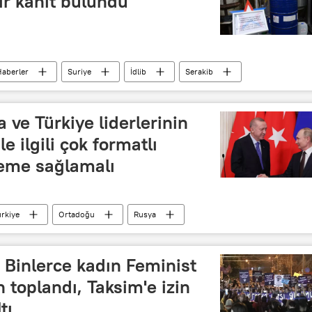
ir kanıt bulundu
aberler
Suriye
İdlib
Serakib
dırı provokasyonu
Kimyasal madde
a ve Türkiye liderlerinin
e ilgili çok formatlı
leme sağlamalı
ürkiye
Ortadoğu
Rusya
ya Zaharova
TÜRKİYE
Vladimir Putin
İdlib mutabakatı
Türkiye-Rusya ilişkileri
: Binlerce kadın Feminist
 toplandı, Taksim'e izin
tı