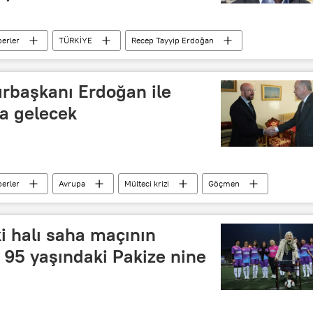
erler
TÜRKİYE
Recep Tayyip Erdoğan
Odatv
urbaşkanı Erdoğan ile
ya gelecek
erler
Avrupa
Mülteci krizi
Göçmen
Avrupa Birliği
Brüksel
Charles Michel
Tayyip Erdoğan
i halı saha maçının
95 yaşındaki Pakize nine