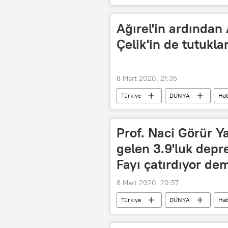
İtalya
Koronavirüs
Ağırel'in ardından 
Çelik'in de tutukla
8 Mart 2020, 21:35
Türkiye
DÜNYA
Hab
Aydın Keser
Ferhat Çelikal
Yeni Yaşam gazetesi
Prof. Naci Görür Y
gelen 3.9'luk depr
Fayı çatırdıyor de
8 Mart 2020, 20:57
Türkiye
DÜNYA
Hab
Fay
Naci Görür
De