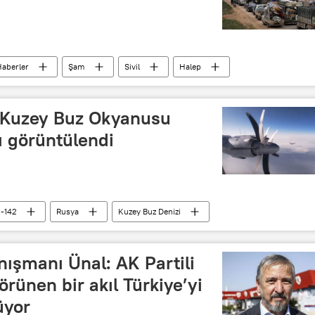
aberler
Şam
Sivil
Halep
n Kuzey Buz Okyanusu
ı görüntülendi
u-142
Rusya
Kuzey Buz Denizi
nışmanı Ünal: AK Partili
görünen bir akıl Türkiye’yi
üyor