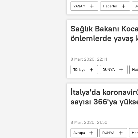
YAŞAM
Haberler
S
Halı saha maçı
Nine
Sağlık Bakanı Koc
önlemlerde yavaş 
8 Mart 2020, 22:14
Türkiye
DÜNYA
Hab
Salgın
İtalya'da koronavir
sayısı 366'ya yüks
8 Mart 2020, 21:50
Avrupa
DÜNYA
Hab