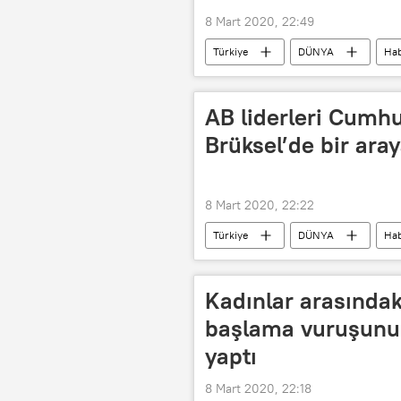
8 Mart 2020, 22:49
Türkiye
DÜNYA
Hab
AK Parti
Aydın Ünal
AB liderleri Cumh
Brüksel’de bir ara
8 Mart 2020, 22:22
Türkiye
DÜNYA
Hab
göçmen krizi
Avrupa Birliği
Ursula von der Leyen
Recep 
Kadınlar arasındak
başlama vuruşunu 
yaptı
8 Mart 2020, 22:18