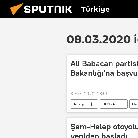
Türkiye
08.03.2020 i
Ali Babacan partisi
Bakanlığı'na başvu
8 Mart 2020, 23:51
Türkiye
DÜNYA
Hab
İçişleri Bakanlığı
Şam-Halep otoyolun
yeniden başladı