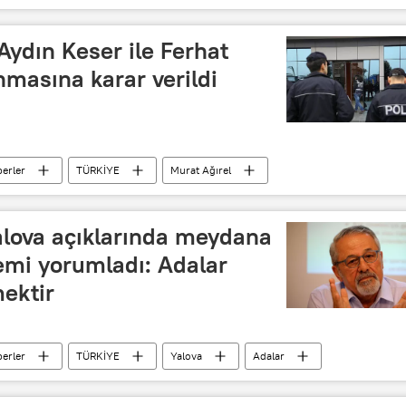
Salgın
Aydın Keser ile Ferhat
nmasına karar verildi
erler
TÜRKİYE
Murat Ağırel
Tutuklama
MİT
Milli İstihbarat Teşkilatı
alova açıklarında meydana
emi yorumladı: Adalar
mektir
erler
TÜRKİYE
Yalova
Adalar
prem