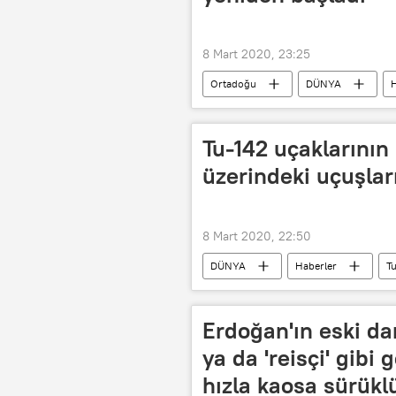
8 Mart 2020, 23:25
Ortadoğu
DÜNYA
H
Tu-142 uçaklarını
üzerindeki uçuşlar
8 Mart 2020, 22:50
DÜNYA
Haberler
T
Erdoğan'ın eski da
ya da 'reisçi' gibi 
hızla kaosa sürükl