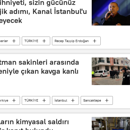
hniyeti, sizin gücünüz
jik adımı, Kanal İstanbul'u
eyecek
erler
TÜRKİYE
Recep Tayyip Erdoğan
Kanal İstanbul
tman sakinleri arasında
eniyle çıkan kavga kanlı
ürkiye
TÜRKİYE
İstanbul
Sancaktepe
Koku
apartman
Kavga
arın kimyasal saldırı