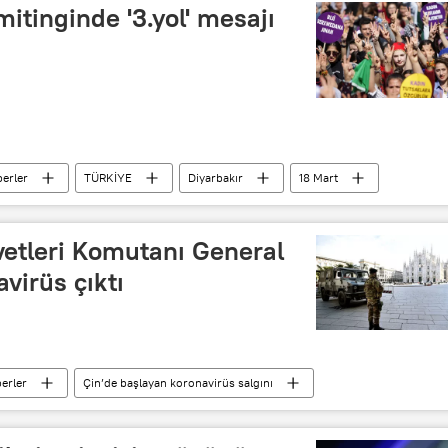
itinginde '3.yol' mesajı
erler
TÜRKİYE
Diyarbakır
18 Mart
HDP
Miting
vetleri Komutanı General
virüs çıktı
erler
Çin’de başlayan koronavirüs salgını
Salgın