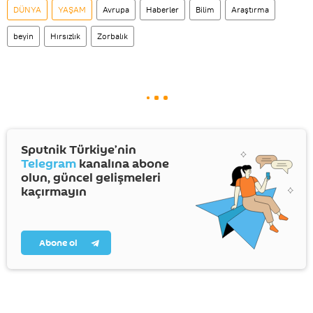
DÜNYA
YAŞAM
Avrupa
Haberler
Bilim
Araştırma
beyin
Hırsızlık
Zorbalık
Sputnik Türkiye’nin
Telegram
kanalına abone
olun, güncel gelişmeleri
kaçırmayın
Abone ol