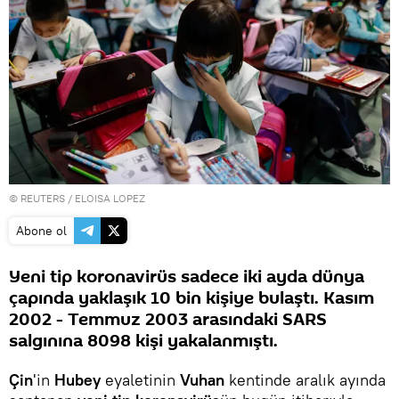
©
REUTERS
/ ELOISA LOPEZ
Abone ol
Yeni tip koronavirüs sadece iki ayda dünya
çapında yaklaşık 10 bin kişiye bulaştı. Kasım
2002 - Temmuz 2003 arasındaki SARS
salgınına 8098 kişi yakalanmıştı.
Çin
'in
Hubey
eyaletinin
Vuhan
kentinde aralık ayında