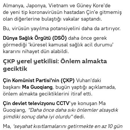
Almanya, Japonya, Vietnam ve Güney Kore'de
de yeni tip koronavirüsün hastadan Çin'e gitmemiş
olan diğerlerine bulaştığı vakalar saptandı.
Bu, virüsün yayılma potansiyelini daha da artırıyor.
Dünya Sağlık Örgütü (DSÖ)
daha önce gerek
görmediği 'küresel kamusal sağlık acil durumu'
kararını nihayet dün alabildi.
ÇKP yerel yetkilisi: Önlem almakta
geciktik
Çin Komünist Partisi'nin (ÇKP)
Vuhan'daki
başkanı
Ma Guoqiang
, bugün yaptığı açıklamada,
önlem almakta geciktiklerini itiraf etti.
Çin devlet televizyonu CCTV
'ye konuşan Ma
Guoqiang,
"Daha önce daha sıkı önlemler alsaydık
şimdiki sonuç daha iyi olurdu"
dedi.
Ma,
'seyahat kısıtlamalarını getirmekte en az 10 gün