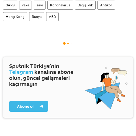
SARS
vaka
sayı
Koronavirüs
Bağışıklık
Antikor
Hong Kong
Rusya
ABD
Sputnik Türkiye’nin
Telegram
kanalına abone
olun, güncel gelişmeleri
kaçırmayın
Abone ol