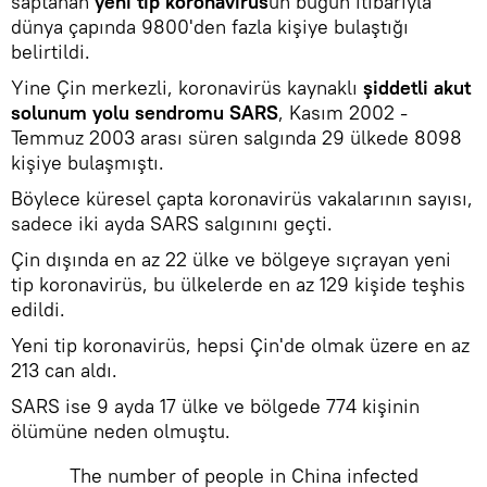
saptanan
yeni tip koronavirüs
ün bugün itibarıyla
dünya çapında 9800'den fazla kişiye bulaştığı
belirtildi.
Yine Çin merkezli, koronavirüs kaynaklı
şiddetli akut
solunum yolu sendromu SARS
, Kasım 2002 -
Temmuz 2003 arası süren salgında 29 ülkede 8098
kişiye bulaşmıştı.
Böylece küresel çapta koronavirüs vakalarının sayısı,
sadece iki ayda SARS salgınını geçti.
Çin dışında en az 22 ülke ve bölgeye sıçrayan yeni
tip koronavirüs, bu ülkelerde en az 129 kişide teşhis
edildi.
Yeni tip koronavirüs, hepsi Çin'de olmak üzere en az
213 can aldı.
SARS ise 9 ayda 17 ülke ve bölgede 774 kişinin
ölümüne neden olmuştu.
The number of people in China infected