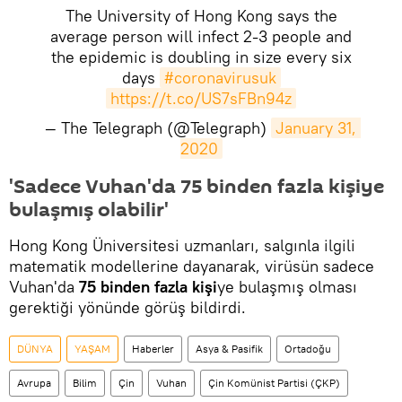
The University of Hong Kong says the
average person will infect 2-3 people and
the epidemic is doubling in size every six
days
#coronavirusuk
https://t.co/US7sFBn94z
— The Telegraph (@Telegraph)
January 31, 
2020
'Sadece Vuhan'da 75 binden fazla kişiye
bulaşmış olabilir'
Hong Kong Üniversitesi uzmanları, salgınla ilgili
matematik modellerine dayanarak, virüsün sadece
Vuhan'da
75 binden fazla kişi
ye bulaşmış olması
gerektiği yönünde görüş bildirdi.
DÜNYA
YAŞAM
Haberler
Asya & Pasifik
Ortadoğu
Avrupa
Bilim
Çin
Vuhan
Çin Komünist Partisi (ÇKP)