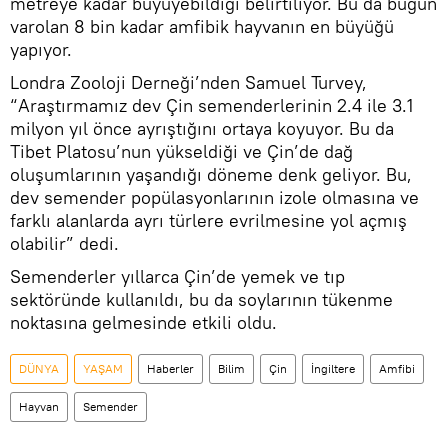
metreye kadar büyüyebildiği belirtiliyor. Bu da bugün
varolan 8 bin kadar amfibik hayvanın en büyüğü
yapıyor.
Londra Zooloji Derneği’nden Samuel Turvey,
“Araştırmamız dev Çin semenderlerinin 2.4 ile 3.1
milyon yıl önce ayrıştığını ortaya koyuyor. Bu da
Tibet Platosu’nun yükseldiği ve Çin’de dağ
oluşumlarının yaşandığı döneme denk geliyor. Bu,
dev semender popülasyonlarının izole olmasına ve
farklı alanlarda ayrı türlere evrilmesine yol açmış
olabilir” dedi.
Semenderler yıllarca Çin’de yemek ve tıp
sektöründe kullanıldı, bu da soylarının tükenme
noktasına gelmesinde etkili oldu.
DÜNYA
YAŞAM
Haberler
Bilim
Çin
İngiltere
Amfibi
Hayvan
Semender