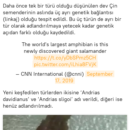
Daha önce tek bir türü olduğu düşünülen dev Çin
semenderinin aslında üç ayrı genetik bağlantısı
(linkaj) olduğu tespit edildi. Bu üç türün de ayrı bir
tür olarak adlandırılmaya yetecek kadar genetik
açıdan farklı olduğu kaydedildi.
The world's largest amphibian is this
newly discovered giant salamander
https://t.co/yDbSPmz5CH
pic.twitter.com/iLhia8FVjK
— CNN International (@cnni)
September 
17, 2019
​Yeni keşfedilen türlerden ikisine ‘Andrias
davidianus’ ve ‘Andrias sligoi’ adı verildi, diğeri ise
henüz adlandırılmadı.