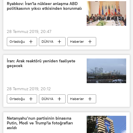
Kazakistan
Baykonur Uzay Üssü
Ryabkov: İran'la nükleer anlaşma ABD
politikasının yıkıcı etkisinden korunmalı
Rusya
Rusya Federal Uzay Ajansı (Roscosmos)
Soyuz
28 Temmuz 2019, 20:47
Ortadoğu
DÜNYA
Haberler
İran
Avusturya
Viyana
Kapsamlı Ortak Eylem Planı/KOEP
İran: Arak reaktörü yeniden faaliyete
geçecek
Çin
Rusya
Fransa
İngiltere
Almanya
Sergey Ryabkov
28 Temmuz 2019, 20:12
Ortadoğu
DÜNYA
Haberler
İran
Arak ağır su reaktörü
Ali Ekber Salihi
Netanyahu’nun partisinin binasına
Putin, Modi ve Trump'la fotoğrafları
asıldı