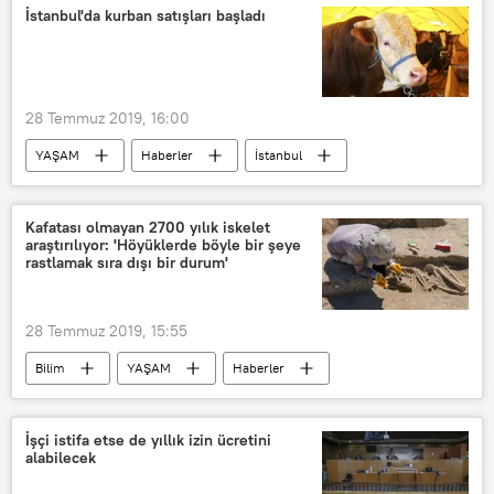
Muhammed Ali Necefi
İstanbul'da kurban satışları başladı
28 Temmuz 2019, 16:00
YAŞAM
Haberler
İstanbul
Sultangazi
Belediye
Kafatası olmayan 2700 yılık iskelet
araştırılıyor: 'Höyüklerde böyle bir şeye
rastlamak sıra dışı bir durum'
28 Temmuz 2019, 15:55
Bilim
YAŞAM
Haberler
Van
İskelet
Arkeolog
Kafatası
İşçi istifa etse de yıllık izin ücretini
alabilecek