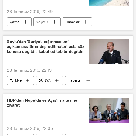
28 Temmuz 2019, 22:49
Çevre
YAŞAM
Haberler
Türkiye
DÜNYA
TÜRKİYE
Salda Gölü
Burdur
Soylu'dan 'Suriyeli sığınmacılar'
açıklaması: Sınır dışı edilmeleri asla söz
Millet Bahçesi
konusu değildir, kabul edilebilir değildir
28 Temmuz 2019, 22:19
Türkiye
DÜNYA
Haberler
TÜRKİYE
Süleyman Soylu
Suriyeli sığınmacılar
HDP'den Nupelda ve Ayaz'ın ailesine
ziyaret
28 Temmuz 2019, 22:05