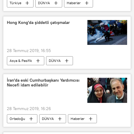
Türkiye
DÜNYA
Haberler
İçişleri Bakanlığı
Şırnak
Ağrı
PKK
Hong Kong'da şiddetli çatışmalar
28 Temmuz 2019, 16:55
Asya & Pasifik
DÜNYA
Haberler
Çin
Hong Kong
çatışmalar
İran'da eski Cumhurbaşkanı Yardımcısı
Necefi idam edilebilir
28 Temmuz 2019, 16:26
Ortadoğu
DÜNYA
Haberler
İran
idam