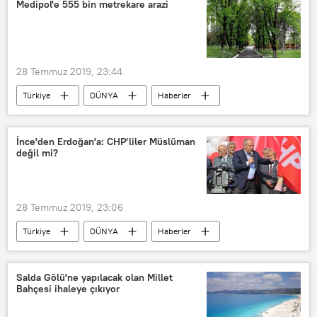
Medipol'e 555 bin metrekare arazi
28 Temmuz 2019, 23:44
Türkiye
DÜNYA
Haberler
Çevre
YAŞAM
TÜRKİYE
Atatürk Orman Çiftliği (AOÇ)
İnce'den Erdoğan'a: CHP’liler Müslüman
değil mi?
Medipol Üniversitesi
28 Temmuz 2019, 23:06
Türkiye
DÜNYA
Haberler
TÜRKİYE
Muharrem İnce
Recep Tayyip Erdoğan
CHP
Salda Gölü'ne yapılacak olan Millet
Bahçesi ihaleye çıkıyor
AK Parti