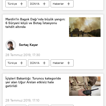
Türkiye
DÜNYA
Haberler
İstanbul
Fatih Sultan Mehmet Köprüsü
Mardin'in Bagok Dağı’nda büyük yangın:
6 Süryani köyü ve Botaş İstasyonu
tehdit altında
Sertaç Kayar
28 Temmuz 2019, 17:30
Türkiye
DÜNYA
Haberler
Mardin
Nusaybin
Bagok Dağı
Süryani
İçişleri Bakanlığı: Turuncu kategoride
yer alan Uğur Arslan etkisiz hale
getirildi
28 Temmuz 2019, 17:10