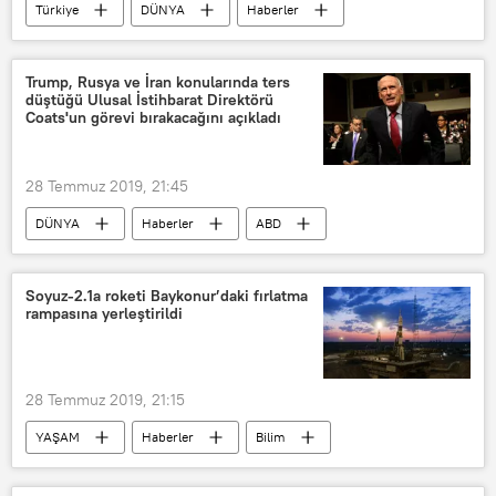
Türkiye
DÜNYA
Haberler
TÜRKİYE
Tunceli
Ovacık
HDP
Sezai Temelli
Trump, Rusya ve İran konularında ters
düştüğü Ulusal İstihbarat Direktörü
Nupelda Güloğlu
Ayaz Güloğlu
Coats'un görevi bırakacağını açıkladı
28 Temmuz 2019, 21:45
DÜNYA
Haberler
ABD
Donald Trump
Dan Coats
Soyuz-2.1a roketi Baykonur’daki fırlatma
rampasına yerleştirildi
28 Temmuz 2019, 21:15
YAŞAM
Haberler
Bilim
DÜNYA
Asya & Pasifik