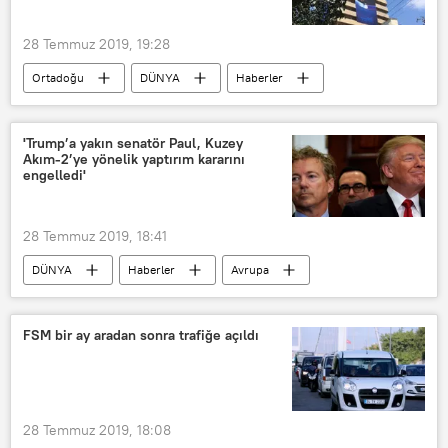
28 Temmuz 2019, 19:28
Ortadoğu
DÜNYA
Haberler
Asya & Pasifik
İsrail
Tel Aviv
Likud
Benyamin Netanyahu
'Trump’a yakın senatör Paul, Kuzey
Akım-2’ye yönelik yaptırım kararını
Vladimir Putin
Donald Trump
engelledi'
Narendra Modi
Rusya
ABD
28 Temmuz 2019, 18:41
DÜNYA
Haberler
Avrupa
Kuzey Akım-2
ABD
Rusya
Rand Paul
Donald Trump
FSM bir ay aradan sonra trafiğe açıldı
Yaptırım
28 Temmuz 2019, 18:08