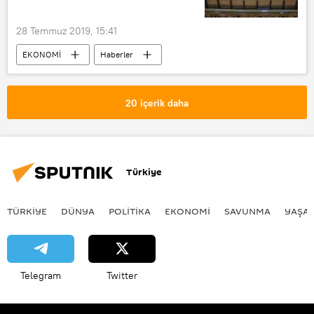
28 Temmuz 2019, 15:41
EKONOMİ
Haberler
Yargıtay
işçi
Yıllık izin
20 içerik daha
Türkiye
TÜRKIYE
DÜNYA
POLİTİKA
EKONOMİ
SAVUNMA
YAŞA
Telegram
Twitter