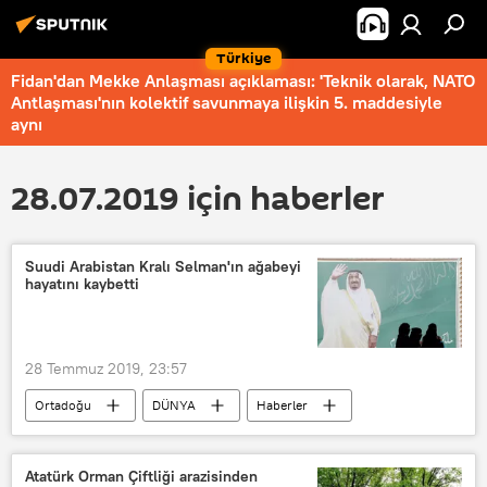
Türkiye
Fidan'dan Mekke Anlaşması açıklaması: 'Teknik olarak, NATO
Antlaşması'nın kolektif savunmaya ilişkin 5. maddesiyle
aynı
28.07.2019 için haberler
Suudi Arabistan Kralı Selman'ın ağabeyi
hayatını kaybetti
28 Temmuz 2019, 23:57
Ortadoğu
DÜNYA
Haberler
Suudi Arabistan
Selman bin Abdulaziz
kardeş
Atatürk Orman Çiftliği arazisinden