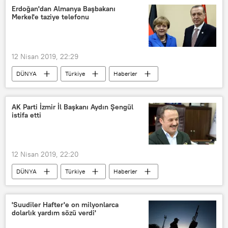
Abdülaziz Buteflika
Protesto
Erdoğan'dan Almanya Başbakanı
Merkel'e taziye telefonu
12 Nisan 2019, 22:29
DÜNYA
Türkiye
Haberler
Almanya
TÜRKİYE
Recep Tayyip Erdoğan
AK Parti İzmir İl Başkanı Aydın Şengül
istifa etti
12 Nisan 2019, 22:20
DÜNYA
Türkiye
Haberler
POLİTİKA
TÜRKİYE
İzmir
Torbalı
Aydın Şengül
'Suudiler Hafter'e on milyonlarca
dolarlık yardım sözü verdi'
Recep Tayyip Erdoğan
AK Parti