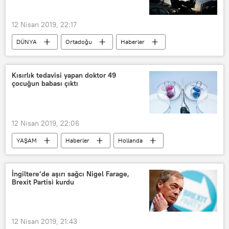
CHP
İYİ Parti
YSK
12 Nisan 2019, 22:17
DÜNYA
Ortadoğu
Haberler
Libya
Suudi Arabistan
Halife Hafter
Kısırlık tedavisi yapan doktor 49
çocuğun babası çıktı
Libya Ulusal Mutabakat Hükümeti
Avrupa Birliği
Libya Ulusal Ordusu
12 Nisan 2019, 22:06
YAŞAM
Haberler
Hollanda
Jan Karbaat
Tüp bebek
Sperm
Kısırlık
İngiltere’de aşırı sağcı Nigel Farage,
Brexit Partisi kurdu
12 Nisan 2019, 21:43