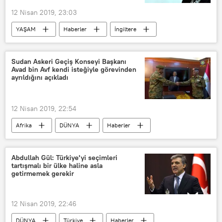
12 Nisan 2019, 23:03
YAŞAM
Haberler
İngiltere
Ian Cognito
espri
Sudan Askeri Geçiş Konseyi Başkanı
Avad bin Avf kendi isteğiyle görevinden
ayrıldığını açıkladı
12 Nisan 2019, 22:54
Afrika
DÜNYA
Haberler
Sudan
Sudan ordusu
Sudan Askeri Konseyi
Abdullah Gül: Türkiye'yi seçimleri
tartışmalı bir ülke haline asla
Avad Muhammed Ahmed bin Avf
getirmemek gerekir
12 Nisan 2019, 22:46
DÜNYA
Türkiye
Haberler