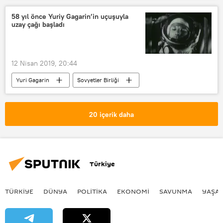
Sudan Devlet Başkanı Ömer el Beşir
58 yıl önce Yuriy Gagarin’in uçuşuyla
uzay çağı başladı
Avad Muhammed Ahmed bin Avf
Darbe
12 Nisan 2019, 20:44
Yuri Gagarin
Sovyetler Birliği
Rusya
Valentina Tereşkova
Aleksey Leonov
VİDEO
20 içerik daha
Türkiye
TÜRKIYE
DÜNYA
POLİTİKA
EKONOMİ
SAVUNMA
YAŞA