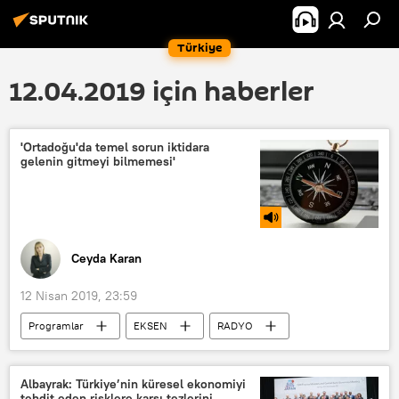
Türkiye
12.04.2019 için haberler
'Ortadoğu'da temel sorun iktidara
gelenin gitmeyi bilmemesi'
Ceyda Karan
12 Nisan 2019, 23:59
Programlar
EKSEN
RADYO
İsrail
Filistin
Sudan
Libya
Abdülaziz Buteflika
Albayrak: Türkiye’nin küresel ekonomiyi
tehdit eden risklere karşı tezlerini