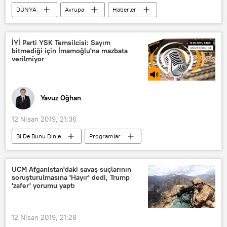
DÜNYA
Avrupa
Haberler
İngiltere
Nigel Farage
Brexit Partisi
UKIP
Brexit
İYİ Parti YSK Temsilcisi: Sayım
bitmediği için İmamoğlu'na mazbata
program
verilmiyor
Yavuz Oğhan
12 Nisan 2019, 21:36
Bi De Bunu Dinle
Programlar
RADYO
TÜRKİYE
İstanbul
Binali Yıldırım
Ekrem İmamoğlu
UCM Afganistan'daki savaş suçlarının
soruşturulmasına 'Hayır' dedi, Trump
Zehra Aylin Özgül
'zafer' yorumu yaptı
Yüksek Seçim Kurulu (YSK)
İYİ Parti
12 Nisan 2019, 21:28