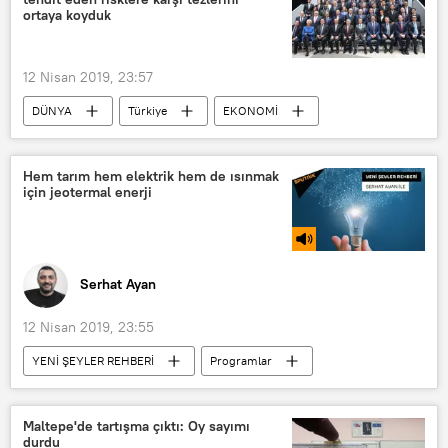
Halife Hafter
ortaya koyduk
Sudan Devlet Başkanı Ömer el Beşir
Arap Baharı
Ortadoğu
12 Nisan 2019, 23:57
DÜNYA
Türkiye
EKONOMİ
Haberler
TÜRKİYE
ABD
Berat Albayrak
IMF
Hem tarım hem elektrik hem de ısınmak
için jeotermal enerji
Serhat Ayan
12 Nisan 2019, 23:55
YENİ ŞEYLER REHBERİ
Programlar
RADYO
jeotermal enerji
Ali Kındap
Maltepe'de tartışma çıktı: Oy sayımı
durdu