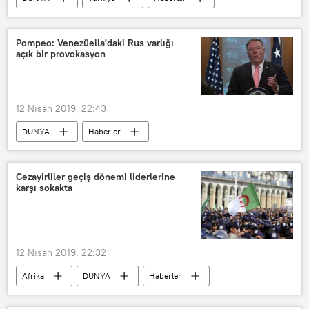
TÜRKİYE
İstanbul
Abdullah Gül
Ekrem İmamoğlu
Pompeo: Venezüella'daki Rus varlığı
açık bir provokasyon
AK Parti
YSK
CHP
12 Nisan 2019, 22:43
DÜNYA
Haberler
Güney Amerika
Venezüella’da darbe girişimi
Rusya
Cezayirliler geçiş dönemi liderlerine
karşı sokakta
ABD
Çin
Şili
Venezüella
Nikaragua
Nicolas Maduro
Mike Pompeo
12 Nisan 2019, 22:32
ABD Dışişleri Bakanlığı
PDVSA
Afrika
DÜNYA
Haberler
POLİTİKA
Cezayir