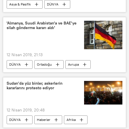
Asya & Pasifik
DÜNYA
Haberler
ABD
Afganistan
Donald Trump
Fatou Bensouda
'Almanya, Suudi Arabistan'a ve BAE'ye
silah gönderme kararı aldı'
Uluslararası Ceza Mahkemesi (UCM)
Savaş suçu
12 Nisan 2019, 21:13
DÜNYA
Ortadoğu
Avrupa
Haberler
Almanya
Suudi Arabistan
BAE
Fransa
Sudan’da yüz binler, askerlerin
kararlarını protesto ediyor
Cemal Kaşıkçı
CDU/CSU
SPD
12 Nisan 2019, 20:48
DÜNYA
Haberler
Afrika
Sudan