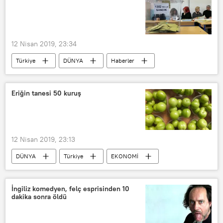
12 Nisan 2019, 23:34
Türkiye
DÜNYA
Haberler
POLİTİKA
TÜRKİYE
İstanbul
Maltepe
oy sayımı
Eriğin tanesi 50 kuruş
12 Nisan 2019, 23:13
DÜNYA
Türkiye
EKONOMİ
Haberler
TÜRKİYE
İngiliz komedyen, felç esprisinden 10
dakika sonra öldü