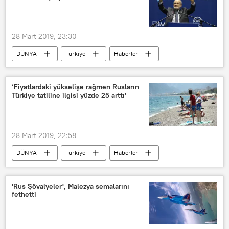
Çin Devlet Başkanı Şi Cinping
Avrupa Birliği Komisyonu Başkanı Jean-Claude Juncker
G7
Huawei
28 Mart 2019, 23:30
Kuşak ve Yol Girişimi
Avrupa
DÜNYA
Türkiye
Haberler
POLİTİKA
31 Mart yerel seçimleri
TÜRKİYE
İstanbul
‘Fiyatlardaki yükselişe rağmen Rusların
Türkiye tatiline ilgisi yüzde 25 arttı’
Sancaktepe
Temel Karamollaoğlu
Saadet Partisi
28 Mart 2019, 22:58
DÜNYA
Türkiye
Haberler
Rusya
TÜRKİYE
İrina Tyurina
Rusya Turizmciler Birliği
'Rus Şövalyeler', Malezya semalarını
fethetti
Erken rezervasyon