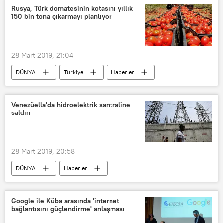
Şanlıurfa
Bülent Arınç
Rusya, Türk domatesinin kotasını yıllık
150 bin tona çıkarmayı planlıyor
AK Parti
CHP
HDP
28 Mart 2019, 21:04
DÜNYA
Türkiye
Haberler
Rusya
TÜRKİYE
Rusya Tarım Bakanlığı
Domates
Venezüella'da hidroelektrik santraline
saldırı
28 Mart 2019, 20:58
DÜNYA
Haberler
Güney Amerika
Venezüella
ABD
Google ile Küba arasında 'internet
bağlantısını güçlendirme' anlaşması
Venezüella Devlet Başkanı Nicolas Maduro