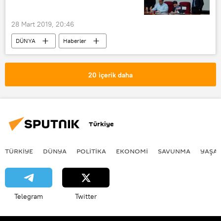
Juan Guaido
Diosdado Cabello
Venezüella Birleşik Sosyalist Partisi (PSUV)
28 Mart 2019, 20:46
Corpoelec
Elektrik kesintisi
DÜNYA
Haberler
Güney Amerika
Küba
Etecsa
internet
20 içerik daha
Türkiye
TÜRKIYE
DÜNYA
POLİTİKA
EKONOMİ
SAVUNMA
YAŞA
Telegram
Twitter