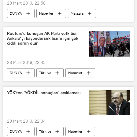
28 Mart 2019, 22:58
DÜNYA
Haberler
Malezya
Rus Şövalyeleri (Russkiye Vityazi)
Su-30SM
askeri uçak
Rusya
Reuters'e konuşan AK Parti yetkilisi:
Ankara'yı kaybedersek bizim için çok
VİDEO
ciddi sorun olur
28 Mart 2019, 22:43
DÜNYA
Türkiye
Haberler
Ankara
Recep Tayyip Erdoğan
Mansur Yavaş
Mehmet Özhaseki
YÖK'ten 'YÖKDİL sonuçları' açıklaması
Reuters
AK Parti
CHP
28 Mart 2019, 22:34
DÜNYA
Türkiye
Haberler