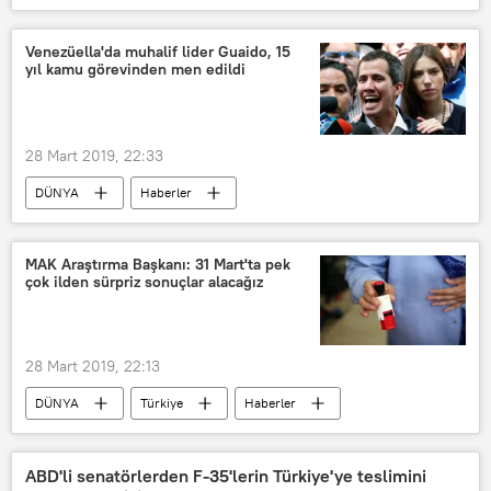
TÜRKİYE
Yekta Saraç
YÖK
YÖKDİL
e-YDS
YDS
Venezüella'da muhalif lider Guaido, 15
yıl kamu görevinden men edildi
28 Mart 2019, 22:33
DÜNYA
Haberler
Güney Amerika
Venezüella
Juan Guaido
Elvis Amoroso
MAK Araştırma Başkanı: 31 Mart'ta pek
çok ilden sürpriz sonuçlar alacağız
Venezüella Ulusal Meclisi
geçici başkan
kamu görevi
28 Mart 2019, 22:13
DÜNYA
Türkiye
Haberler
POLİTİKA
TÜRKİYE
İstanbul
Ankara
İzmir
ABD'li senatörlerden F-35'lerin Türkiye'ye teslimini