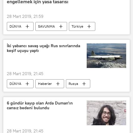
engellemek için yasa tasarısı
Mehmet Ali Kulat
Ekrem İmamoğlu
Binali Yıldırım
Mansur Yavaş
28 Mart 2019, 21:59
AK Parti
HDP
İYİ Parti
DÜNYA
SAVUNMA
Türkiye
CHP
MHP
MAK Danışmanlık
Haberler
Rusya
ABD
MAK Araştırma
TÜRKİYE
Jeanne Shaheen
İki yabancı savaş uçağı Rus sınırlarında
keşif uçuşu yaptı
NATO
ABD Senatosu
F-35
S-400 hava savunma sistemleri
Rusya-Türkiye ilişkileri
28 Mart 2019, 21:45
ABD-Türkiye ilişkileri
DÜNYA
Haberler
Rusya
ABD
ABD Hava Kuvetleri
Lockheed ЕР-3Е Orion
6 gündür kayıp olan Arda Duman'ın
cansız bedeni bulundu
28 Mart 2019, 21:45