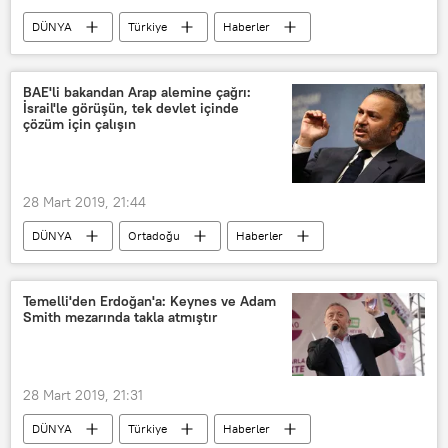
DÜNYA
Türkiye
Haberler
TÜRKİYE
Arda Duman
AFAD
Boğaziçi Üniversitesi
BAE'li bakandan Arap alemine çağrı:
İsrail'le görüşün, tek devlet içinde
çözüm için çalışın
28 Mart 2019, 21:44
DÜNYA
Ortadoğu
Haberler
Birleşik Arap Emirlikleri (BAE)
İsrail
Filistin
Suriye
Golan Tepeleri
Temelli'den Erdoğan'a: Keynes ve Adam
Smith mezarında takla atmıştır
Enver Muhammed Gargaş
28 Mart 2019, 21:31
DÜNYA
Türkiye
Haberler