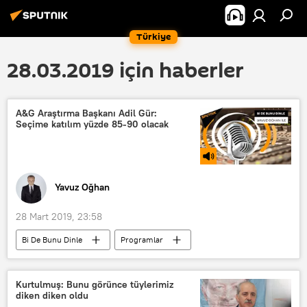
Türkiye
28.03.2019 için haberler
A&G Araştırma Başkanı Adil Gür:
Seçime katılım yüzde 85-90 olacak
Yavuz Oğhan
28 Mart 2019, 23:58
Bi De Bunu Dinle
Programlar
RADYO
Ankara
TÜRKİYE
İstanbul
Binali Yıldırım
Kurtulmuş: Bunu görünce tüylerimiz
diken diken oldu
Yavuz Oğhan
Mansur Yavaş