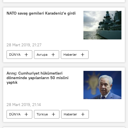
POLİTİKA
TÜRKİYE
Diyarbakır
Sezai Temelli
NATO savaş gemileri Karadeniz’e girdi
Adam Smith
David Keynes
HDP
AK Parti
28 Mart 2019, 21:27
DÜNYA
Avrupa
Haberler
NATO
destroyer
fırkateyn
Arınç: Cumhuriyet hükümetleri
döneminde yapılanların 50 mislini
yaptık
28 Mart 2019, 21:14
DÜNYA
Türkiye
Haberler
POLİTİKA
TÜRKİYE