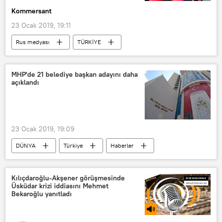
Kommersant
23 Ocak 2019, 19:11
Rus medyası
TÜRKİYE
Rusya
ABD
Suriye
İdlib
Menbiç
Yaşar Yakış
MHP'de 21 belediye başkan adayını daha
açıklandı
Oytun Orhan
Ortadoğu Stratejik Araştırmalar Merkezi (ORSAM)
23 Ocak 2019, 19:09
DÜNYA
Türkiye
Haberler
TÜRKİYE
Milliyetçi Hareket Partisi (MHP)
Kılıçdaroğlu-Akşener görüşmesinde
Üsküdar krizi iddiasını Mehmet
Bekaroğlu yanıtladı