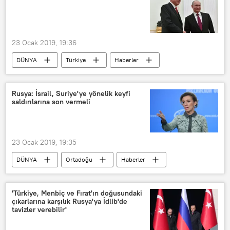
23 Ocak 2019, 19:36
DÜNYA
Türkiye
Haberler
POLİTİKA
Rusya
Moskova
TÜRKİYE
Vladimir Putin
Rusya: İsrail, Suriye'ye yönelik keyfi
saldırılarına son vermeli
Recep Tayyip Erdoğan
açıklama
23 Ocak 2019, 19:35
DÜNYA
Ortadoğu
Haberler
Rusya
Suriye
İsrail
Şam
'Türkiye, Menbiç ve Fırat'ın doğusundaki
çıkarlarına karşılık Rusya'ya İdlib'de
tavizler verebilir'