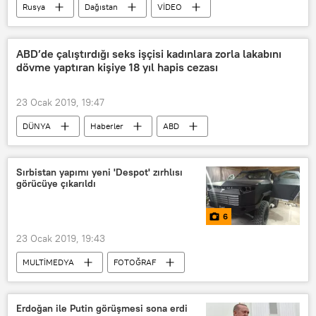
Rusya
Dağıstan
VİDEO
ABD’de çalıştırdığı seks işçisi kadınlara zorla lakabını
dövme yaptıran kişiye 18 yıl hapis cezası
23 Ocak 2019, 19:47
DÜNYA
Haberler
ABD
Geoffrey S. Berman
Lavellous Purcell
New York Güney Bölgesi Savcılığı
Sırbistan yapımı yeni 'Despot' zırhlısı
görücüye çıkarıldı
Seks işçiliği
6
23 Ocak 2019, 19:43
MULTİMEDYA
FOTOĞRAF
Sırbistan
Slavenko Ristic
Zırhlı araç
Erdoğan ile Putin görüşmesi sona erdi