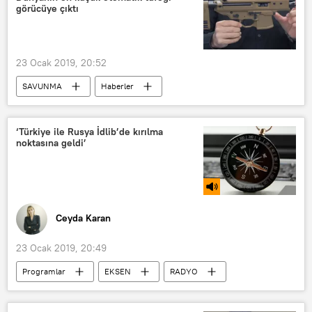
görücüye çıktı
Belçika Sağlık Bakanlığı
Göç
Göçmen
23 Ocak 2019, 20:52
SAVUNMA
Haberler
Sig Sauer
'MPX Copperhead' isimli tüfek
Tüfek
‘Türkiye ile Rusya İdlib’de kırılma
noktasına geldi’
Silah
Ceyda Karan
23 Ocak 2019, 20:49
Programlar
EKSEN
RADYO
Rusya
ABD
TÜRKİYE