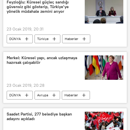
Suriye
İdlib
Menbiç
Feyzioğlu: Küresel güçler, sandığı
güvensiz gibi gösterip, Türkiye'ye
Beşar Esad
IŞİD
El Nusra
yönelik müdahale zemini arıyor
YPG
HTŞ
Tampon bölge
23 Ocak 2019, 20:31
DÜNYA
Türkiye
Haberler
TÜRKİYE
Kocaeli
Metin Feyzioğlu
Merkel: Küresel yapı, ancak uzlaşmaya
hazırsak çalışabilir
Yüksek Seçim Kurulu (YSK)
Türkiye Barolar Birliği (TBB)
23 Ocak 2019, 20:28
DÜNYA
Avrupa
Haberler
Almanya
İsviçre
Davos
Çin
Hindistan
Saadet Partisi, 277 belediye başkan
adayını açıkladı
Angela Merkel
Dünya Ticaret Örgütü (DTÖ)