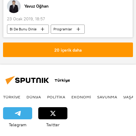
Yavuz Oğhan
23 Ocak 2019, 18:57
Bi De Bunu Dinle
Programlar
RADYO
TÜRKİYE
Üsküdar
Kemal Kılıçdaroğlu
20 içerik daha
Mehmet Bekaroğlu
Meral Akşener
Muharrem Sarıkaya
CHP
İYİ Parti
Türkiye
TÜRKIYE
DÜNYA
POLİTİKA
EKONOMİ
SAVUNMA
YAŞA
Telegram
Twitter