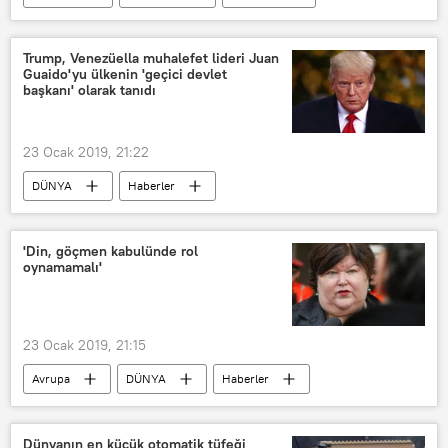
marks and spencer
Tuvalet kağıdı
Allah
Trump, Venezüella muhalefet lideri Juan
Guaido'yu ülkenin 'geçici devlet
başkanı' olarak tanıdı
23 Ocak 2019, 21:22
DÜNYA
Haberler
Güney Amerika
Venezüella’da darbe girişimi
ABD
'Din, göçmen kabulünde rol
oynamamalı'
23 Ocak 2019, 21:15
Avrupa
DÜNYA
Haberler
Belçika
Maggie De Block
Theo Francken
Dünyanın en küçük otomatik tüfeği