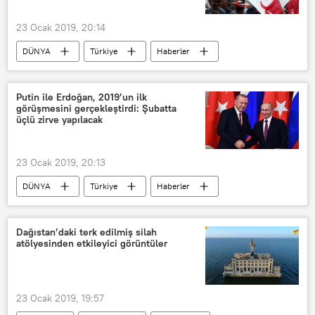
Küreselleşme
23 Ocak 2019, 20:14
DÜNYA
Türkiye
Haberler
POLİTİKA
TÜRKİYE
Antalya
Denizli
Saadet Partisi
Putin ile Erdoğan, 2019’un ilk
görüşmesini gerçekleştirdi: Şubatta
üçlü zirve yapılacak
23 Ocak 2019, 20:13
DÜNYA
Türkiye
Haberler
POLİTİKA
Rusya
Moskova
TÜRKİYE
Vladimir Putin
Dağıstan’daki terk edilmiş silah
atölyesinden etkileyici görüntüler
Recep Tayyip Erdoğan
açıklama
23 Ocak 2019, 19:57