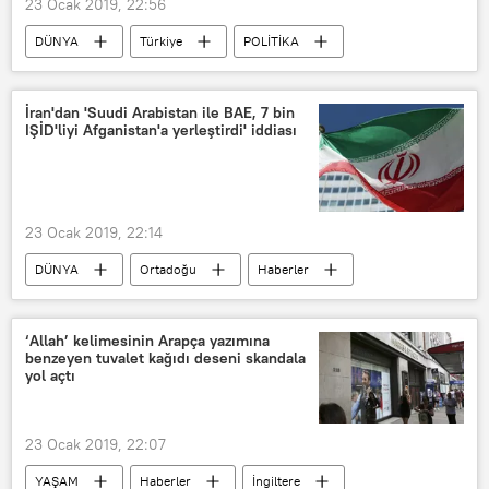
23 Ocak 2019, 22:56
DÜNYA
Türkiye
POLİTİKA
Haberler
Rusya
TÜRKİYE
Recep Tayyip Erdoğan
İran'dan 'Suudi Arabistan ile BAE, 7 bin
IŞİD'liyi Afganistan'a yerleştirdi' iddiası
Rusya-Türkiye ilişkileri
23 Ocak 2019, 22:14
DÜNYA
Ortadoğu
Haberler
İran
Tahran
Suudi Arabistan
BAE
Ahmet Rıza Pordastan
‘Allah’ kelimesinin Arapça yazımına
benzeyen tuvalet kağıdı deseni skandala
IŞİD
yol açtı
23 Ocak 2019, 22:07
YAŞAM
Haberler
İngiltere