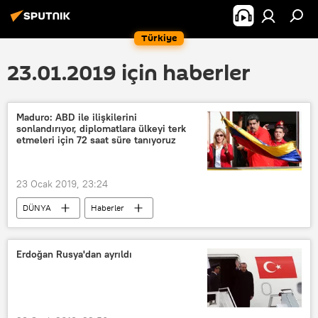
Türkiye
23.01.2019 için haberler
Maduro: ABD ile ilişkilerini
sonlandırıyor, diplomatlara ülkeyi terk
etmeleri için 72 saat süre tanıyoruz
23 Ocak 2019, 23:24
DÜNYA
Haberler
Güney Amerika
POLİTİKA
ABD
Venezüella
Erdoğan Rusya'dan ayrıldı
Nicolas Maduro
Juan Guaido
ABD - Venezüella ilişkileri
Venezüella’da darbe girişimi