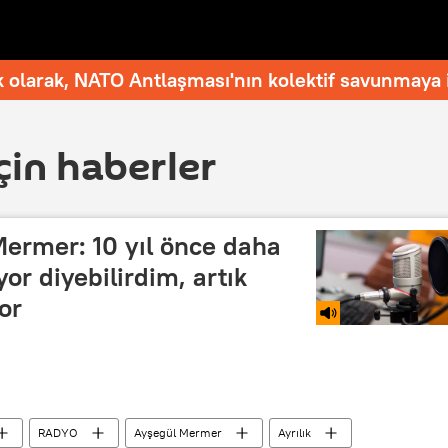
 olarak, NATO Antlaşması'nın kolektif savunmaya i
çin haberler
Mermer: 10 yıl önce daha
yor diyebilirdim, artık
or
RADYO
Ayşegül Mermer
Ayrılık