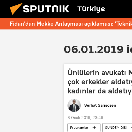
Türkiye
Fidan'dan Mekke Anlaşması açıklaması: 'Teknik
06.01.2019 i
Ünlülerin avukatı 
çok erkekler aldatı
kadınlar da aldatıy
Serhat Sarısözen
6 Ocak 2019, 23:49
Programlar
GÜNDEM DIŞI