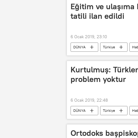
Eğitim ve ulaşıma k
tatili ilan edildi
6 Ocak 2019, 23:10
DÜNYA
Türkiye
Hab
Kurtulmuş: Türkler
problem yoktur
6 Ocak 2019, 22:48
DÜNYA
Türkiye
Hab
AK Parti
Kürt sorunu
Ortodoks başpisko