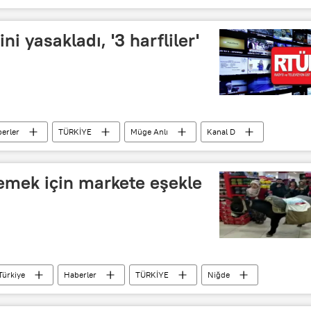
ni yasakladı, '3 harfliler'
erler
TÜRKİYE
Müge Anlı
Kanal D
Fox TV
Sansür
Cin
emek için markete eşekle
Türkiye
Haberler
TÜRKİYE
Niğde