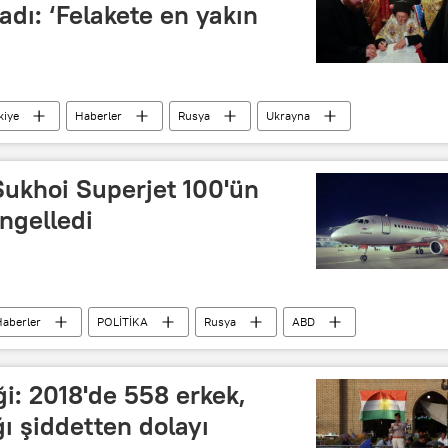
adı: ‘Felakete en yakın
kiye
Haberler
Rusya
Ukrayna
lisesi
Rusya Ortodoks Kilisesi
os
 Sukhoi Superjet 100'ün
engelledi
aberler
POLİTİKA
Rusya
ABD
sedi Samani
 of Iranian Airlines)
ABD Maliye Bakanlığı
ği: 2018'de 558 erkek,
ğı şiddetten dolayı