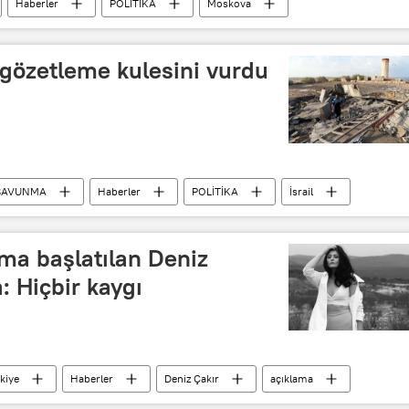
Haberler
POLİTİKA
Moskova
d
Oksana Voyevodinaya
Sultan V. Muhammed
ay
i gözetleme kulesini vurdu
SAVUNMA
Haberler
POLİTİKA
İsrail
Hamas
gözlem kulesi
ma başlatılan Deniz
: Hiçbir kaygı
kiye
Haberler
Deniz Çakır
açıklama