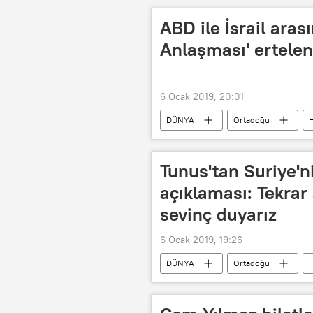
ABD ile İsrail aras
Anlaşması' ertelen
6 Ocak 2019, 20:01
DÜNYA
Ortadoğu
H
Filistin
David Friedman
Jerusalem Post
Filistin Kurt
Tunus'tan Suriye'ni
açıklaması: Tekrar
sevinç duyarız
6 Ocak 2019, 19:26
DÜNYA
Ortadoğu
H
Lübnan
Cibran Basil