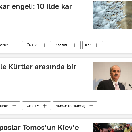
ar engeli: 10 ilde kar
erler
TÜRKİYE
Kar tatili
Kar
le Kürtler arasında bir
erler
TÜRKİYE
Numan Kurtulmuş
poslar Tomos’un Kiev’e