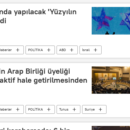
ında yapılacak 'Yüzyılın
di
aberler
POLİTİKA
ABD
İsrail
John Bolton
Jared Kushner
Saib Ureykat
uluş Örgütü (FKÖ)
n Arap Birliği üyeliği
 aktif hale getirilmesinden
aberler
POLİTİKA
Tunus
Suriye
Arap Birliği
açıklama