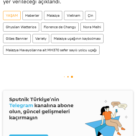
yer verileceği açıklandı.
YAŞAM
Haberler
Malezya
Vietnam
Çin
Ghyslian Watterlos
Florence de Changy
Nora Melhi
Gilles Bannier
Variety
Malezya uçağının kaybolması
Malezya Havayollarına ait MH370 sefer sayılı yolcu uçağı
Sputnik Türkiye’nin
Telegram
kanalına abone
olun, güncel gelişmeleri
kaçırmayın