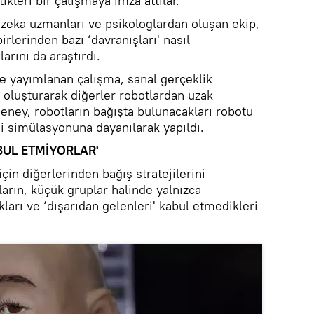
tikleri bir çalışmaya imza attılar.
y zeka uzmanları ve psikologlardan oluşan ekip,
rlerinden bazı ‘davranışları' nasıl
arını da araştırdı.
de yayımlanan çalışma, sanal gerçeklik
ı oluşturarak diğerler robotlardan uzak
eney, robotların bağışta bulunacakları robotu
emi simülasyonuna dayanılarak yapıldı.
BUL ETMİYORLAR'
çin diğerlerinden bağış stratejilerini
arın, küçük gruplar halinde yalnızca
kları ve ‘dışarıdan gelenleri' kabul etmedikleri