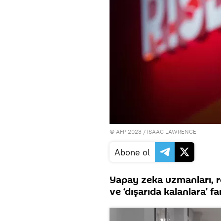
© AFP 2023 / ISAAC LAWRENCE
Abone ol
Yapay zeka uzmanları, ro
ve ‘dışarıda kalanlara’ fa