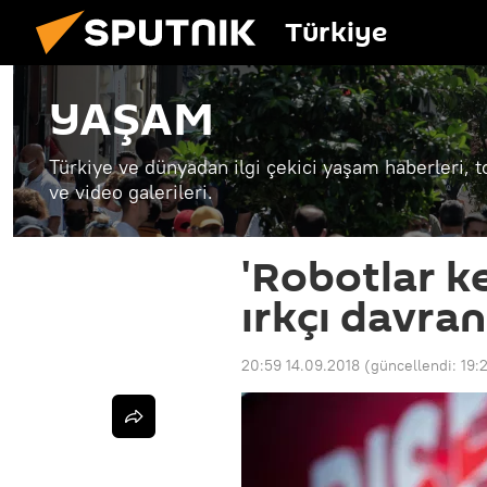
Türkiye
YAŞAM
Türkiye ve dünyadan ilgi çekici yaşam haberleri, t
ve video galerileri.
'Robotlar k
ırkçı davranı
20:59 14.09.2018
(güncellendi:
19: