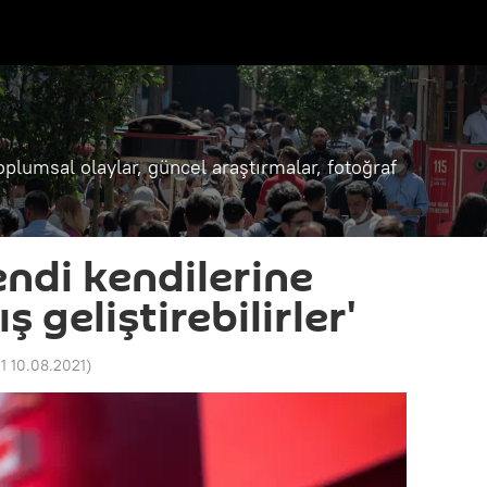
oplumsal olaylar, güncel araştırmalar, fotoğraf
endi kendilerine
ş geliştirebilirler'
21 10.08.2021
)