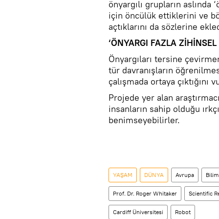
önyargılı grupların aslında ‘
için öncülük ettiklerini ve 
açtıklarını da sözlerine ekled
‘ÖNYARGI FAZLA ZİHİNSEL
Önyargıları tersine çevirme
tür davranışların öğrenilmes
çalışmada ortaya çıktığını vu
Projede yer alan araştırmacı
insanların sahip olduğu ırkçıl
benimseyebilirler.
YAŞAM
DÜNYA
Avrupa
Bilim
Prof. Dr. Roger Whitaker
Scientific 
Cardiff Üniversitesi
Robot