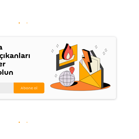
a
ıkanları
er
olun