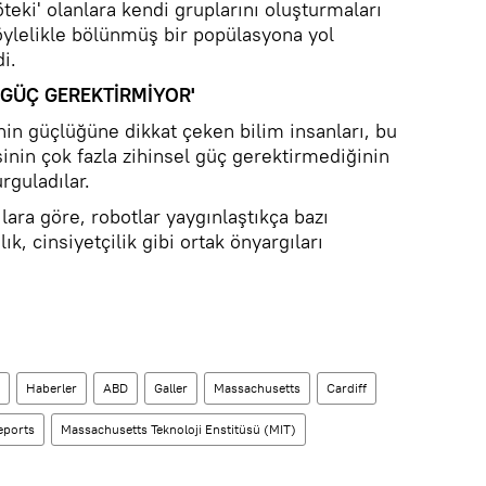
öteki' olanlara kendi gruplarını oluşturmaları
böylelikle bölünmüş bir popülasyona yol
i.
 GÜÇ GEREKTİRMİYOR'
nin güçlüğüne dikkat çeken bilim insanları, bu
inin çok fazla zihinsel güç gerektirmediğinin
rguladılar.
lara göre, robotlar yaygınlaştıkça bazı
ık, cinsiyetçilik gibi ortak önyargıları
Haberler
ABD
Galler
Massachusetts
Cardiff
Reports
Massachusetts Teknoloji Enstitüsü (MIT)