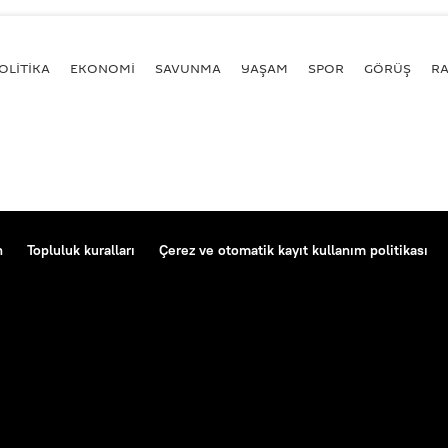
OLİTİKA
EKONOMİ
SAVUNMA
YAŞAM
SPOR
GÖRÜŞ
R
n
Topluluk kuralları
Çerez ve otomatik kayıt kullanım politikası