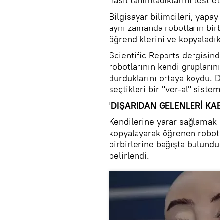
nasıl tanımladıklarını test et
Bilgisayar bilimcileri, yapa
aynı zamanda robotların birbi
öğrendiklerini ve kopyaladıkl
Scientific Reports dergisin
robotlarının kendi grupların
durduklarını ortaya koydu. D
seçtikleri bir "ver-al" sist
'DIŞARIDAN GELENLERİ KA
Kendilerine yarar sağlamak i
kopyalayarak öğrenen robotl
birbirlerine bağışta bulundu
belirlendi.