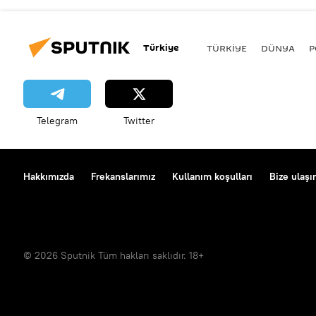
Türkiye
TÜRKIYE
DÜNYA
P
Telegram
Twitter
Hakkımızda
Frekanslarımız
Kullanım koşulları
Bize ulaşı
© 2026 Sputnik Tüm hakları saklıdır. 18+