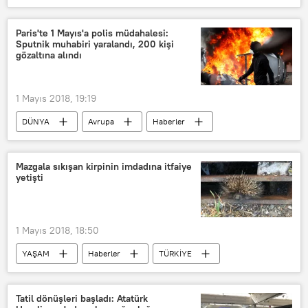
Rusya
Baltık Denizi
ABD Donanması
Su-27
Paris'te 1 Mayıs'a polis müdahalesi:
Sputnik muhabiri yaralandı, 200 kişi
Önleme
gözaltına alındı
1 Mayıs 2018, 19:19
DÜNYA
Avrupa
Haberler
Fransa
Paris
Mazgala sıkışan kirpinin imdadına itfaiye
yetişti
1 Mayıs 2018, 18:50
YAŞAM
Haberler
TÜRKİYE
Zonguldak
Kirpi
Tatil dönüşleri başladı: Atatürk