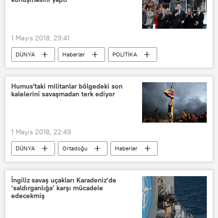
1 Mayıs 2018, 23:41
DÜNYA
Haberler
POLİTİKA
ABD
Mike Pompeo
ABD Dışişleri Bakanlığı
ABD Kongresi
Humus'taki militanlar bölgedeki son
kalelerini savaşmadan terk ediyor
1 Mayıs 2018, 22:49
DÜNYA
Ortadoğu
Haberler
Suriye
Humus
Hama
SANA
İngiliz savaş uçakları Karadeniz’de
‘saldırganlığa’ karşı mücadele
edecekmiş