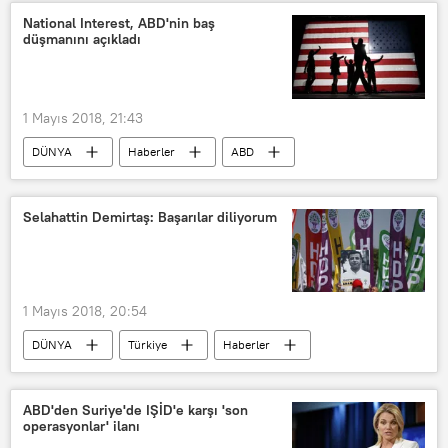
Polisario Cephesi
National Interest, ABD'nin baş
düşmanını açıkladı
1 Mayıs 2018, 21:43
DÜNYA
Haberler
ABD
The National Interest (NI)
Selahattin Demirtaş: Başarılar diliyorum
1 Mayıs 2018, 20:54
DÜNYA
Türkiye
Haberler
POLİTİKA
TÜRKİYE
Selahattin Demirtaş
ABD'den Suriye'de IŞİD'e karşı 'son
operasyonlar' ilanı
Sırrı Süreyya Önder
HDP