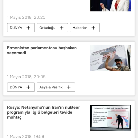
1 Mayıs 2018, 20:25
DÜNYA
Ortadoğu
Haberler
POLİTİKA
ABD
Suriye
Heather Nauert
IŞİD
Ermenistan parlamentosu başbakan
seçemedi
ABD Dışişleri Bakanlığı
1 Mayıs 2018, 20:05
DÜNYA
Asya & Pasifik
Haberler
POLİTİKA
Ermenistan
Nikola Paşinyan
Rusya: Netanyahu'nun İran'ın nükleer
programıyla ilgili belgeleri teyide
Ermenistan Cumhuriyetçi Partisi
muhtaç
1 Mayıs 2018, 19:59