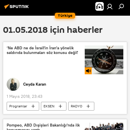
Türkiye
01.05.2018 için haberler
‘Ne ABD ne de İsrail'in İran'a yönelik
saldırıda bulunmaları söz konusu değil'
Ceyda Karan
1 Mayıs 2018, 23:43
Programlar
EKSEN
RADYO
İran
ABD
İsrail
Hüseyin Bağcı
Pompeo, ABD Dışişleri Bakanlığı'nda ilk
konuşmasını yaptı