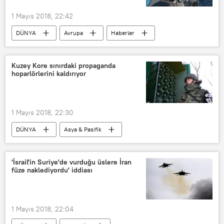
1 Mayıs 2018, 22:42
DÜNYA
Avrupa
Haberler
İngiltere
Romanya
Ruben Carlos Garcia Servert
Kuzey Kore sınırdaki propaganda
hoparlörlerini kaldırıyor
Mihail Kogălniceanu Hava Üssü
NATO
1 Mayıs 2018, 22:30
DÜNYA
Asya & Pasifik
Haberler
POLİTİKA
Kuzey Kore
Güney Kore
'İsrail'in Suriye'de vurduğu üslere İran
füze naklediyordu' iddiası
Kim Jong-un
Moon Jae-in
Propaganda
Kuzey Kore - Güney Kore ilişkileri
1 Mayıs 2018, 22:04