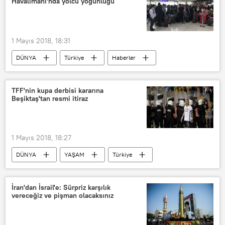
Havalimanı'nda yolcu yoğunluğu
1 Mayıs 2018, 18:31
DÜNYA
Türkiye
Haberler
TÜRKİYE
İstanbul
Atatürk Havalimanı
TFF'nin kupa derbisi kararına
Beşiktaş'tan resmi itiraz
1 Mayıs 2018, 18:27
DÜNYA
YAŞAM
Türkiye
SPOR
Haberler
TÜRKİYE
Şafak Mahmutyazıcıoğlu
Beşiktaş
İran'dan İsrail'e: Sürpriz karşılık
vereceğiz ve pişman olacaksınız
Fenerbahçe
Türkiye Futbol Federasyonu (TFF)