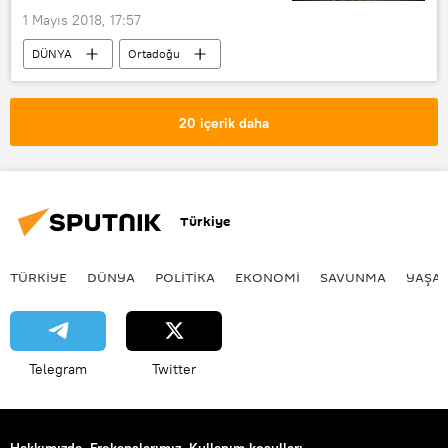
Tahkim Kurulu
1 Mayıs 2018, 17:57
DÜNYA
Ortadoğu
SAVUNMA
Haberler
POLİTİKA
İsrail
İran
20 içerik daha
Benyamin Netanyahu
Emir Hatemi
Abbas Irakçi
IRNA
Türkiye
TÜRKIYE
DÜNYA
POLİTİKA
EKONOMİ
SAVUNMA
YAŞA
Telegram
Twitter
Hakkımızda
Frekanslarımız
Kullanım koşulları