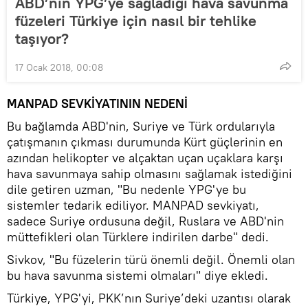
ABD’nin YPG’ye sağladığı hava savunma
füzeleri Türkiye için nasıl bir tehlike
taşıyor?
17 Ocak 2018, 00:08
MANPAD SEVKİYATININ NEDENİ
Bu bağlamda ABD'nin, Suriye ve Türk ordularıyla
çatışmanın çıkması durumunda Kürt güçlerinin en
azından helikopter ve alçaktan uçan uçaklara karşı
hava savunmaya sahip olmasını sağlamak istediğini
dile getiren uzman, "Bu nedenle YPG'ye bu
sistemler tedarik ediliyor. MANPAD sevkiyatı,
sadece Suriye ordusuna değil, Ruslara ve ABD'nin
müttefikleri olan Türklere indirilen darbe" dedi.
Sivkov, "Bu füzelerin türü önemli değil. Önemli olan
bu hava savunma sistemi olmaları" diye ekledi.
Türkiye, YPG'yi, PKK’nın Suriye’deki uzantısı olarak