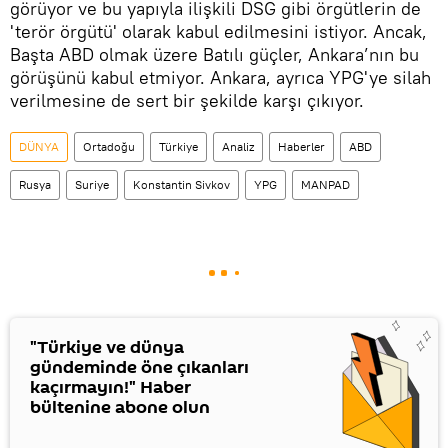
görüyor ve bu yapıyla ilişkili DSG gibi örgütlerin de
'terör örgütü' olarak kabul edilmesini istiyor. Ancak,
Başta ABD olmak üzere Batılı güçler, Ankara’nın bu
görüşünü kabul etmiyor. Ankara, ayrıca YPG'ye silah
verilmesine de sert bir şekilde karşı çıkıyor.
DÜNYA
Ortadoğu
Türkiye
Analiz
Haberler
ABD
Rusya
Suriye
Konstantin Sivkov
YPG
MANPAD
"Türkiye ve dünya
gündeminde öne çıkanları
kaçırmayın!" Haber
bültenine abone olun