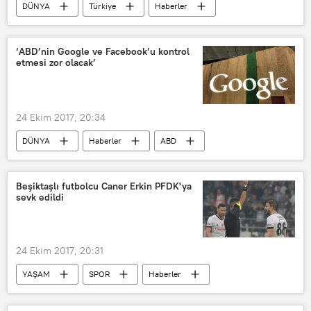
DÜNYA
Türkiye
Haberler
ABD
TÜRKİYE
Adalet Bakanlığı
‘ABD’nin Google ve Facebook’u kontrol
etmesi zor olacak’
24 Ekim 2017, 20:34
DÜNYA
Haberler
ABD
Jack Rice
Google
Facebook
Beşiktaşlı futbolcu Caner Erkin PFDK'ya
sevk edildi
24 Ekim 2017, 20:31
YAŞAM
SPOR
Haberler
TÜRKİYE
Caner Erkin