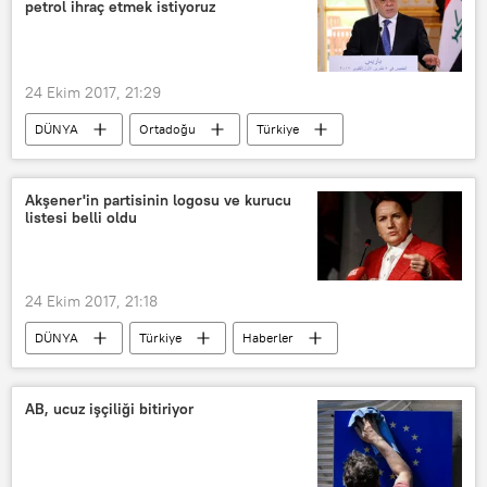
petrol ihraç etmek istiyoruz
Harvard Üniversitesi
Belfer
24 Ekim 2017, 21:29
DÜNYA
Ortadoğu
Türkiye
Haberler
POLİTİKA
TÜRKİYE
Irak
Akşener'in partisinin logosu ve kurucu
listesi belli oldu
Irak Kürt Bölgesel Yönetimi (IKBY)
Haydar el İbadi
24 Ekim 2017, 21:18
DÜNYA
Türkiye
Haberler
TÜRKİYE
Meral Akşener
Ali Türkşen
AB, ucuz işçiliği bitiriyor