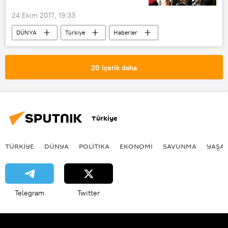
24 Ekim 2017, 19:33
DÜNYA
Türkiye
Haberler
ABD
TÜRKİYE
Adalet Bakanlığı
20 içerik daha
Türkiye
TÜRKIYE
DÜNYA
POLİTİKA
EKONOMİ
SAVUNMA
YAŞA
Telegram
Twitter