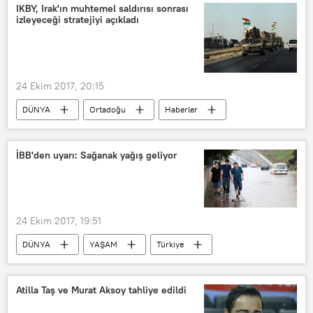
Beşiktaş
IKBY, Irak'ın muhtemel saldırısı sonrası
izleyeceği stratejiyi açıkladı
Profesyonel Futbol Disiplin Kurulu (PFDK)
24 Ekim 2017, 20:15
DÜNYA
Ortadoğu
Haberler
POLİTİKA
Irak
Irak Kürt Bölgesel Yönetimi (IKBY)
İBB'den uyarı: Sağanak yağış geliyor
Hemin Havrami
Peşmerge
Haşdi Şabi
Irak ordusu
24 Ekim 2017, 19:51
DÜNYA
YAŞAM
Türkiye
Haberler
Çevre
TÜRKİYE
İstanbul
Atilla Taş ve Murat Aksoy tahliye edildi
İstanbul Büyükşehir Belediyesi (İBB)