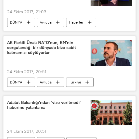
24 Ekim 2017, 21:03
DÜNYA
Avrupa
Haberler
Avrupa Konseyi
AK Partili Ünal: NATO'nun, BM'nin
sorgulandığı bir dünyada bize sabit
kalmamızı söylüyorlar
24 Ekim 2017, 20:51
DÜNYA
Avrupa
Türkiye
Haberler
POLİTİKA
TÜRKİYE
Mahir Ünal
Adalet Bakanlığı'ndan 'vize verilmedi'
haberine yalanlama
Birleşmiş Milletler (BM)
NATO
Avrupa Birliği
Türkiye-AB İlişkileri
24 Ekim 2017, 20:51