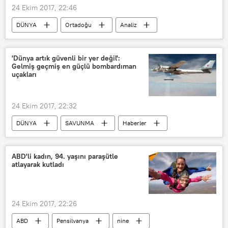
24 Ekim 2017, 22:46
DÜNYA
Ortadoğu
Analiz
Haberler
POLİTİKA
ABD
İsrail
Lübnan
İran
'Dünya artık güvenli bir yer değil':
Gelmiş geçmiş en güçlü bombardıman
Hüseyin Şeyhülislam
Rusya
uçakları
24 Ekim 2017, 22:32
DÜNYA
SAVUNMA
Haberler
Rusya
ABD
Bombardıman uçakları
Bombardıman
ABD'li kadın, 94. yaşını paraşütle
atlayarak kutladı
24 Ekim 2017, 22:26
ABD
Pensilvanya
nine