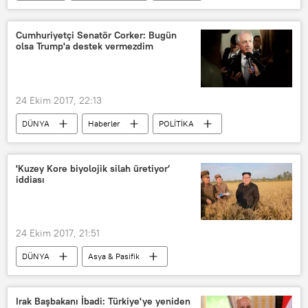
VİDEO
Cumhuriyetçi Senatör Corker: Bugün
olsa Trump'a destek vermezdim
24 Ekim 2017, 22:13
DÜNYA
Haberler
POLİTİKA
ABD
Bob Corker
Donald Trump
'Kuzey Kore biyolojik silah üretiyor’
iddiası
24 Ekim 2017, 21:51
DÜNYA
Asya & Pasifik
Haberler
Kuzey Kore krizi
Kuzey Kore
Güney Kore
Irak Başbakanı İbadi: Türkiye'ye yeniden