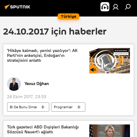
Türkiye
24.10.2017 için haberler
'Hikâye kalmadı, yenisi yazılıyor': AK
Parti'nin anketçisi, Erdoğan'ın
stratejisini anlattı
Yavuz Oğhan
24 Ekim 2017, 23:53
Bi De Bunu Dinle
Programlar
RADYO
Faruk Acar
Recep Tayyip Erdoğan
Melih Gökçek
Türk gazeteci ABD Dışişleri Bakanlığı
Sözcüsü Nauert'ı ağlattı
Kadir Topbaş
Kemal Kılıçdaroğlu