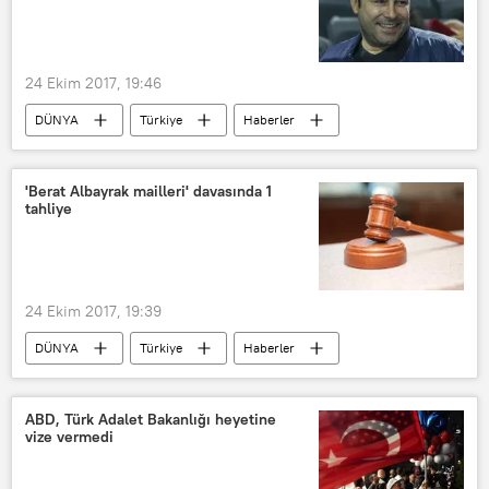
Sağanak yağış
24 Ekim 2017, 19:46
DÜNYA
Türkiye
Haberler
'Berat Albayrak mailleri' davasında 1
tahliye
24 Ekim 2017, 19:39
DÜNYA
Türkiye
Haberler
TÜRKİYE
Ömer Çelik
Berat Albayrak
Tunca Öğreten
ABD, Türk Adalet Bakanlığı heyetine
vize vermedi
Mahir Kanaat
RedHack