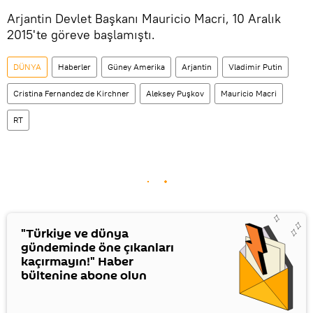
​Arjantin Devlet Başkanı Mauricio Macri, 10 Aralık
2015'te göreve başlamıştı.
DÜNYA
Haberler
Güney Amerika
Arjantin
Vladimir Putin
Cristina Fernandez de Kirchner
Aleksey Puşkov
Mauricio Macri
RT
"Türkiye ve dünya
gündeminde öne çıkanları
kaçırmayın!" Haber
bültenine abone olun