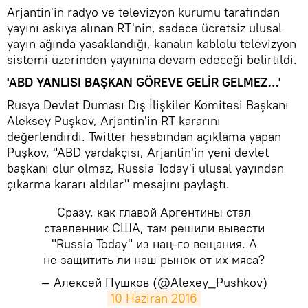
Arjantin'in radyo ve televizyon kurumu tarafından
yayını askıya alınan RT'nin, sadece ücretsiz ulusal
yayın ağında yasaklandığı, kanalın kablolu televizyon
sistemi üzerinden yayınına devam edeceği belirtildi.
'ABD YANLISI BAŞKAN GÖREVE GELİR GELMEZ…'
Rusya Devlet Duması Dış İlişkiler Komitesi Başkanı
Aleksey Puşkov, Arjantin'in RT kararını
değerlendirdi. Twitter hesabından açıklama yapan
Puşkov, "ABD yardakçısı, Arjantin'in yeni devlet
başkanı olur olmaz, Russia Today'i ulusal yayından
çıkarma kararı aldılar" mesajını paylaştı.
Сразу, как главой Аргентины стал
ставленник США, там решили вывести
"Russia Today" из нац-го вещания. А
не защитить ли наш рынок от их мяса?
— Алексей Пушков (@Alexey_Pushkov)
10 Haziran 2016