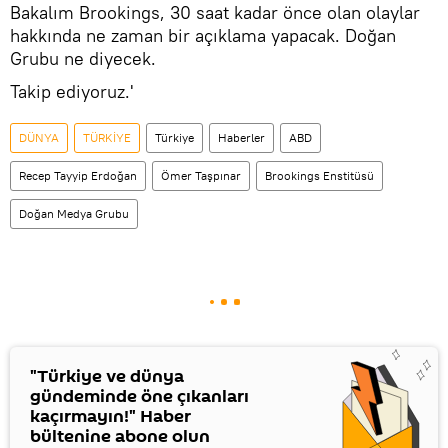
Bakalım Brookings, 30 saat kadar önce olan olaylar
hakkında ne zaman bir açıklama yapacak. Doğan
Grubu ne diyecek.
Takip ediyoruz.'
DÜNYA
TÜRKİYE
Türkiye
Haberler
ABD
Recep Tayyip Erdoğan
Ömer Taşpınar
Brookings Enstitüsü
Doğan Medya Grubu
"Türkiye ve dünya
gündeminde öne çıkanları
kaçırmayın!" Haber
bültenine abone olun