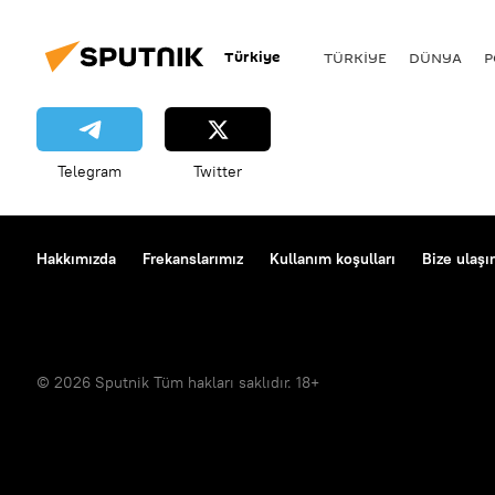
Türkiye
TÜRKIYE
DÜNYA
P
Telegram
Twitter
Hakkımızda
Frekanslarımız
Kullanım koşulları
Bize ulaşı
© 2026 Sputnik Tüm hakları saklıdır. 18+