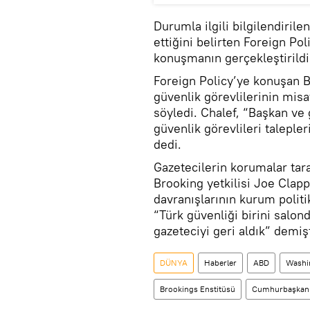
Durumla ilgili bilgilendiril
ettiğini belirten Foreign Po
konuşmanın gerçekleştirildiğ
Foreign Policy’ye konuşan B
güvenlik görevlilerinin misaf
söyledi. Chalef, “Başkan ve
güvenlik görevlileri talepler
dedi.
Gazetecilerin korumalar tara
Brooking yetkilisi Joe Clap
davranışlarının kurum politi
“Türk güvenliği birini salon
gazeteciyi geri aldık” demişt
DÜNYA
Haberler
ABD
Washi
Brookings Enstitüsü
Cumhurbaşkanlı