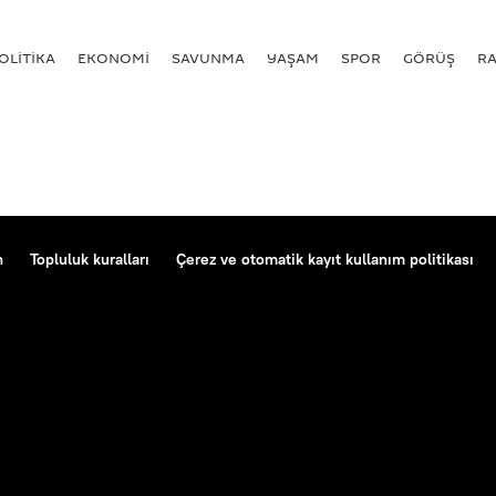
OLİTİKA
EKONOMİ
SAVUNMA
YAŞAM
SPOR
GÖRÜŞ
R
n
Topluluk kuralları
Çerez ve otomatik kayıt kullanım politikası