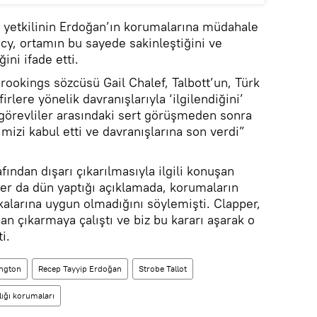
en yetkilinin Erdoğan’ın korumalarına müdahale
licy, ortamın bu sayede sakinleştiğini ve
ini ifade etti.
rookings sözcüsü Gail Chalef, Talbott’un, Türk
irlere yönelik davranışlarıyla ‘ilgilendiğini’
 görevliler arasındaki sert görüşmeden sonra
imizi kabul etti ve davranışlarına son verdi”
fından dışarı çıkarılmasıyla ilgili konuşan
per da dün yaptığı açıklamada, korumaların
kalarına uygun olmadığını söylemişti. Clapper,
dan çıkarmaya çalıştı ve biz bu kararı aşarak o
i.
ngton
Recep Tayyip Erdoğan
Strobe Tallot
ğı korumaları