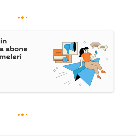
in
a abone
şmeleri