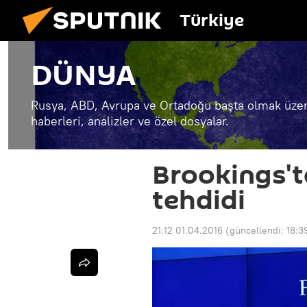
Türkiye
DÜNYA
Rusya, ABD, Avrupa ve Ortadoğu başta olmak üzer
haberleri, analizler ve özel dosyalar.
Brookings't
tehdidi
21:12 01.04.2016
(güncellendi:
18:3