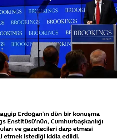
ayyip Erdoğan’ın dün bir konuşma
ngs Enstitüsü’nün, Cumhurbaşkanlığı
ları ve gazetecileri darp etmesi
l etmek istediği iddia edildi.