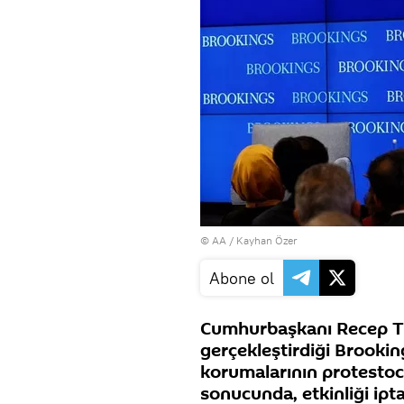
© AA / Kayhan Özer
Abone ol
Cumhurbaşkanı Recep T
gerçekleştirdiği Brooki
korumalarının protestocu
sonucunda, etkinliği ipta