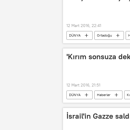
12 Mart 2016, 22:41
DÜNYA
Ortadoğu
H
El Nusra
'Kırım sonsuza dek
12 Mart 2016, 21:51
DÜNYA
Haberler
K
Lenur İslamov
İsrail'in Gazze sal