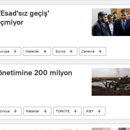
Esad'sız geçiş'
eçmiyor
Avrupa
Haberler
Suriye
Cenevre
ş
İslam Ordusu
Yüksek Müzakere Komitesi
yönetimine 200 milyon
ürkiye
Haberler
TÜRKİYE
IKBY