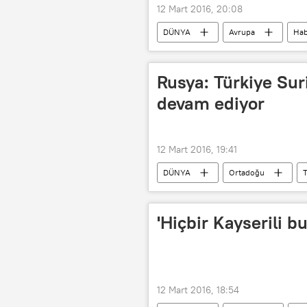
12 Mart 2016, 20:08
DÜNYA
Avrupa
Hab
FSB
Rusya: Türkiye Sur
devam ediyor
12 Mart 2016, 19:41
DÜNYA
Ortadoğu
T
Suriye
YPG
Özgür 
'Hiçbir Kayserili 
12 Mart 2016, 18:54