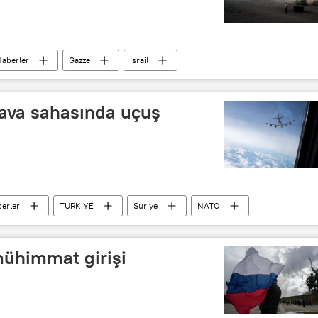
aberler
Gazze
İsrail
ava sahasında uçuş
erler
TÜRKİYE
Suriye
NATO
mühimmat girişi