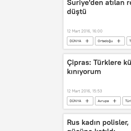
Suriye'den atılan r
düştü
12 Mart 2016, 16:00
DÜNYA
Ortadoğu
T
Çipras: Türklere kü
kınıyorum
12 Mart 2016, 15:53
DÜNYA
Avrupa
Tür
Aleksis Çipras
Elefterios Sin
Rus kadın polisler,