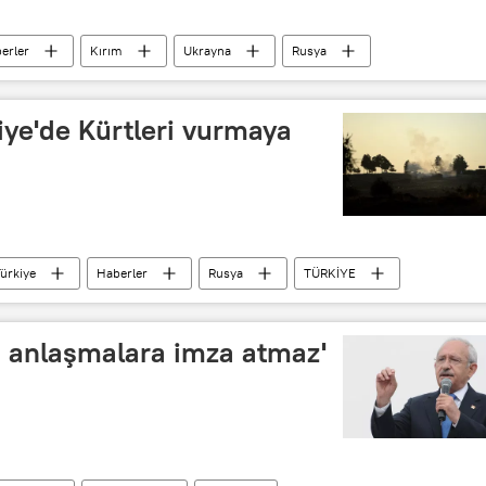
erler
Kırım
Ukrayna
Rusya
iye'de Kürtleri vurmaya
ürkiye
Haberler
Rusya
TÜRKİYE
Suriye Ordusu (ÖSO)
bu anlaşmalara imza atmaz'