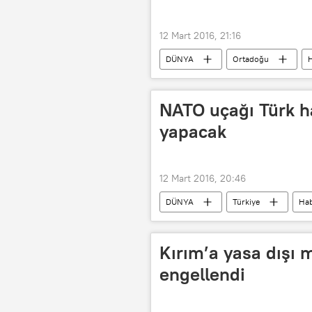
12 Mart 2016, 21:16
DÜNYA
Ortadoğu
H
NATO uçağı Türk h
yapacak
12 Mart 2016, 20:46
DÜNYA
Türkiye
Hab
Genelkurmay Başkanlığı
Kırım’a yasa dışı 
engellendi