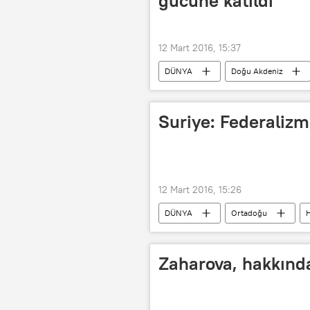
gücüne katıldı
12 Mart 2016, 15:37
DÜNYA
Doğu Akdeniz
Suriye: Federalizm
12 Mart 2016, 15:26
DÜNYA
Ortadoğu
H
Velid Muallim
Yüksek Müzake
Zaharova, hakkında