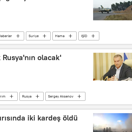
aberler
Suriye
Hama
IŞİD
 Rusya'nın olacak'
ırım
Rusya
Sergey Aksenov
dırısında iki kardeş öldü