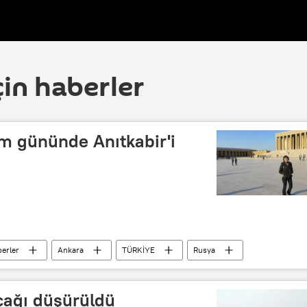
çin haberler
m gününde Anıtkabir'i
erler
Ankara
TÜRKİYE
Rusya
emal Atatürk
RİA Novosti
çağı düşürüldü