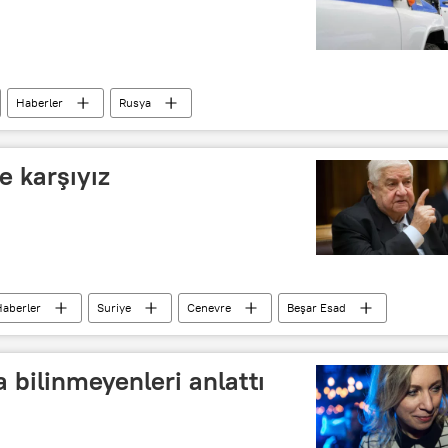
Haberler
Rusya
e karşıyız
aberler
Suriye
Cenevre
Beşar Esad
re Komitesi
 bilinmeyenleri anlattı