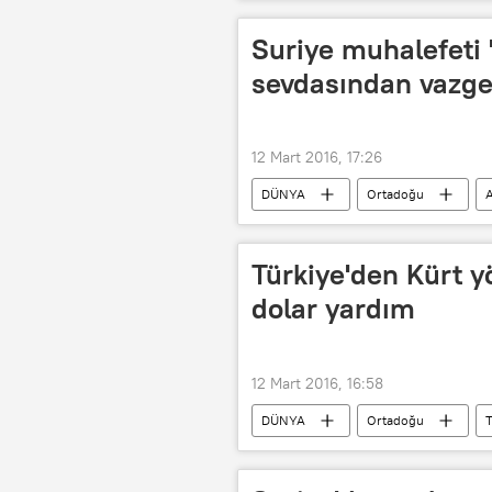
François Hollande
AB
Suriye muhalefeti '
sevdasından vazg
12 Mart 2016, 17:26
DÜNYA
Ortadoğu
Kadri Cemil
Muhammed Allu
Türkiye'den Kürt 
dolar yardım
12 Mart 2016, 16:58
DÜNYA
Ortadoğu
T