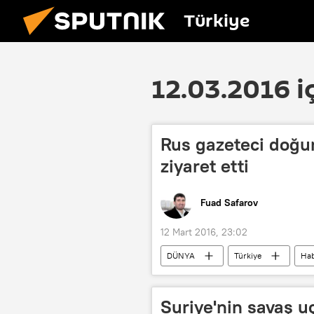
Türkiye
12.03.2016 i
Rus gazeteci doğu
ziyaret etti
Fuad Safarov
12 Mart 2016, 23:02
DÜNYA
Türkiye
Hab
Alyona Palajçenko
Mustafa K
Suriye'nin savaş u