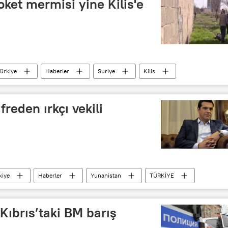
oket mermisi yine Kilis'e
ürkiye
Haberler
Suriye
Kilis
freden ırkçı vekili
kiye
Haberler
Yunanistan
TÜRKİYE
adinos
AP
 Kıbrıs’taki BM barış