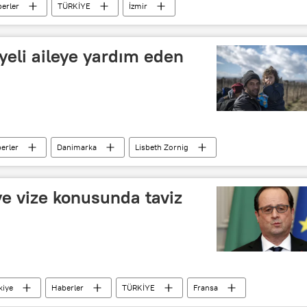
erler
TÜRKİYE
İzmir
AB
Avrupa
yeli aileye yardım eden
erler
Danimarka
Lisbeth Zornig
ye vize konusunda taviz
kiye
Haberler
TÜRKİYE
Fransa