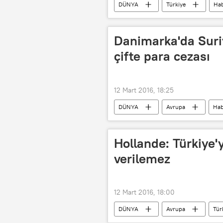
DÜNYA
Türkiye
Hab
Kemal Kılıçdaroğlu
CHP
Danimarka'da Suri
çifte para cezası
12 Mart 2016, 18:25
DÜNYA
Avrupa
Hab
Hollande: Türkiye'
verilemez
12 Mart 2016, 18:00
DÜNYA
Avrupa
Tür