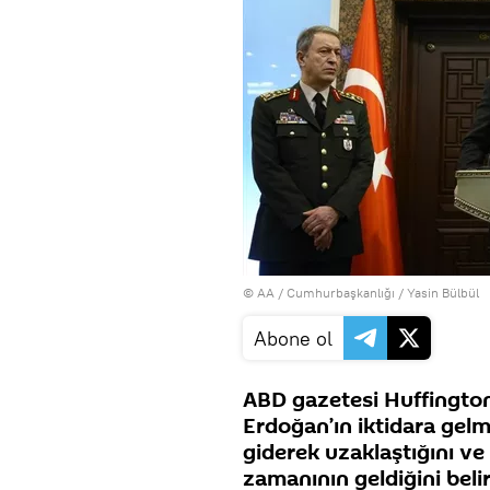
© AA / Cumhurbaşkanlığı / Yasin Bülbül
Abone ol
ABD gazetesi Huffingto
Erdoğan’ın iktidara gel
giderek uzaklaştığını ve 
zamanının geldiğini belir