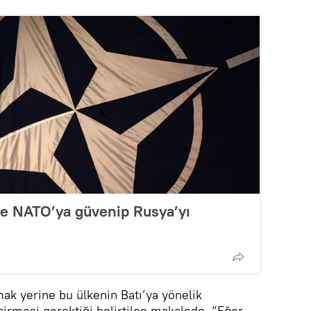
iye NATO’ya güvenip Rusya’yı
k yerine bu ülkenin Batı’ya yönelik
çirmesi gerektiği belirtilen makalede, “Eğer