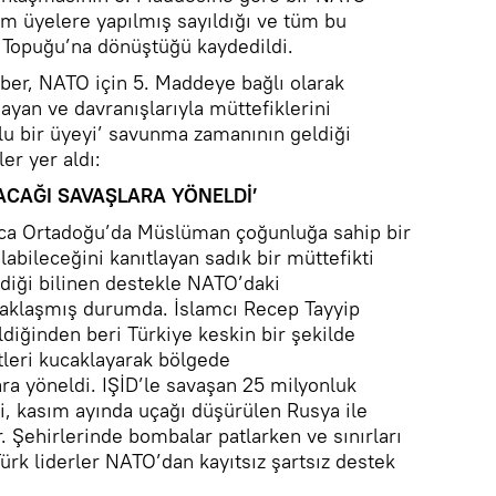
üm üyelere yapılmış sayıldığı ve tüm bu
n Topuğu’na dönüştüğü kaydedildi.
aber, NATO için 5. Maddeye bağlı olarak
mayan ve davranışlarıyla müttefiklerini
lu bir üyeyi’ savunma zamanının geldiği
er yer aldı:
CAĞI SAVAŞLARA YÖNELDİ’
nca Ortadoğu’da Müslüman çoğunluğa sahip bir
labileceğini kanıtlayan sadık bir müttefikti
rdiği bilinen destekle NATO’daki
zaklaşmış durumda. İslamcı Recep Tayyip
diğinden beri Türkiye keskin bir şekilde
stleri kucaklayarak bölgede
a yöneldi. IŞİD’le savaşan 25 milyonluk
di, kasım ayında uçağı düşürülen Rusya ile
. Şehirlerinde bombalar patlarken ve sınırları
ürk liderler NATO’dan kayıtsız şartsız destek