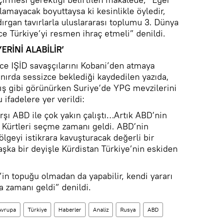
ılamayacak boyuttaysa ki kesinlikle öyledir,
ırgan tavırlarla uluslararası toplumu 3. Dünya
 Türkiye’yi resmen ihraç etmeli” denildi.
ERİNİ ALABİLİR’
önce IŞİD savaşçılarını Kobani’den atmaya
sınırda sessizce beklediği kaydedilen yazıda,
mış gibi görünürken Suriye’de YPG mevzilerini
ifadelere yer verildi:
rşı ABD ile çok yakın çalıştı…Artık ABD’nin
e Kürtleri seçme zamanı geldi. ABD’nin
ölgeyi istikrara kavuşturacak değerli bir
Başka bir deyişle Kürdistan Türkiye’nin eskiden
in topuğu olmadan da yapabilir, kendi yararı
ma zamanı geldi” denildi.
Avrupa
Türkiye
Haberler
Analiz
Rusya
ABD