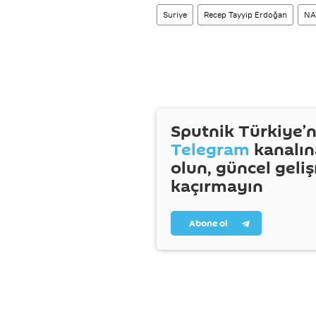
Suriye
Recep Tayyip Erdoğan
NA
Sputnik Türkiye’n
Telegram
kanalın
olun, güncel geli
kaçırmayın
Abone ol