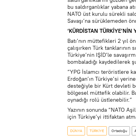
bu saldırganlıklar yabana at
NATO üst kurulu sürekli sald
Savaşı’na sürüklemeden önce
‘KÜRDİSTAN TÜRKİYE’NİN Y
Batı’nın müttefikleri 2 yıl 
çalışırken Türk tanklarının 
Türkiye’nin IŞİD’le savaşır
bombaladığı kaydedilerek şu 
“YPG İslamcı teröristlere ka
Erdoğan’ın Türkiye’si yerin
desteğiyle bir Kürt devleti b
bölgesel müttefik olabilir. 
oynadığı rolü üstlenebilir.”
Yazının sonunda “NATO Aşil’
için Türkiye’yi ittifaktan at
DÜNYA
TÜRKİYE
Ortadoğu