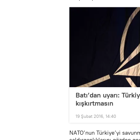
Batı’dan uyarı: Türk
kışkırtmasın
19 Şubat 2016, 14:40
NATO’nun Türkiye’yi savunma
saldırganlıklarını gözden ge