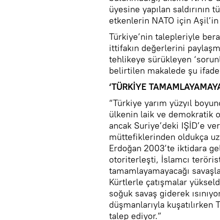
üyesine yapılan saldırının t
etkenlerin NATO için Aşil’i
Türkiye’nin talepleriyle ber
ittifakın değerlerini paylaş
tehlikeye sürükleyen ‘sorun
belirtilen makalede şu ifadel
‘TÜRKİYE TAMAMLAYAMAYA
“Türkiye yarım yüzyıl boyu
ülkenin laik ve demokratik o
ancak Suriye’deki IŞİD’e ve
müttefiklerinden oldukça u
Erdoğan 2003’te iktidara gel
otoriterleşti, İslamcı teröri
tamamlayamayacağı savaşlar
Kürtlerle çatışmalar yüksel
soğuk savaş giderek ısınıyor
düşmanlarıyla kuşatılırken T
talep ediyor.”