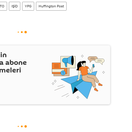
TO
IŞİD
YPG
Huffington Post
in
a abone
şmeleri