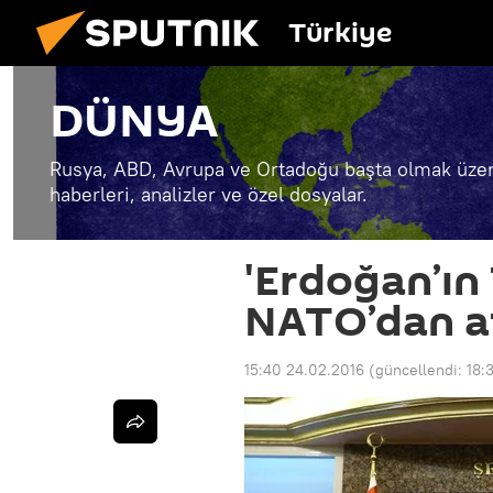
Türkiye
DÜNYA
Rusya, ABD, Avrupa ve Ortadoğu başta olmak üzer
haberleri, analizler ve özel dosyalar.
'Erdoğan’ın 
NATO’dan a
15:40 24.02.2016
(güncellendi:
18: