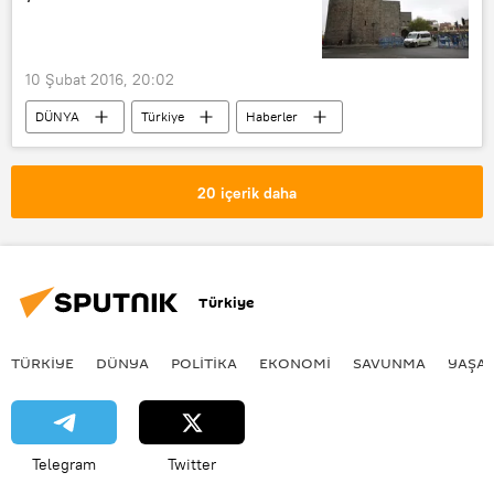
Papa Francis
Haydar el-İbadi
IŞİD
10 Şubat 2016, 20:02
DÜNYA
Türkiye
Haberler
Diyarbakır
Sur
Genelkurmay Başkanlığı
20 içerik daha
Türkiye
TÜRKIYE
DÜNYA
POLİTİKA
EKONOMİ
SAVUNMA
YAŞA
Telegram
Twitter