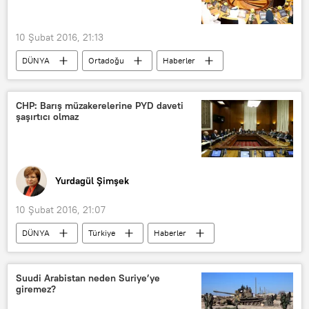
10 Şubat 2016, 21:13
DÜNYA
Ortadoğu
Haberler
Birleşik Arap Emirlikleri
Muhammed bin Raşid Al Maktum
CHP: Barış müzakerelerine PYD daveti
şaşırtıcı olmaz
Kabine değişlikliği
Yurdagül Şimşek
10 Şubat 2016, 21:07
DÜNYA
Türkiye
Haberler
TÜRKİYE
ABD
Rusya
John Kirby
Recep Tayyip Erdoğan
Suudi Arabistan neden Suriye’ye
giremez?
Erdoğan Toprak
CHP
PYD