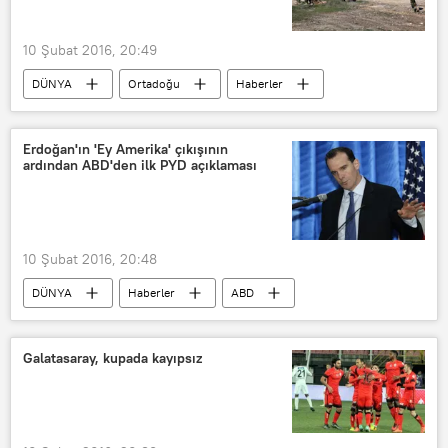
NATO
IŞİD
10 Şubat 2016, 20:49
DÜNYA
Ortadoğu
Haberler
Suriye
Suudi Arabistan
ABD
Rusya
Müseyib Naimi
Erdoğan'ın 'Ey Amerika' çıkışının
ardından ABD'den ilk PYD açıklaması
Suriye'ye askeri müdahale
10 Şubat 2016, 20:48
DÜNYA
Haberler
ABD
Suriye
Libya
Barack Obama
Recep Tayyip Erdoğan
Brett McGurk
Galatasaray, kupada kayıpsız
IŞİD
PKK
PYD