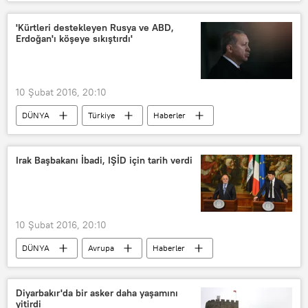
Irak
Kerkük
'Kürtleri destekleyen Rusya ve ABD,
Erdoğan'ı köşeye sıkıştırdı'
10 Şubat 2016, 20:10
DÜNYA
Türkiye
Haberler
Suriye
TÜRKİYE
ABD
Rusya
Recep Tayyip Erdoğan
Irak Başbakanı İbadi, IŞİD için tarih verdi
PYD
YPG
10 Şubat 2016, 20:10
DÜNYA
Avrupa
Haberler
İtalya
Vatikan
Musul
Roma
Matteo Renzi
Diyarbakır'da bir asker daha yaşamını
yitirdi