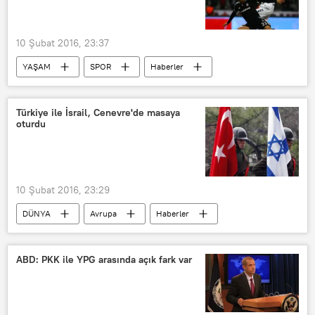
Mevlüt Çavuşoğlu
Recep Tayyip Erdoğan
Riyad Hicab
10 Şubat 2016, 23:37
IŞİD
YAŞAM
SPOR
Haberler
Beşiktaş
Torku Konyaspor
Futbol
Türkiye ile İsrail, Cenevre'de masaya
oturdu
10 Şubat 2016, 23:29
DÜNYA
Avrupa
Haberler
TÜRKİYE
İsrail
Feridun Sinirlioğlu
ABD: PKK ile YPG arasında açık fark var