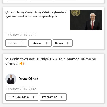
Rusya
ABD
TÜRKİYE
Suriye
Recep Tayyip Erdoğan
Çurkin: Rusya'nın, Suriye'deki eylemleri
için mazeret sunmasına gerek yok
Beşar Esad
IŞİD
PKK
El Nusra
10 Şubat 2016, 22:08
DÜNYA
Haberler
Rusya
ABD
Suriye
Irak
Münih
Vitaliy Çurkin
NATO
'ABD'nin tavrı net, Türkiye PYD ile diplomasi sürecine
girmeli'
BMGK
Uluslararası Suriye Destek Grubu
Yavuz Oğhan
10 Şubat 2016, 21:45
Bi De Bunu Dinle
Programlar
GÖRÜŞ
Haberler
RADYO