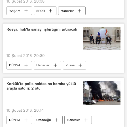
10 Şubat 2016, 20:38
YAŞAM
SPOR
Haberler
Galatasaray
Futbol
Rusya, Irak'la sanayi işbirliğini artıracak
10 Şubat 2016, 20:30
DÜNYA
Haberler
Rusya
Irak
Dmitriy Rogozin
Kerkük'te polis noktasına bomba yüklü
araçla saldırı: 2 ölü
10 Şubat 2016, 20:14
DÜNYA
Ortadoğu
Haberler