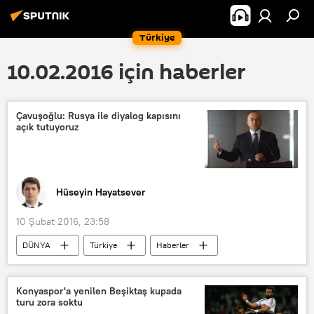
Türkiye
10.02.2016 için haberler
Çavuşoğlu: Rusya ile diyalog kapısını
açık tutuyoruz
Hüseyin Hayatsever
10 Şubat 2016, 23:58
DÜNYA
Türkiye
Haberler
24 Kasım'dan sonra Rusya - Türkiye ilişkileri
TÜRKİYE
Rusya
Suriye
Konyaspor'a yenilen Beşiktaş kupada
turu zora soktu
Cenevre
ABD