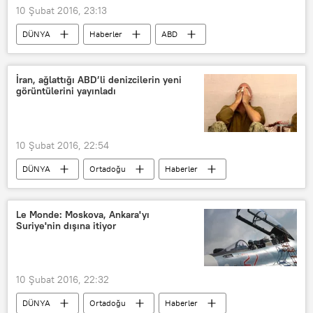
10 Şubat 2016, 23:13
DÜNYA
Haberler
ABD
TÜRKİYE
Recep Tayyip Erdoğan
Mark Toner
IŞİD
PKK
İran, ağlattığı ABD’li denizcilerin yeni
görüntülerini yayınladı
PYD
YPG
10 Şubat 2016, 22:54
DÜNYA
Ortadoğu
Haberler
İran
ABD
John Kerry
İran Devrim Muhafızları
Le Monde: Moskova, Ankara'yı
Suriye'nin dışına itiyor
10 Şubat 2016, 22:32
DÜNYA
Ortadoğu
Haberler