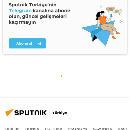
Sputnik Türkiye’nin
Telegram
kanalına abone
olun, güncel gelişmeleri
kaçırmayın
Abone ol
Türkiye
TÜRKIYE
DÜNYA
POLİTİKA
EKONOMİ
SAVUNMA
YAŞA