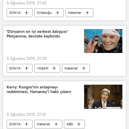
5 Ağustos 2015, 21:42
DÜNYA
Ortadoğu
Haberler
Rusya
Suriye
'Dünyanın en iyi serbest dalışçısı'
Molçanova, denizde kayboldu
5 Ağustos 2015, 21:25
DÜNYA
YAŞAM
Haberler
Rusya
Kerry: Kongre'nin anlaşmayı
reddetmesi, Hamaney'i haklı çıkarır
5 Ağustos 2015, 21:10
DÜNYA
Haberler
ABD