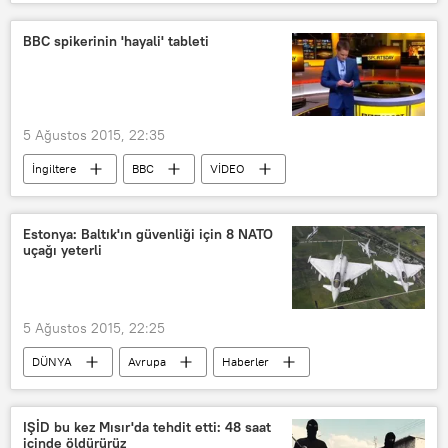
POLİTİKA
Seçim sonrası Türkiye
Ahmet Davutoğlu
Kemal Kılıçdaroğlu
BBC spikerinin 'hayali' tableti
CHP
AK Parti
5 Ağustos 2015, 22:35
İngiltere
BBC
VİDEO
Estonya: Baltık'ın güvenliği için 8 NATO
uçağı yeterli
5 Ağustos 2015, 22:25
DÜNYA
Avrupa
Haberler
Baltık ülkeleri
Estonya
Carmen Romero
NATO
IŞİD bu kez Mısır'da tehdit etti: 48 saat
içinde öldürürüz