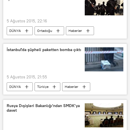
5 Ağustos 2015, 22:16
DÜNYA
Ortadoğu
Haberler
Irak ve Suriye'de IŞİD'le mücadele
Mısır
IŞİD
İstanbul'da şüpheli paketten bomba çıktı
5 Ağustos 2015, 21:55
DÜNYA
Türkiye
Haberler
İstanbul
Okmeydanı
Bomba
Rusya Dışişleri Bakanlığı'ndan SMDK'ya
davet