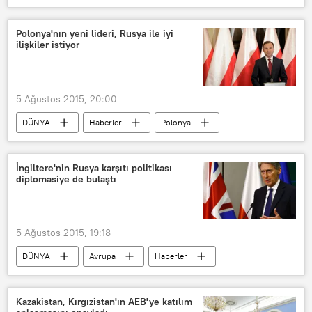
İran
John Kerry
ABD-İran İlişkileri
Polonya'nın yeni lideri, Rusya ile iyi
ilişkiler istiyor
5 Ağustos 2015, 20:00
DÜNYA
Haberler
Polonya
Rusya
Andrzej Duda
İngiltere'nin Rusya karşıtı politikası
diplomasiye de bulaştı
5 Ağustos 2015, 19:18
DÜNYA
Avrupa
Haberler
İngiltere
Rusya
Kazakistan, Kırgızistan'ın AEB'ye katılım