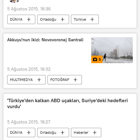
5 Ağustos 2015, 18:36
DÜNYA
Ortadoğu
Türkiye
GÖRÜŞ
Haberler
Rusya
TÜRKİYE
IŞİD
Akkuyu'nun ikizi: Novovoronej Santrali
Rusya-Türkiye ilişkileri
5
5 Ağustos 2015, 18:32
MULTİMEDYA
FOTOĞRAF
'Türkiye'den kalkan ABD uçakları, Suriye'deki hedefleri
vurdu'
5 Ağustos 2015, 18:27
DÜNYA
Ortadoğu
Haberler