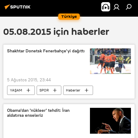
Türkiye
05.08.2015 için haberler
Shakhtar Donetsk Fenerbahçe'yi dağıttı
5 Ağustos 2015, 23:44
YAŞAM
SPOR
Haberler
Shakhtar Donetsk
Obama'dan 'nükleer' tehdit: İran
aldatırsa enseleriz