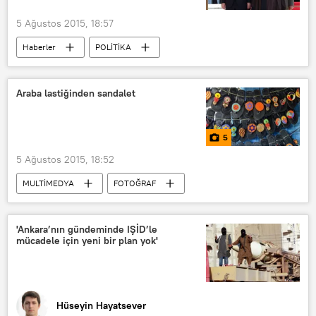
5 Ağustos 2015, 18:57
Haberler
POLİTİKA
Hasan Ruhani
Recep Tayyip Erdoğan
Araba lastiğinden sandalet
5
5 Ağustos 2015, 18:52
MULTİMEDYA
FOTOĞRAF
Kenya
'Ankara’nın gündeminde IŞİD’le
mücadele için yeni bir plan yok'
Hüseyin Hayatsever