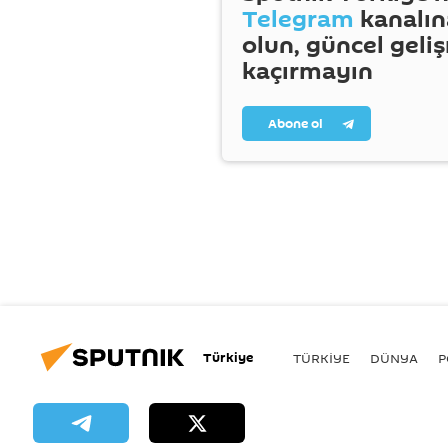
Telegram
kanalın
olun, güncel geli
kaçırmayın
Abone ol
Türkiye
TÜRKIYE
DÜNYA
P