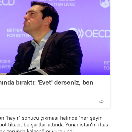
ında bıraktı: 'Evet' derseniz, ben
 ‘hayır' sonucu çıkması halinde ‘her şeyin
litikacı, bu şartlar altında Yunanistan'ın iflas
k zorunda kalacağını vurguladı.