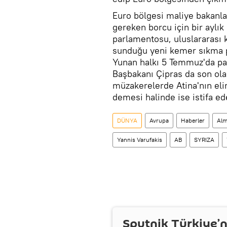
Euro bölgesi maliye bakanla
gereken borcu için bir aylık
parlamentosu, uluslararası 
sunduğu yeni kemer sıkma p
Yunan halkı 5 Temmuz'da pak
Başbakanı Çipras da son ola
müzakerelerde Atina'nın eli
demesi halinde ise istifa ed
DÜNYA
Avrupa
Haberler
Al
Yannis Varufakis
AB
SYRIZA
Sputnik Türkiye’n