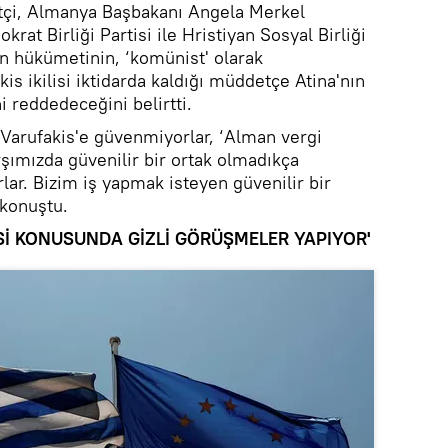
tçi, Almanya Başbakanı Angela Merkel
krat Birliği Partisi ile Hristiyan Sosyal Birliği
on hükümetinin, ‘komünist' olarak
is ikilisi iktidarda kaldığı müddetçe Atina'nın
 reddedeceğini belirtti.
 Varufakis'e güvenmiyorlar, ‘Alman vergi
rşımızda güvenilir bir ortak olmadıkça
lar. Bizim iş yapmak isteyen güvenilir bir
 konuştu.
Sİ KONUSUNDA GİZLİ GÖRÜŞMELER YAPIYOR'