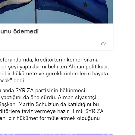
cunu ödemedi
referandumda, kreditörlerin kemer sıkma
er şeyi yaptıklarını belirten Alman politikacı,
eni bir hükümete ve gerekli önlemlerin hayata
acak" dedi.
 şu anda SYRIZA partisinin bölünmesi
yaptığını da öne sürdü. Alman siyasetçi,
şkanı Martin Schulz'un da katıldığını bu
itörlere taviz vermeye hazır, ılımlı SYRIZA
 yeni bir hükümet formüle etmek olduğunu