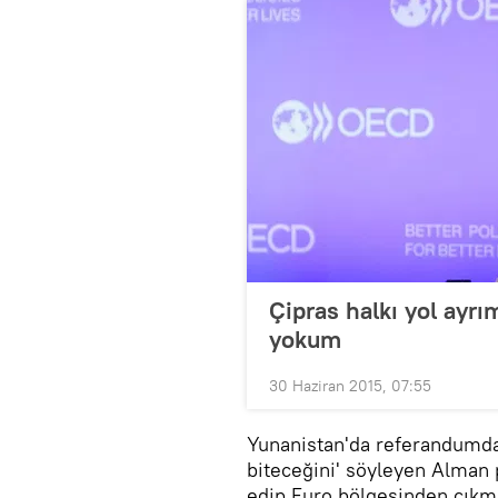
Çipras halkı yol ayrım
yokum
30 Haziran 2015, 07:55
Yunanistan'da referandumdan
biteceğini' söyleyen Alman po
edip Euro bölgesinden çıkma