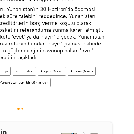
rı, Yunanistan'ın 30 Haziran'da ödemesi
 ek süre talebini reddedince, Yunanistan
kreditörlerin borç verme koşulu olarak
aketini referanduma sunma kararı almıştı.
ete 'evet' ya da 'hayır' diyecek. Yunanistan
rak referandumdan 'hayır' çıkması halinde
nin güçleneceğini savunup halkın 'evet'
eceğini açıkladı.
manya
Yunanistan
Angela Merkel
Aleksis Çipras
Yunanistan yeni bir yön arıyor
in