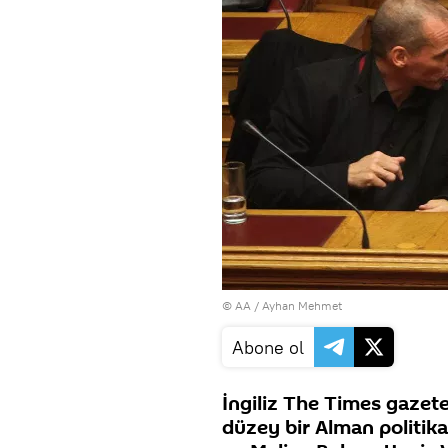
© AA / Ayhan Mehmet
Abone ol
İngiliz The Times gazet
düzey bir Alman politika