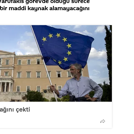
Varufakis görevde olduğu sürece
çbir maddi kaynak alamayacağını
ağını çekti