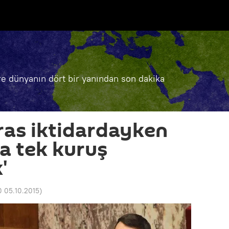
e dünyanın dört bir yanından son dakika
pras iktidardayken
a tek kuruş
'
0 05.10.2015
)