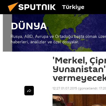
Türkiye
DÜNYA
Rusya, ABD, Avrupa ve Ortadoğu başta olmak üzer
haberleri, analizler ve özel dosyalar.
'Merkel, Çi
Yunanistan'
vermeyecek
12:27 01.07.2015
(güncellendi:
17:2