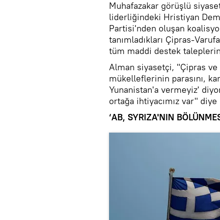
Muhafazakar görüşlü siyase
liderliğindeki Hristiyan Demo
Partisi'nden oluşan koalisy
tanımladıkları Çipras-Varufak
tüm maddi destek taleplerini
Alman siyasetçi, "Çipras ve
mükelleflerinin parasını, ka
Yunanistan'a vermeyiz' diyor
ortağa ihtiyacımız var" diye
‘AB, SYRIZA'NIN BÖLÜNME