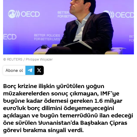
©
REUTERS
/ Philippe Wojazer
Abone ol
Borç krizine ilişkin yürütülen yoğun
müzakerelerden sonuç çıkmayan, IMF’ye
bugüne kadar ödemesi gereken 1.6 milyar
euro’luk borç dilimini ödeyemeyeceğini
açıklayan ve bugün temerrüdünü ilan edeceği
öne sürülen Yunanistan’da Başbakan Çipras
görevi bırakma sinyali verdi.