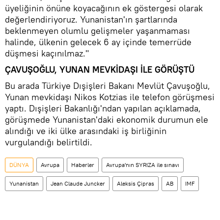
üyeliğinin önüne koyacağının ek göstergesi olarak
değerlendiriyoruz. Yunanistan'ın şartlarında
beklenmeyen olumlu gelişmeler yaşanmaması
halinde, ülkenin gelecek 6 ay içinde temerrüde
düşmesi kaçınılmaz."
ÇAVUŞOĞLU, YUNAN MEVKİDAŞI İLE GÖRÜŞTÜ
Bu arada Türkiye Dışişleri Bakanı Mevlüt Çavuşoğlu,
Yunan mevkidaşı Nikos Kotzias ile telefon görüşmesi
yaptı. Dışişleri Bakanlığı'ndan yapılan açıklamada,
görüşmede Yunanistan'daki ekonomik durumun ele
alındığı ve iki ülke arasındaki iş birliğinin
vurgulandığı belirtildi.
DÜNYA
Avrupa
Haberler
Avrupa'nın SYRIZA ile sınavı
Yunanistan
Jean Claude Juncker
Aleksis Çipras
AB
IMF