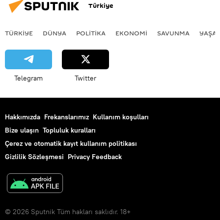
Türkiye
TÜRKIYE
DÜNYA
POLİTİKA
EKONOMİ
SAVUNMA
YAŞA
Telegram
Twitter
Hakkımızda
Frekanslarımız
Kullanım koşulları
Bize ulaşın
Topluluk kuralları
Çerez ve otomatik kayıt kullanım politikası
Gizlilik Sözleşmesi
Privacy Feedback
© 2026 Sputnik Tüm hakları saklıdır. 18+