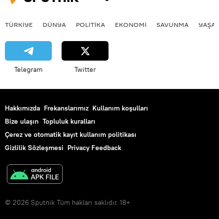
Batı medyası
Batılı ülkeler
TÜRKIYE
DÜNYA
POLİTİKA
EKONOMİ
SAVUNMA
YAŞA
Ekonomi
ABD
NATO
Rusya
Milliyetçi
Suriye
El Nusra Cephesi
Hitler
Telegram
Twitter
İkinci Dünya Savaşı
Hakkımızda
Frekanslarımız
Kullanım koşulları
Bize ulaşın
Topluluk kuralları
Çerez ve otomatik kayıt kullanım politikası
Gizlilik Sözleşmesi
Privacy Feedback
© 2026 Sputnik Tüm hakları saklıdır. 18+