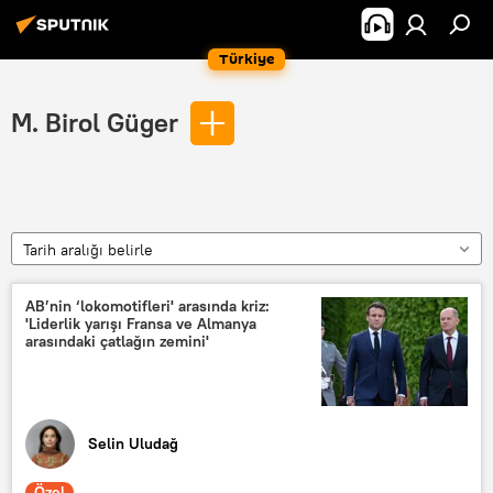
Türkiye
M. Birol Güger
Tarih aralığı belirle
AB’nin ‘lokomotifleri' arasında kriz:
'Liderlik yarışı Fransa ve Almanya
arasındaki çatlağın zemini'
Selin Uludağ
Özel