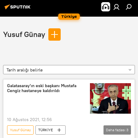
Türkiye
Yusuf Günay
Tarih aralığı belirle
Galatasaray'ın eski başkanı Mustafa
Cengiz hastaneye kaldırıldı
10 Ağustos 2021, 12:56
Yusuf Günay
TÜRKİYE
Daha fazlası
3