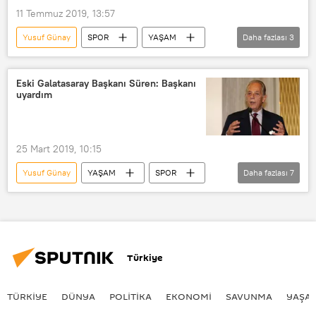
11 Temmuz 2019, 13:57
Yusuf Günay
SPOR
YAŞAM
Daha fazlası
3
Haberler
Abdurrahim Albayrak
Mustafa Cengiz
Eski Galatasaray Başkanı Süren: Başkanı
uyardım
25 Mart 2019, 10:15
Yusuf Günay
YAŞAM
SPOR
Daha fazlası
7
Haberler
TÜRKİYE
Mustafa Cengiz
Faruk Süren
Abdurrahim Albayrak
Kaan Kançal
Türkiye
Futbol
TÜRKIYE
DÜNYA
POLİTİKA
EKONOMİ
SAVUNMA
YAŞA