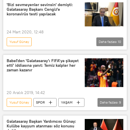
Pozitif
'Bizi sevmeyenler sevinsin' demişti:
Galatasaray Başkanı Cengiz'e
koronavirüs testi yapılacak
24 Mart 2020, 12:48
Yusuf Günay
Daha fazlası
10
Çin’de başlayan koronavirüs salgını
SPOR
YAŞAM
Haberler
Babel'den 'Galatasaray'ı FIFA'ya şikayet
etti' iddiasına yanıt: Temiz kalpler her
Galatasaray
Mustafa Cengiz
zaman kazanır
Fatih Terim
Koronavirüs
Kovid-19
Abdurrahim Albayrak
20 Aralık 2019, 14:42
Yusuf Günay
SPOR
YAŞAM
Daha fazlası
9
Haberler
Galatasaray
FIFA
Şikayet
Ryan Babel
Alacak
Galatasaray Başkan Yardımcısı Günay:
Kulübe kayyum atanması söz konusu
Spekülasyon
Borç
Futbol