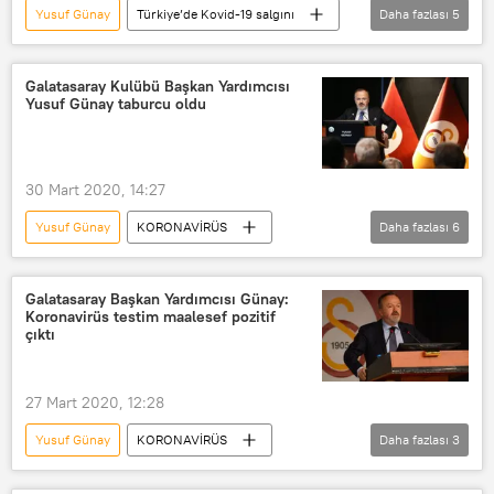
Yusuf Günay
Türkiye’de Kovid-19 salgını
Daha fazlası
5
SPOR
YAŞAM
Haberler
Koronavirüs
Galatasaray
Galatasaray Kulübü Başkan Yardımcısı
Yusuf Günay taburcu oldu
30 Mart 2020, 14:27
Yusuf Günay
KORONAVİRÜS
Daha fazlası
6
SPOR
YAŞAM
Haberler
Galatasaray
Fatih Terim
Galatasaray Başkan Yardımcısı Günay:
Koronavirüs testim maalesef pozitif
Koronavirüs
taburcu
çıktı
27 Mart 2020, 12:28
Yusuf Günay
KORONAVİRÜS
Daha fazlası
3
Galatasaray
Koronavirüs