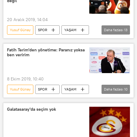
değil
20 Aralık 2019, 14:04
Yusuf Günay
SPOR
YAŞAM
Daha fazlası
13
Haberler
Galatasaray
Türkiye Futbol Federasyonu (TFF)
Fatih Terim'den yönetime: Paranız yoksa
ben veririm
Arda Turan
Kayyum
Haciz
Borç
yapılandırma
Çaykur Rizespor
8 Ekim 2019, 10:40
Ziraat Türkiye Kupası
Ryan Babel
Yusuf Günay
SPOR
YAŞAM
Daha fazlası
10
FIFA
Dursun Özbek
Haberler
Türkiye
DÜNYA
Fatih Terim
Ali Koç
Galatasaray'da seçim yok
Fenerbahçe
Galatasaray
Türk Telekom Stadı
Kayseri
Kayserispor