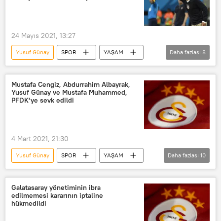
Harcama limiti
24 Mayıs 2021, 13:27
Yusuf Günay
SPOR
YAŞAM
Daha fazlası
8
Haberler
Türkiye
DÜNYA
Galatasaray
Jürgen Klinsmann
Mustafa Cengiz, Abdurrahim Albayrak,
Yusuf Günay ve Mustafa Muhammed,
Futbol
Fatih Terim
PFDK'ye sevk edildi
Teknik direktör
4 Mart 2021, 21:30
Yusuf Günay
SPOR
YAŞAM
Daha fazlası
10
Haberler
Türkiye
DÜNYA
TÜRKİYE
Galatasaray yönetiminin ibra
edilmemesi kararının iptaline
Türkiye Futbol Federasyonu (TFF)
hükmedildi
Galatasaray
Mustafa Cengiz