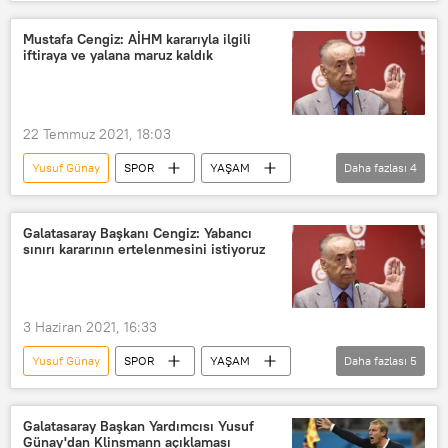
Galatasay Kulübü
Futbol
Mustafa Cengiz
Mustafa Cengiz: AİHM kararıyla ilgili
iftiraya ve yalana maruz kaldık
22 Temmuz 2021, 18:03
Yusuf Günay
SPOR
YAŞAM
Daha fazlası
4
Haberler
Mustafa Cengiz
Avrupa İnsan Hakları Mahkemesi (AİHM)
Galatasaray Başkanı Cengiz: Yabancı
sınırı kararının ertelenmesini istiyoruz
Galatasaray
3 Haziran 2021, 16:33
Yusuf Günay
SPOR
YAŞAM
Daha fazlası
5
Haberler
Mustafa Cengiz
Yabancı sınırı
Futbolcu
Galatasaray Başkan Yardımcısı Yusuf
Günay'dan Klinsmann açıklaması