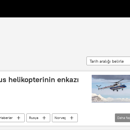
Tarih aralığı belirle
s helikopterinin enkazı
Haberler
Rusya
Norveç
Daha faz
 Avia
Mi-8
Helikopter kazası