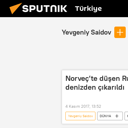
Türkiye
Yevgeniy Saidov
Norveç’te düşen Ru
denizden çıkarıldı
4 Kasım 2017, 13:52
Yevgeniy Saidov
DÜNYA
Vyaşeslav Nikolayev
Konvers