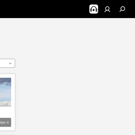
lası
4