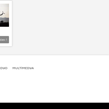
zlası
1
ADYO
MULTİMEDYA