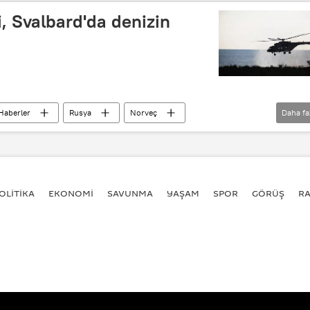
, Svalbard'da denizin
Haberler
Rusya
Norveç
Daha fa
OLİTİKA
EKONOMİ
SAVUNMA
YAŞAM
SPOR
GÖRÜŞ
R