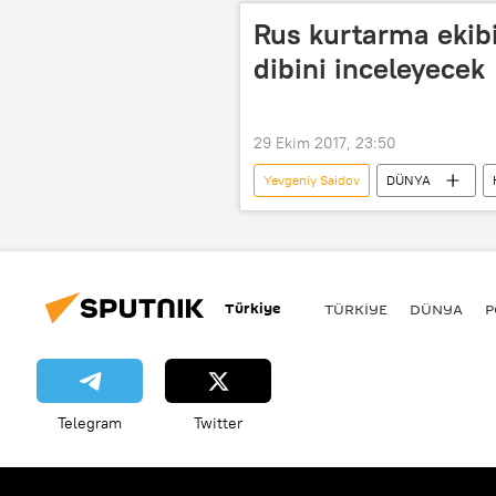
Rus kurtarma ekibi
dibini inceleyecek
29 Ekim 2017, 23:50
Yevgeniy Saidov
DÜNYA
Mi-8 helikopter
Türkiye
TÜRKIYE
DÜNYA
P
Telegram
Twitter