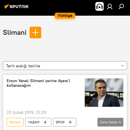
Türkiye
Slimani
Tarih aralığı belirle
Ersun Yanal: Slimani yerine Ayew’i
kullanacağım
20 Şubat 2019, 22:29
Slimani
YAŞAM
SPOR
Daha fazlası
6