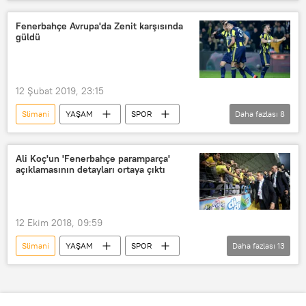
Haberler
TÜRKİYE
Rusya
Andre Ayew
Ersun Yanal
Fenerbahçe Avrupa'da Zenit karşısında
güldü
Zenit
12 Şubat 2019, 23:15
Slimani
YAŞAM
SPOR
Daha fazlası
8
Haberler
Rusya
TÜRKİYE
Eljif Elmas
Victor Moses
Ali Koç'un 'Fenerbahçe paramparça'
açıklamasının detayları ortaya çıktı
Zenit
UEFA Avrupa Ligi
Avrupa
12 Ekim 2018, 09:59
Slimani
YAŞAM
SPOR
Daha fazlası
13
Haberler
Ali Koç
Dirar
Aatıf
Benzia
Volkan