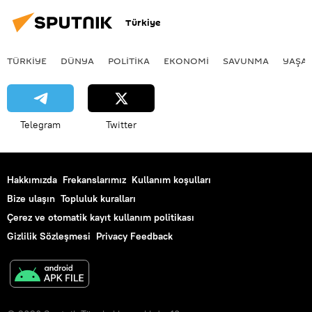
Topal
Alper
Şener
Türkiye
Jaılson
Ferdi
Fenerbahçe
FB TV
TÜRKIYE
DÜNYA
POLİTİKA
EKONOMİ
SAVUNMA
YAŞA
Telegram
Twitter
Hakkımızda
Frekanslarımız
Kullanım koşulları
Bize ulaşın
Topluluk kuralları
Çerez ve otomatik kayıt kullanım politikası
Gizlilik Sözleşmesi
Privacy Feedback