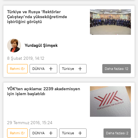
Haberler
Yükseköğretim Kurulu (YÖK)
TTB
Türkiye ve Rusya ‘Rektörler
Çalıştayı’nda yükseköğretimde
Ekonomi
Mühendislik
işbirliğini görüştü
Tıp fakültesi
Yekta Saraç
Üniversite
Yurdagül Şimşek
8 Şubat 2019, 14:12
Rahmi Er
DÜNYA
Türkiye
Daha fazlası
12
GÖRÜŞ
Haberler
Rusya
TÜRKİYE
Ahmet Berat Çonkar
YÖK'ten açıklama: 2239 akademisyen
için işlem başlatıldı
YÖK
Boğaziçi Üniversitesi
Ankara Üniversitesi
Türk-Rus Toplumsal Forumu
29 Temmuz 2016, 15:24
Çukurova Üniversitesi
Rahmi Er
DÜNYA
Türkiye
Daha fazlası
2
Altınbaş Üniversitesi