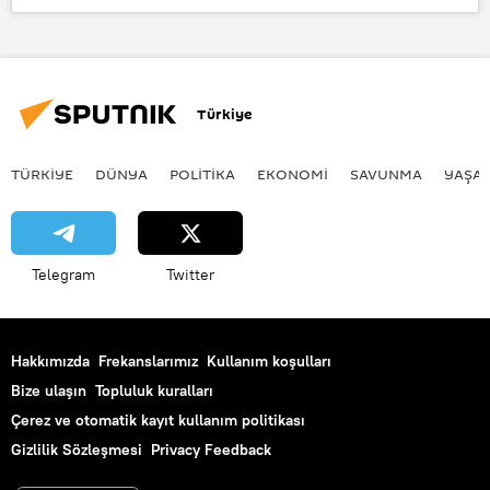
Haberler
YÖK
Rektörler Çalıştayı
Türkiye
TÜRKIYE
DÜNYA
POLİTİKA
EKONOMİ
SAVUNMA
YAŞA
Telegram
Twitter
Hakkımızda
Frekanslarımız
Kullanım koşulları
Bize ulaşın
Topluluk kuralları
Çerez ve otomatik kayıt kullanım politikası
Gizlilik Sözleşmesi
Privacy Feedback