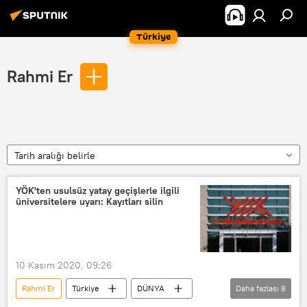
Türkiye
Rahmi Er
Tarih aralığı belirle
YÖK'ten usulsüz yatay geçişlerle ilgili
üniversitelere uyarı: Kayıtları silin
10 Kasım 2020, 09:26
Rahmi Er
Türkiye
DÜNYA
Daha fazlası
8