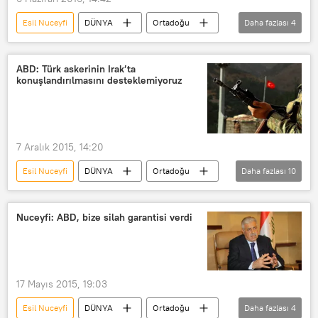
Esil Nuceyfi
DÜNYA
Ortadoğu
Daha fazlası
4
Türkiye
Haberler
Musul
IŞİD
ABD: Türk askerinin Irak’ta
konuşlandırılmasını desteklemiyoruz
7 Aralık 2015, 14:20
Esil Nuceyfi
DÜNYA
Ortadoğu
Daha fazlası
10
Türkiye
Haberler
Musul
Irak
TÜRKİYE
ABD
Nuceyfi: ABD, bize silah garantisi verdi
Brett McGurk
Haydar El İbadi
Barack Obama
Ahmet Davutoğlu
17 Mayıs 2015, 19:03
Esil Nuceyfi
DÜNYA
Ortadoğu
Daha fazlası
4