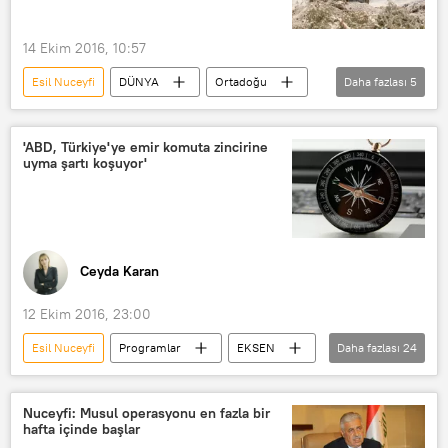
Irak Savunma Bakanlığı
Türk askeri
Haşdi Vatani
14 Ekim 2016, 10:57
Esil Nuceyfi
DÜNYA
Ortadoğu
Daha fazlası
5
Haberler
Irak
Musul
Ninova Muhafızları
Haşdi Vatani
'ABD, Türkiye'ye emir komuta zincirine
uyma şartı koşuyor'
Ceyda Karan
12 Ekim 2016, 23:00
Esil Nuceyfi
Programlar
EKSEN
Daha fazlası
24
Haberler
RADYO
ABD
TÜRKİYE
Suriye
Irak
Nuceyfi: Musul operasyonu en fazla bir
hafta içinde başlar
İran
Musul
Sincar