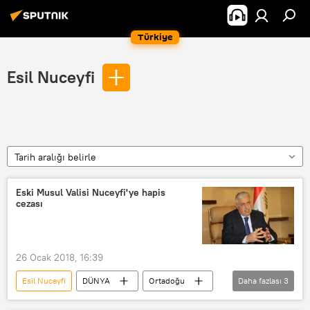
Türkiye
Esil Nuceyfi
Tarih aralığı belirle
Eski Musul Valisi Nuceyfi'ye hapis
cezası
26 Ocak 2018, 16:39
Esil Nuceyfi
DÜNYA
Ortadoğu
Daha fazlası
3
Haberler
Irak
Musul