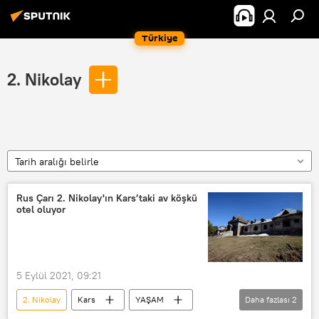
Türkiye
2. Nikolay
Tarih aralığı belirle
Rus Çarı 2. Nikolay'ın Kars’taki av köşkü
otel oluyor
5 Eylül 2021, 09:21
2. Nikolay
Kars
YAŞAM
Daha fazlası
2