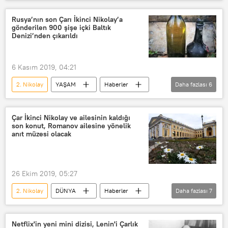
Rusya
köşk
Rusya’nın son Çarı İkinci Nikolay’a
gönderilen 900 şişe içki Baltık
Denizi’nden çıkarıldı
6 Kasım 2019, 04:21
2. Nikolay
YAŞAM
Haberler
Daha fazlası
6
Rusya
Birinci Dünya Savaşı
Likör
Baltık Denizi
Çar İkinci Nikolay ve ailesinin kaldığı
son konut, Romanov ailesine yönelik
St. Petersburg
Ocean X Team
anıt müzesi olacak
26 Ekim 2019, 05:27
2. Nikolay
DÜNYA
Haberler
Daha fazlası
7
Çarlık Rusyası
Romanovlar
Bolşevik Devrimi
Restorasyon
Netflix'in yeni mini dizisi, Lenin'i Çarlık