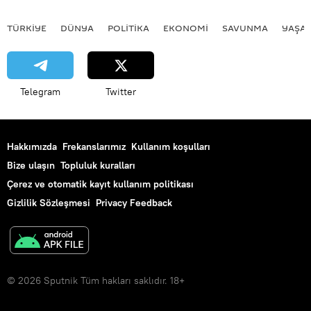
TÜRKIYE
DÜNYA
POLİTİKA
EKONOMİ
SAVUNMA
YAŞA
Telegram
Twitter
Hakkımızda
Frekanslarımız
Kullanım koşulları
Bize ulaşın
Topluluk kuralları
Çerez ve otomatik kayıt kullanım politikası
Gizlilik Sözleşmesi
Privacy Feedback
© 2026 Sputnik Tüm hakları saklıdır. 18+