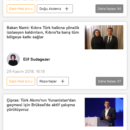
East-Med boru
Doğu Akdeniz
Daha fazlası
34
GÖRÜŞ
DÜNYA
Türkiye
Haberler
TÜRKİYE
Rusya
Bakan Nami: Kıbrıs Türk halkına yönelik
izolasyon kaldırılsın, Kıbrıs'ta barış tüm
Güney Kıbrıs
Yunanistan
bölgeye katkı sağlar
ABD
İran
Suriye
Batı
Astana
Soçi
Elif Sudagezer
İsrail
Mısır
Fransa
İngiltere
Ürdün
İtalya
29 Kasım 2018, 16:19
Ahmet Gencehan Babiş
East-Med boru
Röportajlar
Daha fazlası
37
Rafet Aslantaş
Bob Menendez
Doğu Akdeniz
GÖRÜŞ
Marco Rubio
ABD Senatosu
DÜNYA
Haberler
ABD
Çipras: Türk Akımı'nın Yunanistan'dan
geçmesi için Brüksel'de aktif çalışma
TÜRKSAM
ANKA Enstitüsü
TÜRKİYE
Suriye
Kıbrıs
yürütüyoruz
işbirliği
TANAP gaz boru hattı
İstanbul
İsrail
İtalya
engel
Silah ambargosu
Yunanistan
Libya