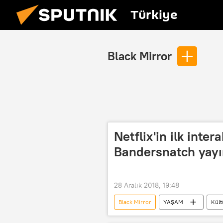
Türkiye
Black Mirror
Netflix'in ilk inter
Bandersnatch yay
28 Aralık 2018, 19:48
Black Mirror
YAŞAM
Kült
Charlie Brooker
Annabel Jon