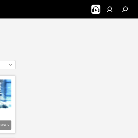
lası
5