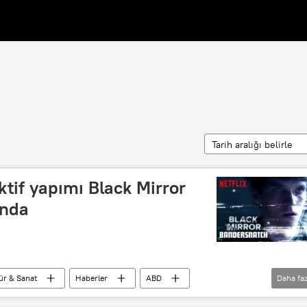
Tarih aralığı belirle
aktif yapımı Black Mirror
ında
ür & Sanat
Haberler
ABD
Daha faz
es
Netflix
Variety