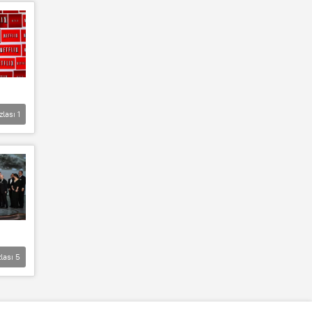
zlası
1
lası
5