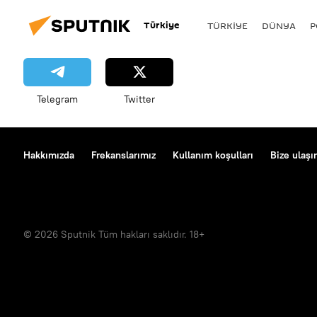
Türkiye
TÜRKIYE
DÜNYA
P
Telegram
Twitter
Hakkımızda
Frekanslarımız
Kullanım koşulları
Bize ulaşı
© 2026 Sputnik Tüm hakları saklıdır. 18+