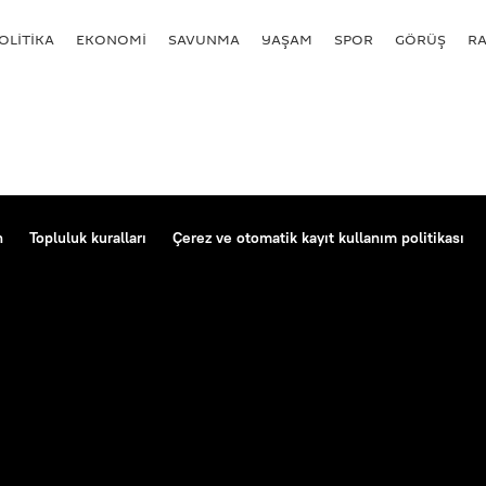
OLİTİKA
EKONOMİ
SAVUNMA
YAŞAM
SPOR
GÖRÜŞ
R
n
Topluluk kuralları
Çerez ve otomatik kayıt kullanım politikası