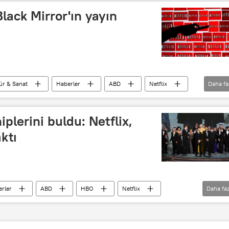
Black Mirror'ın yayın
ür & Sanat
Haberler
ABD
Netflix
Daha fa
plerini buldu: Netflix,
ktı
rler
ABD
HBO
Netflix
Daha faz
ones
The Crown
Bill Hader
Barry