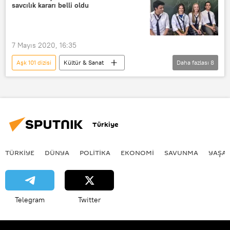
savcılık kararı belli oldu
LGBTİ
eşcinsel
Tartışma
Porno
7 Mayıs 2020, 16:35
Aşk 101 dizisi
Kültür & Sanat
Daha fazlası
8
YAŞAM
Haberler
Netflix
Dizi
Soruşturma
CİMER
Cumhurbaşkanlığı İletişim Merkezi (CİMER)
Türkiye
Şikayet
Eşcinsellik
TÜRKIYE
DÜNYA
POLİTİKA
EKONOMİ
SAVUNMA
YAŞA
Telegram
Twitter