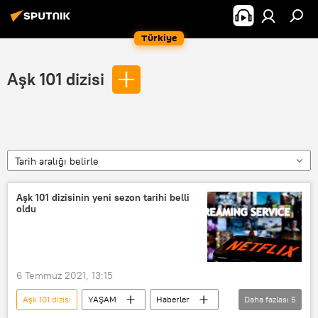
Türkiye
Aşk 101 dizisi
Tarih aralığı belirle
Aşk 101 dizisinin yeni sezon tarihi belli
oldu
6 Temmuz 2021, 13:15
Aşk 101 dizisi
YAŞAM
Haberler
Daha fazlası
5