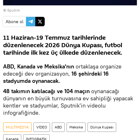
Videoyu
© Sputnik
oynat
Abone ol
11 Haziran-19 Temmuz tarihlerinde
düzenlenecek 2026 Dünya Kupası, futbol
tarihinde ilk kez üç ülkede düzenlenecek.
ABD, Kanada ve Meksika'nın
ortaklaşa organize
edeceği dev organizasyon,
16 şehirdeki 16
stadyumda oynanacak.
48 takımın katılacağı ve 104 maçın
oynanacağı
dünyanın en büyük turnuvasına ev sahipliği yapacak
kentler ve stadyumlar, Sputnik'in videolu
infografiğinde.
MULTİMEDYA
VİDEO
ABD
Meksika
Dünya Kupası
Kanada
İNFOGRAFİK