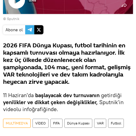
0:48
Videoyu
© Sputnik
oynat
Abone ol
2026 FIFA Dünya Kupası, futbol tarihinin en
kapsamlı turnuvası olmaya hazırlanıyor. İlk
kez üç ülkede düzenlenecek olan
şampiyonada, 104 maç, yeni format, gelişmiş
VAR teknolojileri ve dev takım kadrolarıyla
heyecan zirve yapacak.
11 Haziran'da
başlayacak dev turnuvanın
getirdiği
yenilikler ve dikkat çeken değişiklikler,
Sputnik'in
videolu infoğrafiğinde.
MULTİMEDYA
VİDEO
FIFA
Dünya Kupası
VAR
Futbol