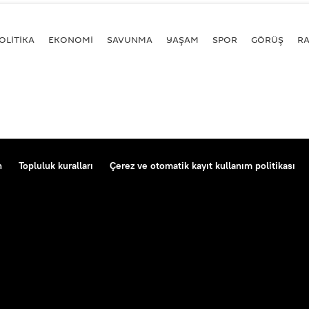
OLİTİKA
EKONOMİ
SAVUNMA
YAŞAM
SPOR
GÖRÜŞ
R
n
Topluluk kuralları
Çerez ve otomatik kayıt kullanım politikası