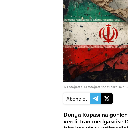
© Fotoğraf : Bu fotoğraf yapay zeka ile o
Abone ol
Dünya Kupası'na günler 
verdi. İran medyası ise