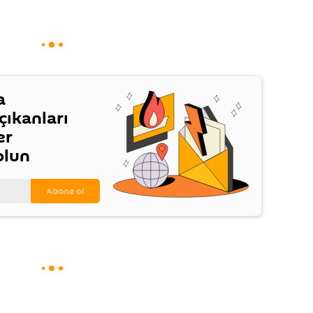
a
ıkanları
er
olun