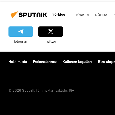
Türkiye
TÜRKIYE
DÜNYA
P
Telegram
Twitter
Hakkımızda
Frekanslarımız
Kullanım koşulları
Bize ulaşı
© 2026 Sputnik Tüm hakları saklıdır. 18+