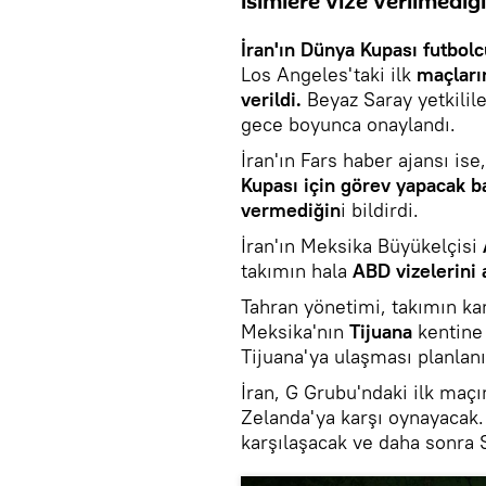
isimlere vize verilmediğin
İran'ın Dünya Kupası futbolc
Los Angeles'taki ilk
maçları
verildi.
Beyaz Saray yetkilile
gece boyunca onaylandı.
İran'ın Fars haber ajansı ise
Kupası için görev yapacak ba
vermediğin
i bildirdi.
İran'ın Meksika Büyükelçisi
takımın hala
ABD vizelerini
Tahran yönetimi, takımın k
Meksika'nın
Tijuana
kentine
Tijuana'ya ulaşması planlanı
İran, G Grubu'ndaki ilk maçı
Zelanda'ya karşı oynayacak.
karşılaşacak ve daha sonra S