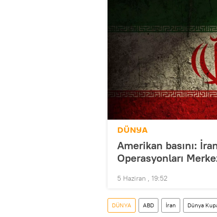
DÜNYA
Amerikan basını: İra
Operasyonları Merkezi
5 Haziran , 19:52
DÜNYA
ABD
İran
Dünya Kup