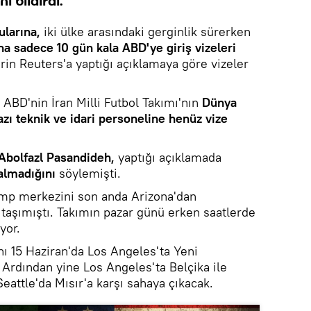
i bildirdi.
ularına,
iki ülke arasındaki gerginlik sürerken
na sadece 10 gün kala ABD'ye giriş vizeleri
rin Reuters'a yaptığı açıklamaya göre vizeler
, ABD'nin İran Milli Futbol Takımı'nın
Dünya
zı teknik ve idari personeline henüz vize
Abolfazl Pasandideh,
yaptığı açıklamada
 almadığını
söylemişti.
amp merkezini son anda Arizona'dan
 taşımıştı. Takımın pazar günü erken saatlerde
yor.
nı 15 Haziran'da Los Angeles'ta Yeni
 Ardından yine Los Angeles'ta Belçika ile
eattle'da Mısır'a karşı sahaya çıkacak.